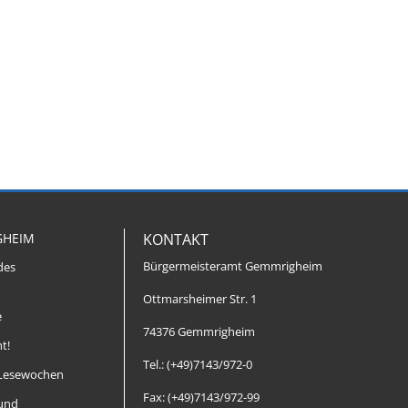
GHEIM
KONTAKT
Bürgermeisteramt Gemmrigheim
des
Ottmarsheimer Str. 1
e
74376 Gemmrigheim
t!
Tel.: (+49)7143/972-0
Lesewochen
Fax: (+49)7143/972-99
 und