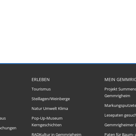
ERLEBEN
MEIN GEMMRI
Tourismus
Projekt Summen
Gemmrigheim
Steillagen/Weinberge
Markungsputzet
Natur Umwelt Klima
Lesepaten gesuch
aus
Pop-Up-Museum
Kerngeschichten
Gemmrigheimer 
achungen
RADKultur in Gemmrigheim
Paten für Baum-