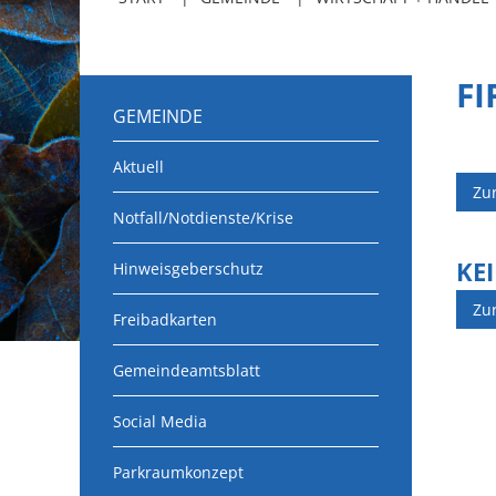
F
GEMEINDE
Aktuell
Zu
Notfall/Notdienste/Krise
KE
Hinweisgeberschutz
Zu
Freibadkarten
Gemeindeamtsblatt
Social Media
Parkraumkonzept