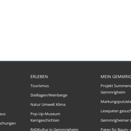
ERLEBEN
MEIN GEMMRI
Tourismus
Projekt Summen
Gemmrigheim
Steillagen/Weinberge
Markungsputzet
Natur Umwelt Klima
Lesepaten gesuch
aus
Pop-Up-Museum
Kerngeschichten
Gemmrigheimer 
achungen
RADKultur in Gemmrigheim
Paten für Baum-