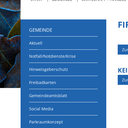
F
GEMEINDE
Aktuell
Zu
Notfall/Notdienste/Krise
KE
Hinweisgeberschutz
Zu
Freibadkarten
Gemeindeamtsblatt
Social Media
Parkraumkonzept