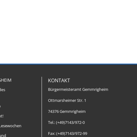
GHEIM
KONTAKT
Bürgermeisteramt Gemmrigheim
des
Ottmarsheimer Str. 1
e
74376 Gemmrigheim
t!
Tel.: (+49)7143/972-0
Lesewochen
Fax: (+49)7143/972-99
 und