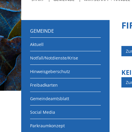
F
GEMEINDE
Aktuell
Zu
Notfall/Notdienste/Krise
KE
Hinweisgeberschutz
Zu
Freibadkarten
Gemeindeamtsblatt
Social Media
Parkraumkonzept