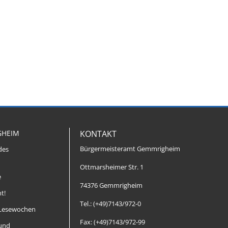
GHEIM
KONTAKT
Bürgermeisteramt Gemmrigheim
des
Ottmarsheimer Str. 1
e
74376 Gemmrigheim
t!
Tel.: (+49)7143/972-0
Lesewochen
Fax: (+49)7143/972-99
 und