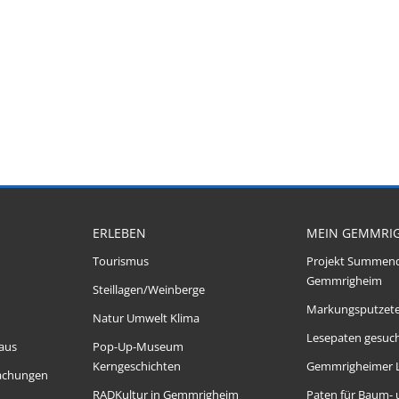
ERLEBEN
MEIN GEMMRI
Tourismus
Projekt Summen
Gemmrigheim
Steillagen/Weinberge
Markungsputzet
Natur Umwelt Klima
Lesepaten gesuch
aus
Pop-Up-Museum
Kerngeschichten
Gemmrigheimer 
achungen
RADKultur in Gemmrigheim
Paten für Baum-