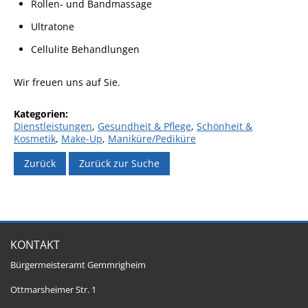
Rollen- und Bandmassage
Ultratone
Cellulite Behandlungen
Wir freuen uns auf Sie.
Dienstleistungen
,
Gesundheit & Pflege
,
Schönheit &
Kosmetik
,
Make-Up
,
Maniküre/Pediküre
Zurück
Zurück zur Suche
KONTAKT
Bürgermeisteramt Gemmrigheim
Ottmarsheimer Str. 1