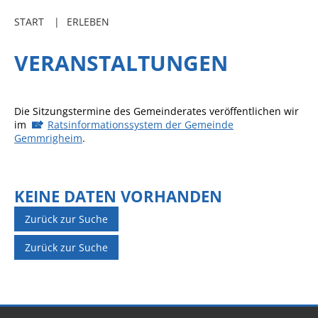
Freibadkarten
START
ERLEBEN
Gemeindeamtsblatt
VERANSTALTUNGEN
Social Media
Parkraumkonzept
Die Sitzungstermine des Gemeinderates veröffentlichen wir
Ladeinfrastruktur
im
Ratsinformationssystem der Gemeinde
Gemmrigheim
.
Einrichtungen
Kindertageseinrichtungen
KEINE DATEN VORHANDEN
Schulkindbetreuung
Grundschule
Zurück zur Suche
Mensa
Zurück zur Suche
Musikschule
Gemeindebücherei
Jugendhaus