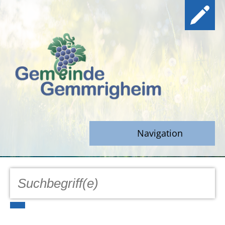
Navigation
GEMEINDE
Aktuell
Notfall/Notdienste/Krise
Hinweisgeberschutz