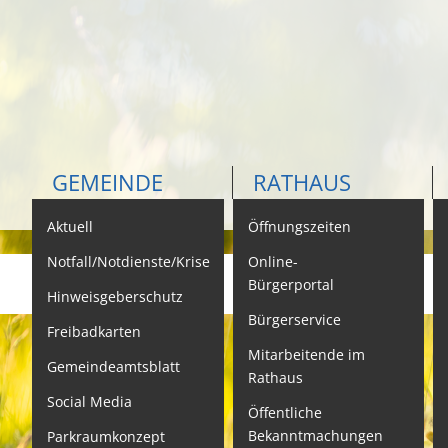
GEMEINDE
RATHAUS
Aktuell
Öffnungszeiten
K
Notfall/Notdienste/Krise
Online-
Bürgerportal
Hinweisgeberschutz
Bürgerservice
B
Freibadkarten
Mitarbeitende im
L
Gemeindeamtsblatt
Rathaus
L
Social Media
Öffentliche
S
Bekanntmachungen
Parkraumkonzept
N