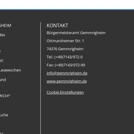
KONTAKT
GHEIM
Bürgermeisteramt Gemmrigheim
des
Ottmarsheimer Str. 1
74376 Gemmrigheim
e
Tel.: (+49)7143/972-0
t!
Fax: (+49)7143/972-99
Lesewochen
info@gemmrigheim.de
 und
www.gemmrigheim.de
Cookie Einstellungen
MICH!“
uche