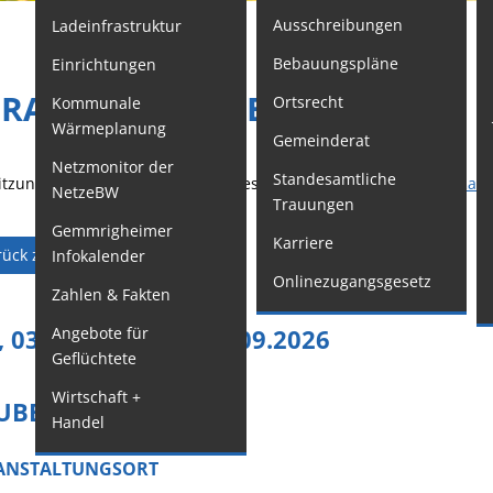
Ausschreibungen
Ladeinfrastruktur
F
Bebauungspläne
Einrichtungen
Kindertageseinrichtungen
W
ERANSTALTUNGEN
Ortsrecht
Kommunale
Schulkindbetreuung
M
Wärmeplanung
Gemeinderat
o
Grundschule
Netzmonitor der
Standesamtliche
W
Mensa
itzungstermine des Gemeinderates veröffentlichen wir im
Rats
NetzeBW
Trauungen
G
Musikschule
Gemmrigheimer
Karriere
rück zur Suche
Zurück
Infokalender
O
Gemeindebücherei
Onlinezugangsgesetz
Zahlen & Fakten
G
Jugendhaus
, 03.09.2026
Angebote für
-
SA
, 05.09.2026
S
Sportstätten
Geflüchtete
F
Veranstaltungsgebäude
Wirtschaft +
W
UBERS
Freiwillige
Handel
A
Feuerwehr
S
ANSTALTUNGSORT
Bauhof