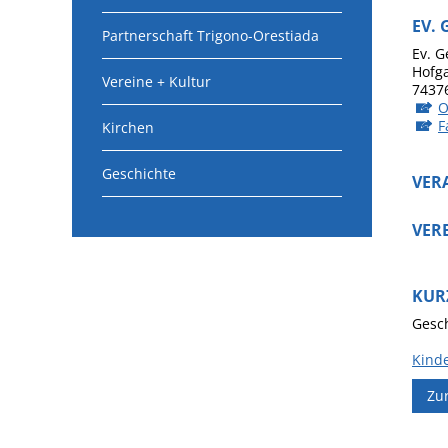
EV.
Partnerschaft Trigono-Orestiada
Ev. 
Hofg
Vereine + Kultur
7437
O
F
Kirchen
Geschichte
VER
VER
KUR
Gesch
Kind
Zu