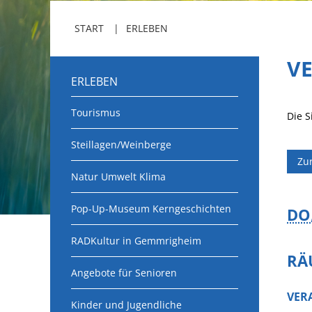
START
ERLEBEN
V
ERLEBEN
Tourismus
Die S
Steillagen/Weinberge
Zu
Natur Umwelt Klima
Pop-Up-Museum Kerngeschichten
DO
RADKultur in Gemmrigheim
RÄ
Angebote für Senioren
VER
Kinder und Jugendliche