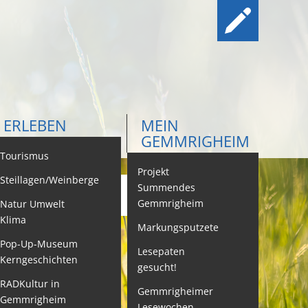
ERLEBEN
MEIN
GEMMRIGHEIM
ontakt
Tourismus
Projekt
Steillagen/Weinberge
Summendes
Gemmrigheim
Natur Umwelt
ehördenwegweiser
Klima
Markungsputzete
ebenslagen
Pop-Up-Museum
Lesepaten
Kerngeschichten
gesucht!
eistungen -
ervice BW
RADKultur in
Gemmrigheimer
Gemmrigheim
Lesewochen
eubürgerinfos