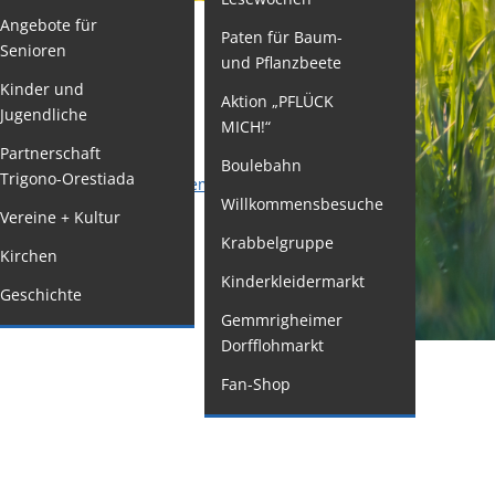
Angebote für
Paten für Baum-
ormulare
Senioren
und Pflanzbeete
issenswertes/Service
Kinder und
Aktion „PFLÜCK
Jugendliche
ängelmeldung
MICH!“
nline
Partnerschaft
Boulebahn
Trigono-Orestiada
interdienst
informationssystem der Gemeinde Gemmrigheim
.
Willkommensbesuche
Vereine + Kultur
utachterausschuss
Krabbelgruppe
Kirchen
rganspende
Kinderkleidermarkt
Geschichte
leichstellung
Gemmrigheimer
elbstbestimmung
Dorfflohmarkt
achstelle
Fan-Shop
ohnungssicherung
ushang- und
chaukästen