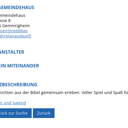
Häckselplatz
 GEMEINDEHAUS
Gemeindehaus
Friedhof
asse 8
Kläranlage
6
Gemmrigheim
penStreetMap
ahrplanauskunft
ANSTALTER
EIN MITEINANDER
ZBESCHREIBUNG
ichten aus der Bibel gemeinsam erleben. Voller Spiel und Spaß für
er und Jugend
rück zur Suche
Zurück