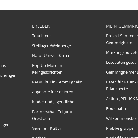
ERLEBEN
MEIN GEMMRI
Tourismus
Projekt Summen
Gemmrigheim
Steillagen/Weinberge
Markungsputzet
Natur Umwelt Klima
Lesepaten gesuch
aus
Pop-Up-Museum
Kerngeschichten
Gemmrigheimer 
achungen
RADKultur in Gemmrigheim
Paten für Baum-
Pflanzbeete
Angebote für Senioren
Aktion „PFLÜCK 
Kinder und Jugendliche
Boulebahn
Partnerschaft Trigono-
Orestiada
Willkommensbes
ungen
Vereine + Kultur
Krabbelgruppe