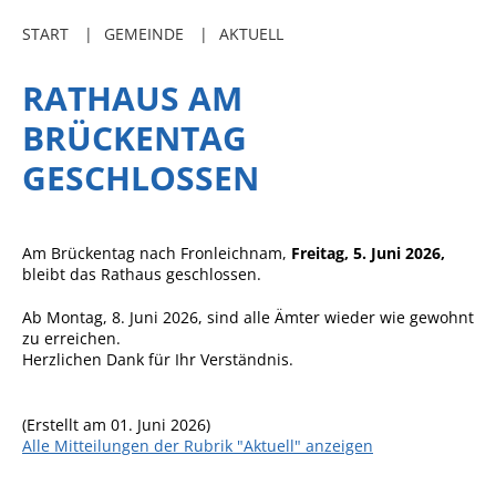
Freibadkarten
START
GEMEINDE
AKTUELL
Gemeindeamtsblatt
RATHAUS AM
Social Media
BRÜCKENTAG
Parkraumkonzept
GESCHLOSSEN
Ladeinfrastruktur
Einrichtungen
Am Brückentag nach Fronleichnam,
Freitag, 5. Juni 2026,
Kindertageseinrichtungen
bleibt das Rathaus geschlossen.
Schulkindbetreuung
Ab Montag, 8. Juni 2026, sind alle Ämter wieder wie gewohnt
zu erreichen.
Grundschule
Herzlichen Dank für Ihr Verständnis.
Mensa
Musikschule
(Erstellt am 01. Juni 2026)
Alle Mitteilungen der Rubrik "Aktuell" anzeigen
Gemeindebücherei
Jugendhaus