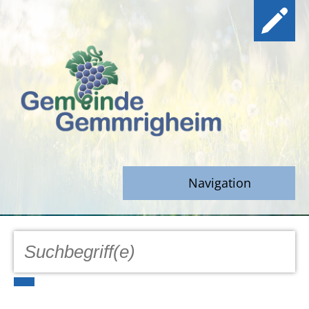
Navigation
GEMEINDE
Aktuell
Notfall/Notdienste/Krise
Hinweisgeberschutz