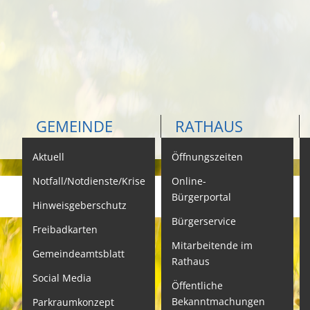
GEMEINDE
RATHAUS
Aktuell
Öffnungszeiten
K
Notfall/Notdienste/Krise
Online-
Bürgerportal
Hinweisgeberschutz
Bürgerservice
B
Freibadkarten
Mitarbeitende im
L
Gemeindeamtsblatt
Rathaus
L
Social Media
Öffentliche
S
Bekanntmachungen
Parkraumkonzept
N