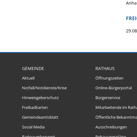
Anhan
FRE
29.0
GEMEINDE
RATHAUS
Aktuell
Öffnungszeiten
Notfall/Notdienste/Krise
Online-Bürgerportal
Hinweisgeberschutz
Bürgerservice
Freibadkarten
Mitarbeitende im Rath
Gemeindeamtsblatt
Öffentliche Bekanntm
Social Media
Ausschreibungen
Parkraumkonzept
Bebauungspläne