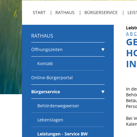
START
RATHAUS
BÜRGERSERVICE
LEIS
Leis
A
B
C
RATHAUS
G
Öffnungszeiten
H
I
Kontakt
Online-Bürgerportal
In de
Bürgerservice
Behör
Betäu
Behördenwegweiser
Pers
Bei V
Lebenslagen
Kalen
Leistungen - Service BW