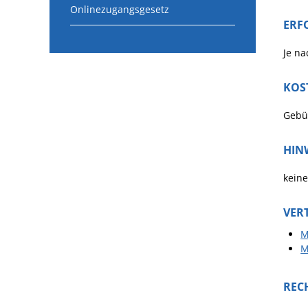
Onlinezugangsgesetz
ERF
Je na
KOS
Gebü
HIN
keine
VER
M
M
REC