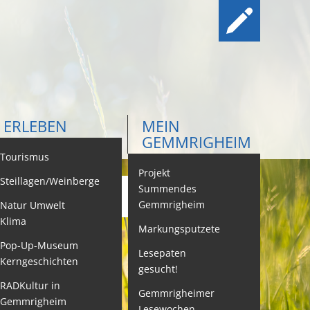
ERLEBEN
MEIN
GEMMRIGHEIM
ontakt
Tourismus
Projekt
Steillagen/Weinberge
Summendes
Gemmrigheim
Natur Umwelt
ehördenwegweiser
Klima
Markungsputzete
ebenslagen
Pop-Up-Museum
Lesepaten
Kerngeschichten
gesucht!
eistungen -
ervice BW
RADKultur in
Gemmrigheimer
Gemmrigheim
Lesewochen
eubürgerinfos