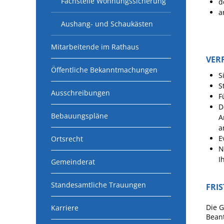
Fachstelle Wohnungssicherung
d
a
Aushang- und Schaukästen
Mitarbeitende im Rathaus
VER
Öffentliche Bekanntmachungen
S
S
Ausschreibungen
F
D
Bebauungspläne
A
a
E
Ortsrecht
N
I
Gemeinderat
Standesamtliche Trauungen
FRI
Die G
Karriere
Bean