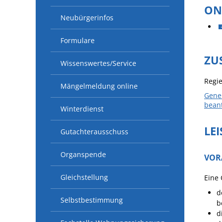
ON
Neubürgerinfos
Formulare
ZU
Wissenswertes/Service
Regi
Mängelmeldung online
Geneh
bean
Winterdienst
LE
Gutachterausschuss
Organspende
VOR
Gleichstellung
Eine
d
Selbstbestimmung
b
d