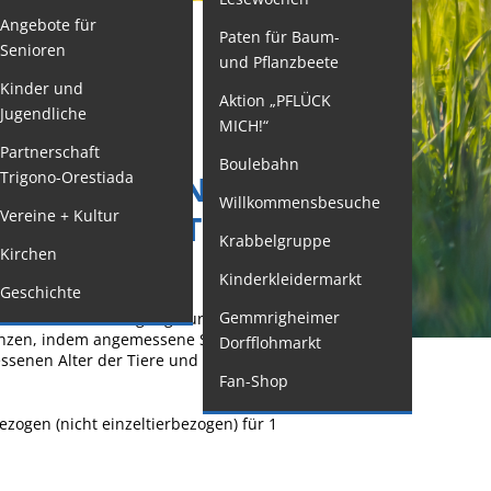
Angebote für
Paten für Baum-
ormulare
Senioren
und Pflanzbeete
issenswertes/Service
Kinder und
Aktion „PFLÜCK
Jugendliche
ängelmeldung
MICH!“
RNUNG DER
nline
Partnerschaft
Boulebahn
CHEN ALTEN RINDERN
Trigono-Orestiada
interdienst
Willkommensbesuche
Vereine + Kultur
KTION BEANTRAGEN
utachterausschuss
Krabbelgruppe
Kirchen
rganspende
Kinderkleidermarkt
Geschichte
leichstellung
Gemmrigheimer
all und nach Genehmigung durch die zuständige
elbstbestimmung
grenzen, indem angemessene Schmerz- und
Dorfflohmarkt
senen Alter der Tiere und von qualifiziertem
achstelle
Fan-Shop
ohnungssicherung
zogen (nicht einzeltierbezogen) für 1
ushang- und
chaukästen