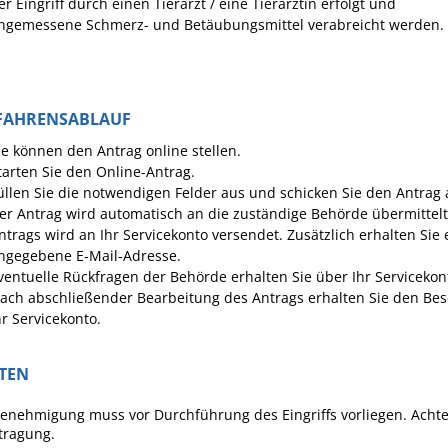
er Eingriff durch einen Tierarzt / eine Tierärztin erfolgt und
ngemessene Schmerz- und Betäubungsmittel verabreicht werden.
FAHRENSABLAUF
ie können den Antrag online stellen.
tarten Sie den Online-Antrag.
üllen Sie die notwendigen Felder aus und schicken Sie den Antrag 
er Antrag wird automatisch an die zuständige Behörde übermittelt
ntrags wird an Ihr Servicekonto versendet. Zusätzlich erhalten Sie
ngegebene E-Mail-Adresse.
ventuelle Rückfragen der Behörde erhalten Sie über Ihr Servicekont
ach abschließender Bearbeitung des Antrags erhalten Sie den Besc
hr Servicekonto.
STEN
enehmigung muss vor Durchführung des Eingriffs vorliegen. Achten 
tragung.