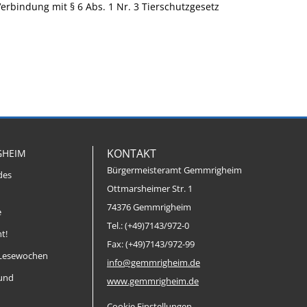
Verbindung mit § 6 Abs. 1 Nr. 3 Tierschutzgesetz
KONTAKT
GHEIM
Bürgermeisteramt Gemmrigheim
des
Ottmarsheimer Str. 1
74376 Gemmrigheim
e
Tel.: (+49)7143/972-0
t!
Fax: (+49)7143/972-99
Lesewochen
info@gemmrigheim.de
 und
www.gemmrigheim.de
Cookie Einstellungen