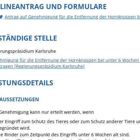
LINEANTRAG UND FORMULARE
Häckselplatz
Antrag auf Genehmigung für die Entfernung der Hornknospen b
Friedhof
Kläranlage
STÄNDIGE STELLE
erungspräsidium Karlsruhe
migung für die Entfernung der Hornknospen bei unter 6 Wochen a
tragen [Regierungspräsidium Karlsruhe]
ISTUNGSDETAILS
AUSSETZUNGEN
 Genehmigung kann nur erteilt werden, wenn
er Eingriff zum Schutz des Tieres oder zum Schutz anderer Tiere un
egründet wird,
ie Rinder zum Zeitpunkt des Eingriffs unter 6 Wochen alt sind,