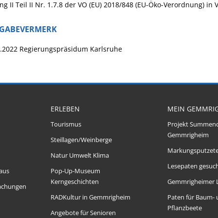
g II Teil II Nr. 1.7.8 der VO (EU) 2018/848 (EU-Öko-Verordnung) in 
IGABEVERMERK
8.2022 Regierungspräsidum Karlsruhe
ERLEBEN
MEIN GEMMRI
Tourismus
Projekt Summen
Gemmrigheim
Steillagen/Weinberge
Markungsputzet
Natur Umwelt Klima
Lesepaten gesuch
aus
Pop-Up-Museum
Kerngeschichten
Gemmrigheimer 
achungen
RADKultur in Gemmrigheim
Paten für Baum-
Pflanzbeete
Angebote für Senioren