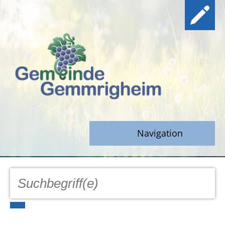
Navigation
GEMEINDE
Aktuell
Notfall/Notdienste/Krise
Hinweisgeberschutz