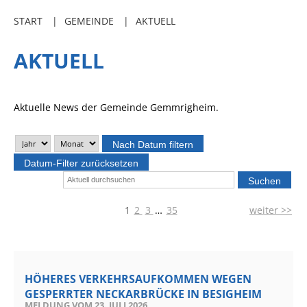
Freibadkarten
START
GEMEINDE
AKTUELL
Gemeindeamtsblatt
AKTUELL
Social Media
Parkraumkonzept
Aktuelle News der Gemeinde Gemmrigheim.
Ladeinfrastruktur
Einrichtungen
Nach Datum filtern
Kindertageseinrichtungen
Datum-Filter zurücksetzen
Schulkindbetreuung
1
2
3
…
35
weiter >>
Grundschule
Mensa
Musikschule
HÖHERES VERKEHRSAUFKOMMEN WEGEN
Gemeindebücherei
GESPERRTER NECKARBRÜCKE IN BESIGHEIM
MELDUNG VOM
23. JULI 2026
Jugendhaus