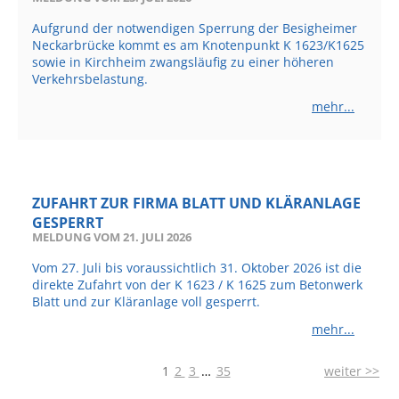
Aufgrund der notwendigen Sperrung der Besigheimer
Sportstätten
Neckarbrücke kommt es am Knotenpunkt K 1623/K1625
sowie in Kirchheim zwangsläufig zu einer höheren
Veranstaltungsgebäude
Verkehrsbelastung.
Freiwillige Feuerwehr
mehr...
Bauhof
Häckselplatz
Friedhof
ZUFAHRT ZUR FIRMA BLATT UND KLÄRANLAGE
Kläranlage
GESPERRT
MELDUNG VOM
21. JULI 2026
Kommunale
Vom 27. Juli bis voraussichtlich 31. Oktober 2026 ist die
Wärmeplanung
direkte Zufahrt von der K 1623 / K 1625 zum Betonwerk
Blatt und zur Kläranlage voll gesperrt.
Netzmonitor der NetzeBW
mehr...
Gemmrigheimer
Infokalender
1
2
3
…
35
weiter >>
Zahlen & Fakten