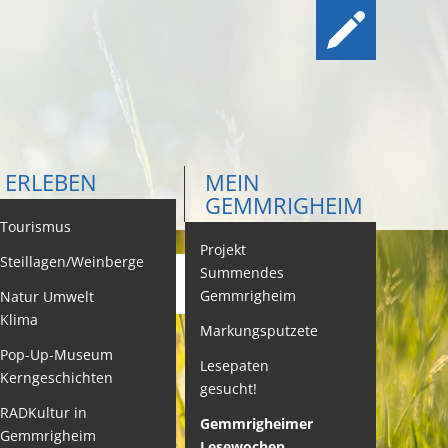
ERLEBEN
MEIN
GEMMRIGHEIM
ontakt
Tourismus
Projekt
Steillagen/Weinberge
Summendes
Gemmrigheim
Natur Umwelt
ehördenwegweiser
Klima
Markungsputzete
ebenslagen
Pop-Up-Museum
Lesepaten
Kerngeschichten
gesucht!
eistungen -
ervice BW
RADKultur in
Gemmrigheimer
Gemmrigheim
Lesewochen
eubürgerinfos