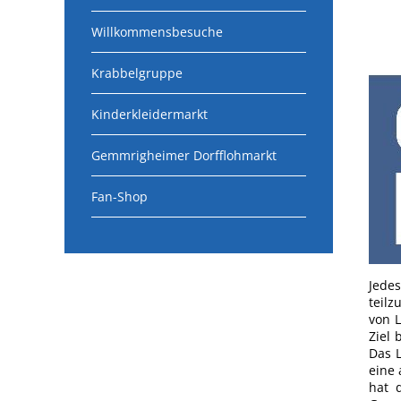
Willkommensbesuche
Krabbelgruppe
Kinderkleidermarkt
Gemmrigheimer Dorfflohmarkt
Fan-Shop
Jede
teil
von L
Ziel 
Das L
eine 
hat 