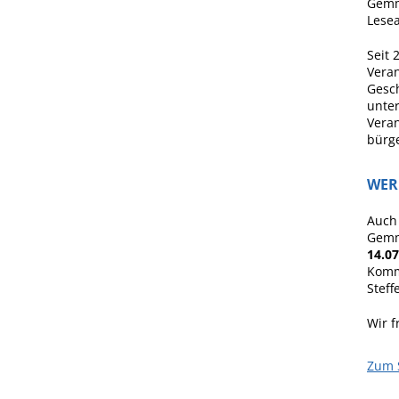
Gemm
Lesea
Seit 
Veran
Gesc
unter
Veran
bürg
WER
Auch
Gemm
14.0
Komm
Steff
Wir f
Zum 