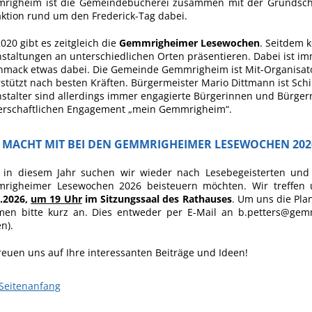
righeim ist die Gemeindebücherei zusammen mit der Grundschul
ktion rund um den Frederick-Tag dabei.
2020 gibt es zeitgleich die
Gemmrigheimer Lesewochen
. Seitdem 
staltungen an unterschiedlichen Orten präsentieren. Dabei ist im
hmack etwas dabei. Die Gemeinde Gemmrigheim ist Mit-Organisa
stützt nach besten Kräften. Bürgermeister Mario Dittmann ist Schi
stalter sind allerdings immer engagierte Bürgerinnen und Bürgern
erschaftlichen Engagement „mein Gemmrigheim“.
 MACHT MIT BEI DEN GEMMRIGHEIMER LESEWOCHEN 202
 in diesem Jahr suchen wir wieder nach Lesebegeisterten und
righeimer Lesewochen 2026 beisteuern möchten. Wir treffen
7.2026,
um 19 Uhr
im Sitzungssaal des Rathauses
. Um uns die Pla
en bitte kurz an. Dies entweder per E-Mail an b.petters@gemm
en).
reuen uns auf Ihre interessanten Beiträge und Ideen!
Seitenanfang