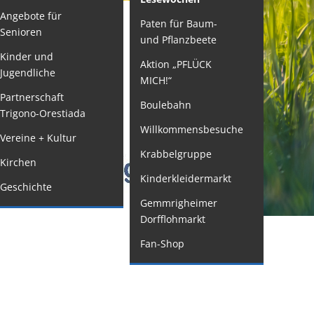
Angebote für
Paten für Baum-
ormulare
Senioren
und Pflanzbeete
issenswertes/Service
Kinder und
Aktion „PFLÜCK
Jugendliche
ängelmeldung
MICH!“
nline
Partnerschaft
Boulebahn
Trigono-Orestiada
interdienst
Willkommensbesuche
Vereine + Kultur
utachterausschuss
Krabbelgruppe
Kirchen
rganspende
Kinderkleidermarkt
Geschichte
leichstellung
Gemmrigheimer
elbstbestimmung
Dorfflohmarkt
achstelle
Fan-Shop
ohnungssicherung
ushang- und
chaukästen