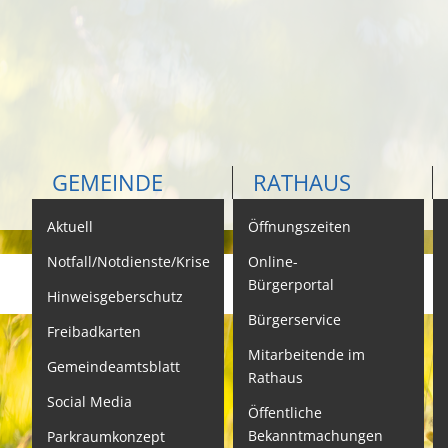
GEMEINDE
RATHAUS
Aktuell
Öffnungszeiten
K
Notfall/Notdienste/Krise
Online-
Bürgerportal
Hinweisgeberschutz
Bürgerservice
B
Freibadkarten
Mitarbeitende im
L
Gemeindeamtsblatt
Rathaus
L
Social Media
Öffentliche
S
Bekanntmachungen
Parkraumkonzept
N