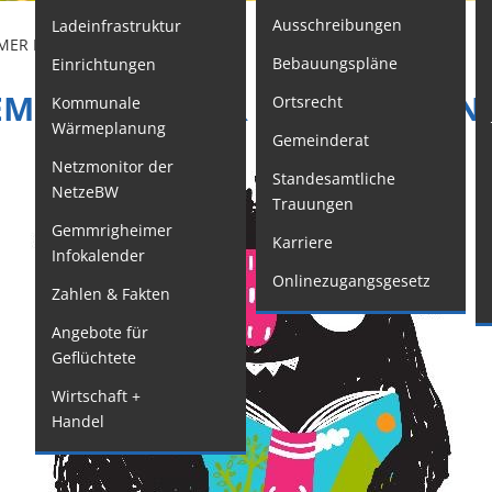
Ausschreibungen
Ladeinfrastruktur
F
MER LESEWOCHEN
Bebauungspläne
Einrichtungen
Kindertageseinrichtungen
W
EMMRIGHEIMER LESEWOCHEN
Ortsrecht
Kommunale
Schulkindbetreuung
M
Wärmeplanung
Gemeinderat
o
Grundschule
Netzmonitor der
Standesamtliche
W
Mensa
NetzeBW
Trauungen
G
Musikschule
Gemmrigheimer
Karriere
Infokalender
O
Gemeindebücherei
Onlinezugangsgesetz
Zahlen & Fakten
G
Jugendhaus
Angebote für
S
Sportstätten
Geflüchtete
F
Veranstaltungsgebäude
Wirtschaft +
W
Freiwillige
Handel
A
Feuerwehr
S
Bauhof