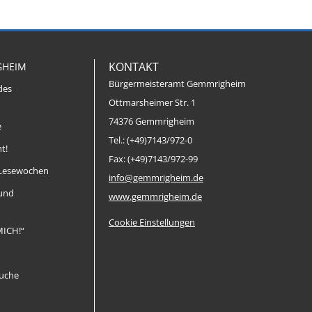
KONTAKT
GHEIM
Bürgermeisteramt Gemmrigheim
des
Ottmarsheimer Str. 1
74376 Gemmrigheim
e
Tel.: (+49)7143/972-0
t!
Fax: (+49)7143/972-99
Lesewochen
info@gemmrigheim.de
 und
www.gemmrigheim.de
Cookie Einstellungen
MICH!“
uche