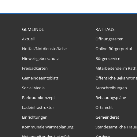
GEMEINDE
RATHAUS
Aktuell
Öffnungszeiten
Notfall/Notdienste/Krise
Online-Bürgerportal
Hinweisgeberschutz
Bürgerservice
Freibadkarten
Mitarbeitende im Rath
Gemeindeamtsblatt
Öffentliche Bekanntm
Social Media
Ausschreibungen
Parkraumkonzept
Bebauungspläne
Ladeinfrastruktur
Ortsrecht
Einrichtungen
Gemeinderat
Kommunale Wärmeplanung
Standesamtliche Trau
Netzmonitor der NetzeBW
Karriere