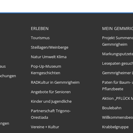
ERLEBEN
MEIN GEMMRI
Tourismus
Projekt Summen
Gemmrigheim
Steillagen/Weinberge
Markungsputzet
Natur Umwelt Klima
Lesepaten gesuch
aus
Pop-Up-Museum
Kerngeschichten
Gemmrigheimer 
achungen
RADKultur in Gemmrigheim
Paten für Baum-
Pflanzbeete
Angebote für Senioren
Aktion „PFLÜCK 
Kinder und Jugendliche
Boulebahn
Partnerschaft Trigono-
Orestiada
Willkommensbes
ungen
Vereine + Kultur
Krabbelgruppe