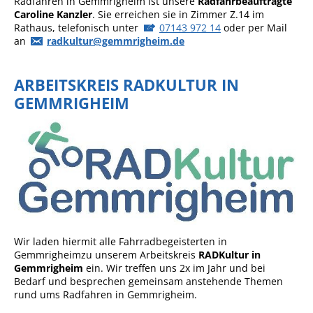
Radfahren in Gemmrigheim ist unsere
Radfahrbeauftragte
Caroline Kanzler
. Sie erreichen sie in Zimmer Z.14 im
Angebote für Geflüchtete
Rathaus, telefonisch unter
07143 972 14
oder per Mail
Wirtschaft + Handel
an
radkultur@gemmrigheim.de
RATHAUS
ARBEITSKREIS RADKULTUR IN
GEMMRIGHEIM
Öffnungszeiten
Kontakt
Online-Bürgerportal
Bürgerservice
Behördenwegweiser
Wir laden hiermit alle Fahrradbegeisterten in
Lebenslagen
Gemmrigheimzu unserem Arbeitskreis
RADKultur in
Leistungen - Service BW
Gemmrigheim
ein. Wir treffen uns 2x im Jahr und bei
Bedarf und besprechen gemeinsam anstehende Themen
Neubürgerinfos
rund ums Radfahren in Gemmrigheim.