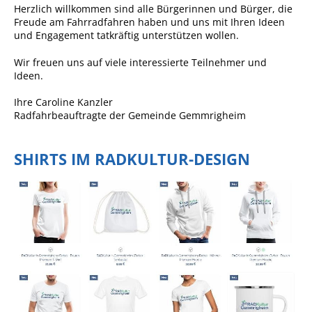
Formulare
Herzlich willkommen sind alle Bürgerinnen und Bürger, die
Freude am Fahrradfahren haben und uns mit Ihren Ideen
Wissenswertes/Service
und Engagement tatkräftig unterstützen wollen.
Mängelmeldung online
Wir freuen uns auf viele interessierte Teilnehmer und
Winterdienst
Ideen.
Gutachterausschuss
Ihre Caroline Kanzler
Radfahrbeauftragte der Gemeinde Gemmrigheim
Organspende
Gleichstellung
SHIRTS IM RADKULTUR-DESIGN
Selbstbestimmung
Fachstelle
Wohnungssicherung
Aushang- und Schaukästen
Mitarbeitende im Rathaus
Öffentliche
Bekanntmachungen