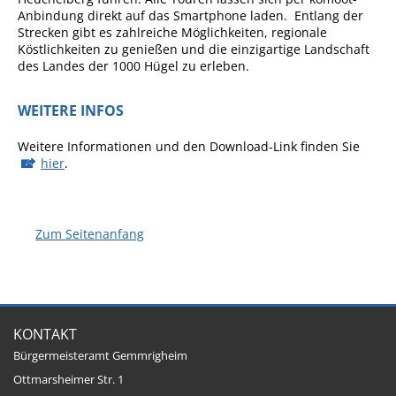
Anbindung direkt auf das Smartphone laden. Entlang der
Pop-Up-Museum
Strecken gibt es zahlreiche Möglichkeiten, regionale
Kerngeschichten
Köstlichkeiten zu genießen und die einzigartige Landschaft
des Landes der 1000 Hügel zu erleben.
RADKultur in
Gemmrigheim
WEITERE INFOS
Angebote für Senioren
Weitere Informationen und den Download-Link finden Sie
Kinder und Jugendliche
hier
.
Partnerschaft Trigono-
Orestiada
Zum Seitenanfang
Vereine + Kultur
Kirchen
Geschichte
KONTAKT
MEIN GEMMRIGHEIM
Bürgermeisteramt Gemmrigheim
Ottmarsheimer Str. 1