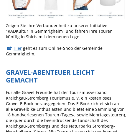
Ausschreibungen
Bebauungspläne
Zeigen Sie Ihre Verbundenheit zu unserer Initiative
Ortsrecht
"RADKultur in Gemmrigheim" und fahren Ihre Touren
künftig in Shirts mit dem neuen Logo.
Gemeinderat
Hier
geht es zum Online-Shop der Gemeinde
Standesamtliche
Gemmrigheim.
Trauungen
Karriere
GRAVEL-ABENTEUER LEICHT
Onlinezugangsgesetz
GEMACHT
ERLEBEN
Für alle Gravel-Freunde hat der Tourismusverband
Kraichgau-Stromberg Tourismus e. V. ein kostenloses
Gravel-E-Book herausgegeben. Das E-Book richtet sich an
Tourismus
alle Gravelbike-Enthusiasten und bietet eine Sammlung von
18 handverlesenen Touren (Tages-, sowie Mehrtagestouren),
Steillagen/Weinberge
die quer durch die beeindruckende Landschaft des
Kraichgau-Strombergs und des Naturparks Stromberg-
Natur Umwelt Klima
Heuchelberg führen. Alle Touren lassen sich per komoot-