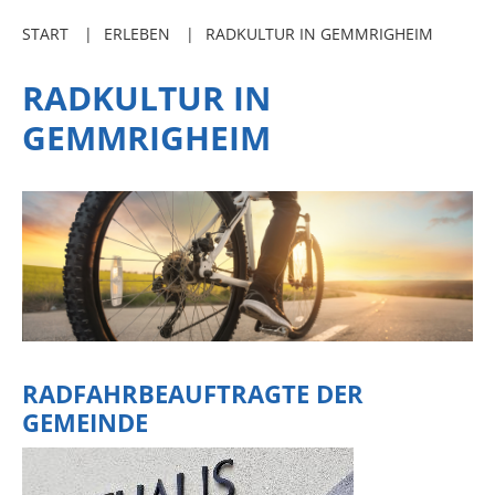
Freibadkarten
START
ERLEBEN
RADKULTUR IN GEMMRIGHEIM
Gemeindeamtsblatt
RADKULTUR IN
Social Media
GEMMRIGHEIM
Parkraumkonzept
Ladeinfrastruktur
Einrichtungen
Kindertageseinrichtungen
Schulkindbetreuung
Grundschule
Mensa
RADFAHRBEAUFTRAGTE DER
GEMEINDE
Musikschule
Gemeindebücherei
Jugendhaus