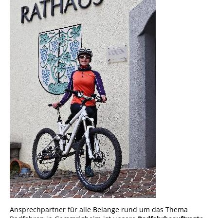
Sportstätten
Veranstaltungsgebäude
Freiwillige Feuerwehr
Bauhof
Häckselplatz
Friedhof
Kläranlage
Kommunale
Wärmeplanung
Netzmonitor der NetzeBW
Gemmrigheimer
Infokalender
Ansprechpartner für alle Belange rund um das Thema
Zahlen & Fakten