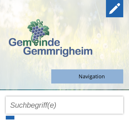
Navigation
GEMEINDE
Aktuell
Notfall/Notdienste/Krise
Hinweisgeberschutz