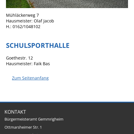
Sportstätten
Mühläckerweg 7
Hausmeister: Olaf Jacob
Veranstaltungsgebäude
H.: 0162/1048102
Freiwillige Feuerwehr
Bauhof
SCHULSPORTHALLE
Häckselplatz
Goethestr. 12
Friedhof
Hausmeister: Faik Bas
Kläranlage
Zum Seitenanfang
Kommunale
Wärmeplanung
Netzmonitor der NetzeBW
KONTAKT
Gemmrigheimer
Infokalender
Bürgermeisteramt Gemmrigheim
Ottmarsheimer Str. 1
Zahlen & Fakten