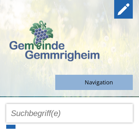
Navigation
GEMEINDE
Aktuell
Notfall/Notdienste/Krise
Hinweisgeberschutz