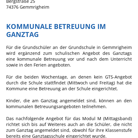
Bergstraße 25
74376 Gemmrigheim
Sportstätten
Veranstaltungsgebäude
KOMMUNALE BETREUUNG IM
Freiwillige Feuerwehr
GANZTAG
Bauhof
Für die Grundschüler an der Grundschule in Gemmrigheim
wird ergänzend zum schulischen Angebot des Ganztags
Häckselplatz
eine kommunale Betreuung vor und nach dem Unterricht
Friedhof
sowie in den Ferien angeboten.
Kläranlage
Für die beiden Wochentage, an denen kein GTS-Angebot
durch die Schule stattfindet (Mittwoch und Freitag) hat die
Kommunale
Kommune eine Betreuung an der Schule eingerichtet.
Wärmeplanung
Kinder, die am Ganztag angemeldet sind, können an den
Netzmonitor der NetzeBW
kommunalen Betreuungsangeboten teilnehmen.
Gemmrigheimer
Das nachfolgende Angebot für das Modul M (Mittagsband)
Infokalender
richtet sich bis auf Weiteres auch an die Schüler, die nicht
zum Ganztag angemeldet sind, obwohl für ihre Klassenstufe
Zahlen & Fakten
bereits eine Ganztagsschule eingerichtet wurde.