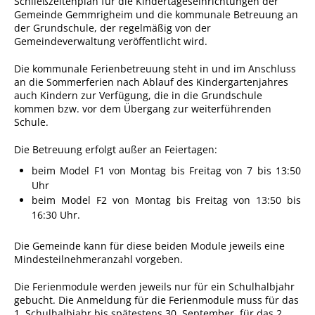
Schließzeitenplan für die Kindertageseinrichtungen der
Gemeinde Gemmrigheim und die kommunale Betreuung an
Pop-Up-Museum
der Grundschule, der regelmäßig von der
Kerngeschichten
Gemeindeverwaltung veröffentlicht wird.
RADKultur in
Die kommunale Ferienbetreuung steht in und im Anschluss
Gemmrigheim
an die Sommerferien nach Ablauf des Kindergartenjahres
auch Kindern zur Verfügung, die in die Grundschule
Angebote für Senioren
kommen bzw. vor dem Übergang zur weiterführenden
Schule.
Kinder und Jugendliche
Partnerschaft Trigono-
Die Betreuung erfolgt außer an Feiertagen:
Orestiada
beim Model F1 von Montag bis Freitag von 7 bis 13:50
Uhr
Vereine + Kultur
beim Model F2 von Montag bis Freitag von 13:50 bis
Kirchen
16:30 Uhr.
Geschichte
Die Gemeinde kann für diese beiden Module jeweils eine
Mindesteilnehmeranzahl vorgeben.
MEIN GEMMRIGHEIM
Die Ferienmodule werden jeweils nur für ein Schulhalbjahr
gebucht. Die Anmeldung für die Ferienmodule muss für das
1. Schulhalbjahr bis spätestens 30. September, für das 2.