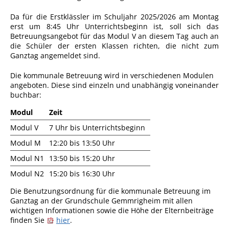
Angebote für Geflüchtete
Da für die Erstklässler im Schuljahr 2025/2026 am Montag
erst um 8:45 Uhr Unterrichtsbeginn ist, soll sich das
Wirtschaft + Handel
Betreuungsangebot für das Modul V an diesem Tag auch an
die Schüler der ersten Klassen richten, die nicht zum
Ganztag angemeldet sind.
RATHAUS
Die kommunale Betreuung wird in verschiedenen Modulen
angeboten. Diese sind einzeln und unabhängig voneinander
Öffnungszeiten
buchbar:
Kontakt
Modul
Zeit
Online-Bürgerportal
Modul V
7 Uhr bis Unterrichtsbeginn
Bürgerservice
Modul M
12:20 bis 13:50 Uhr
Modul N1
13:50 bis 15:20 Uhr
Behördenwegweiser
Modul N2
15:20 bis 16:30 Uhr
Lebenslagen
Die Benutzungsordnung für die kommunale Betreuung im
Leistungen - Service BW
Ganztag an der Grundschule Gemmrigheim mit allen
wichtigen Informationen sowie die Höhe der Elternbeiträge
Neubürgerinfos
finden Sie
hier
.