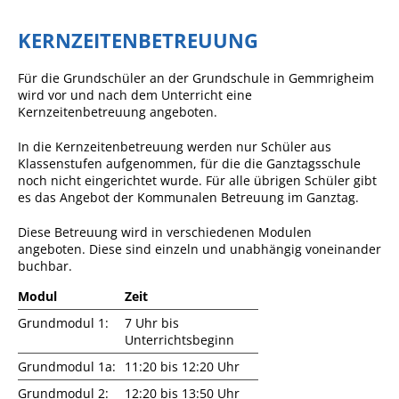
Formulare
Wissenswertes/Service
KERNZEITENBETREUUNG
Mängelmeldung online
Für die Grundschüler an der Grundschule in Gemmrigheim
wird vor und nach dem Unterricht eine
Winterdienst
Kernzeitenbetreuung angeboten.
Gutachterausschuss
In die Kernzeitenbetreuung werden nur Schüler aus
Organspende
Klassenstufen aufgenommen, für die die Ganztagsschule
noch nicht eingerichtet wurde. Für alle übrigen Schüler gibt
Gleichstellung
es das Angebot der Kommunalen Betreuung im Ganztag.
Selbstbestimmung
Diese Betreuung wird in verschiedenen Modulen
angeboten. Diese sind einzeln und unabhängig voneinander
Fachstelle
buchbar.
Wohnungssicherung
Modul
Zeit
Aushang- und Schaukästen
Grundmodul 1:
7 Uhr bis
Mitarbeitende im Rathaus
Unterrichtsbeginn
Grundmodul 1a:
11:20 bis 12:20 Uhr
Öffentliche
Bekanntmachungen
Grundmodul 2:
12:20 bis 13:50 Uhr