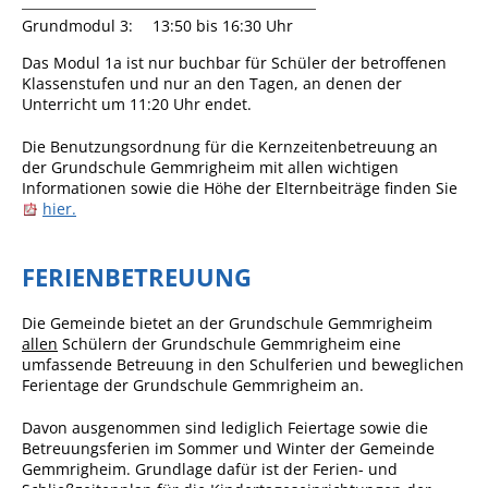
Grundmodul 3:
13:50 bis 16:30 Uhr
Ausschreibungen
Das Modul 1a ist nur buchbar für Schüler der betroffenen
Bebauungspläne
Klassenstufen und nur an den Tagen, an denen der
Ortsrecht
Unterricht um 11:20 Uhr endet.
Gemeinderat
Die Benutzungsordnung für die Kernzeitenbetreuung an
der Grundschule Gemmrigheim mit allen wichtigen
Standesamtliche
Informationen sowie die Höhe der Elternbeiträge finden Sie
Trauungen
hier.
Karriere
FERIENBETREUUNG
Onlinezugangsgesetz
Die Gemeinde bietet an der Grundschule Gemmrigheim
ERLEBEN
allen
Schülern der Grundschule Gemmrigheim eine
umfassende Betreuung in den Schulferien und beweglichen
Ferientage der Grundschule Gemmrigheim an.
Tourismus
Davon ausgenommen sind lediglich Feiertage sowie die
Steillagen/Weinberge
Betreuungsferien im Sommer und Winter der Gemeinde
Gemmrigheim. Grundlage dafür ist der Ferien- und
Natur Umwelt Klima