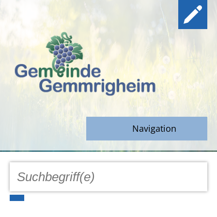
Navigation
GEMEINDE
Aktuell
Notfall/Notdienste/Krise
Hinweisgeberschutz