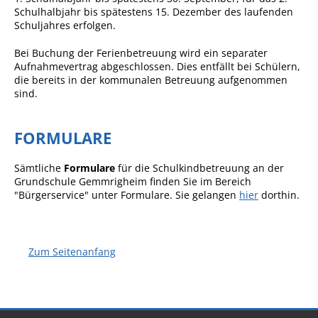
Projekt Summendes
Schulhalbjahr bis spätestens 15. Dezember des laufenden
Gemmrigheim
Schuljahres erfolgen.
Markungsputzete
Bei Buchung der Ferienbetreuung wird ein separater
Aufnahmevertrag abgeschlossen. Dies entfällt bei Schülern,
Lesepaten gesucht!
die bereits in der kommunalen Betreuung aufgenommen
Gemmrigheimer
sind.
Lesewochen
FORMULARE
Paten für Baum- und
Pflanzbeete
Sämtliche
Formulare
für die Schulkindbetreuung an der
Aktion „PFLÜCK MICH!“
Grundschule Gemmrigheim finden Sie im Bereich
"Bürgerservice" unter Formulare. Sie gelangen
hier
dorthin.
Boulebahn
Willkommensbesuche
Krabbelgruppe
Zum Seitenanfang
Kinderkleidermarkt
Gemmrigheimer
Dorfflohmarkt