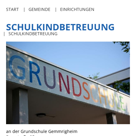
Freibadkarten
START
GEMEINDE
EINRICHTUNGEN
Gemeindeamtsblatt
SCHULKINDBETREUUNG
Social Media
SCHULKINDBETREUUNG
Parkraumkonzept
Ladeinfrastruktur
Einrichtungen
Kindertageseinrichtungen
Schulkindbetreuung
Grundschule
Mensa
Musikschule
Gemeindebücherei
an der Grundschule Gemmrigheim
Jugendhaus