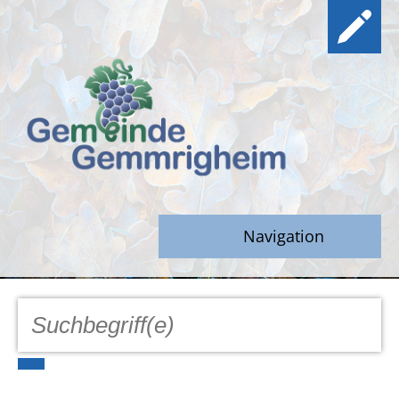
Navigation
GEMEINDE
Aktuell
Notfall/Notdienste/Krise
Hinweisgeberschutz