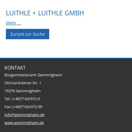
Sportstätten
LUITHLE + LUITHLE GMBH
Veranstaltungsgebäude
Mehr …
Freiwillige Feuerwehr
Zurück zur Suche
Bauhof
Häckselplatz
Friedhof
KONTAKT
Kläranlage
Bürgermeisteramt Gemmrigheim
Ottmarsheimer Str. 1
Kommunale
Wärmeplanung
74376 Gemmrigheim
Tel.: (+49)7143/972-0
Netzmonitor der NetzeBW
Fax: (+49)7143/972-99
Gemmrigheimer
info@gemmrigheim.de
Infokalender
www.gemmrigheim.de
Zahlen & Fakten