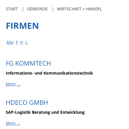
Freibadkarten
START
GEMEINDE
WIRTSCHAFT + HANDEL
Gemeindeamtsblatt
FIRMEN
Social Media
Parkraumkonzept
Alle
F
H
L
Ladeinfrastruktur
Einrichtungen
FG KOMMTECH
Kindertageseinrichtungen
Informations- und Kommunikationstechnik
Schulkindbetreuung
Mehr …
Grundschule
Mensa
HDECO GMBH
Musikschule
SAP-Logistik Beratung und Entwicklung
Gemeindebücherei
Mehr …
Jugendhaus