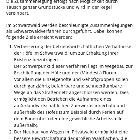
Die Zusammenlegung erfolgt nach Möglichkeit durch
Tausch ganzer Grundstücke und wird in der Regel
Ausschreibungen
vereinbart.
Bebauungspläne
Im Schwarzwald werden beschleunigte Zusammenlegungen
Ortsrecht
als Schwarzwaldverfahren durchgeführt. Dabei können
folgende Ziele erreicht werden:
Gemeinderat
Verbesserung der betriebswirtschaftlichen Verhältnisse
Standesamtliche
der Höfe im Schwarzwald, um zur Erhaltung ihrer
Trauungen
Existenz beizutragen.
Der Schwerpunkt dieser Verfahren liegt im Wegebau zur
Karriere
Erschließung der Höfe und der (Mindest-) Fluren.
Vor allem die Einzelgehöfte und Gehöftgruppen sollen
Onlinezugangsgesetz
durch ganzjährig befahrbare und schneeräumbare
Wege an das Straßennetz angeschlossen werden. Dies
ERLEBEN
ermöglicht den Betrieben die Aufnahme eines
außerlandwirtschaftlichen Zuerwerbs innerhalb und
außerhalb des Hofes (zum Beispiel durch Ferien auf
Tourismus
dem Bauernhof oder eine gewerbliche Arbeitsstelle
außerhalb).
Steillagen/Weinberge
Der Neubau von Wegen im Privatwald ermöglicht eine
Natur Umwelt Klima
bessere Bewirtschaftung der großen Waldflächen, die