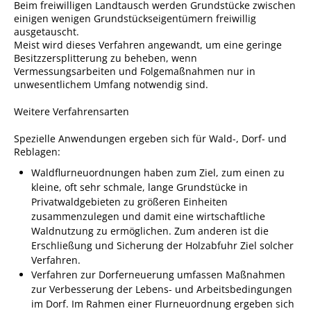
Projekt Summendes
Beim freiwilligen Landtausch werden Grundstücke zwischen
Gemmrigheim
einigen wenigen Grundstückseigentümern freiwillig
ausgetauscht.
Markungsputzete
Meist wird dieses Verfahren angewandt, um eine geringe
Besitzzersplitterung zu beheben, wenn
Lesepaten gesucht!
Vermessungsarbeiten und Folgemaßnahmen nur in
unwesentlichem Umfang notwendig sind.
Gemmrigheimer
Lesewochen
Weitere Verfahrensarten
Paten für Baum- und
Spezielle Anwendungen ergeben sich für Wald-, Dorf- und
Pflanzbeete
Reblagen:
Aktion „PFLÜCK MICH!“
Waldflurneuordnungen haben zum Ziel, zum einen zu
kleine, oft sehr schmale, lange Grundstücke in
Boulebahn
Privatwaldgebieten zu größeren Einheiten
zusammenzulegen und damit eine wirtschaftliche
Willkommensbesuche
Waldnutzung zu ermöglichen. Zum anderen ist die
Krabbelgruppe
Erschließung und Sicherung der Holzabfuhr Ziel solcher
Verfahren.
Kinderkleidermarkt
Verfahren zur Dorferneuerung umfassen Maßnahmen
zur Verbesserung der Lebens- und Arbeitsbedingungen
Gemmrigheimer
im Dorf. Im Rahmen einer Flurneuordnung ergeben sich
Dorfflohmarkt