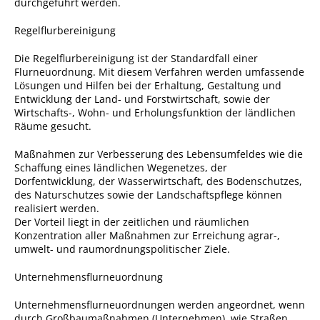
durchgeführt werden.
Sportstätten
Regelflurbereinigung
Veranstaltungsgebäude
Die Regelflurbereinigung ist der Standardfall einer
Flurneuordnung. Mit diesem Verfahren werden umfassende
Freiwillige Feuerwehr
Lösungen und Hilfen bei der Erhaltung, Gestaltung und
Entwicklung der Land- und Forstwirtschaft, sowie der
Bauhof
Wirtschafts-, Wohn- und Erholungsfunktion der ländlichen
Häckselplatz
Räume gesucht.
Friedhof
Maßnahmen zur Verbesserung des Lebensumfeldes wie die
Schaffung eines ländlichen Wegenetzes, der
Kläranlage
Dorfentwicklung, der Wasserwirtschaft, des Bodenschutzes,
des Naturschutzes sowie der Landschaftspflege können
Kommunale
realisiert werden.
Wärmeplanung
Der Vorteil liegt in der zeitlichen und räumlichen
Konzentration aller Maßnahmen zur Erreichung agrar-,
Netzmonitor der NetzeBW
umwelt- und raumordnungspolitischer Ziele.
Gemmrigheimer
Unternehmensflurneuordnung
Infokalender
Unternehmensflurneuordnungen werden angeordnet, wenn
Zahlen & Fakten
durch Großbaumaßnahmen (Unternehmen), wie Straßen,