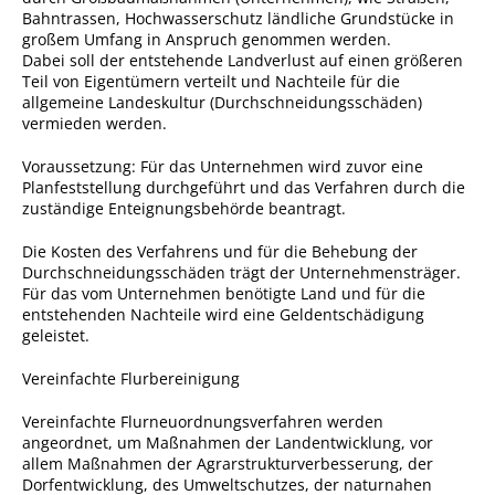
Bahntrassen, Hochwasserschutz ländliche Grundstücke in
Angebote für Geflüchtete
großem Umfang in Anspruch genommen werden.
Dabei soll der entstehende Landverlust auf einen größeren
Wirtschaft + Handel
Teil von Eigentümern verteilt und Nachteile für die
allgemeine Landeskultur (Durchschneidungsschäden)
vermieden werden.
RATHAUS
Voraussetzung: Für das Unternehmen wird zuvor eine
Öffnungszeiten
Planfeststellung durchgeführt und das Verfahren durch die
zuständige Enteignungsbehörde beantragt.
Kontakt
Die Kosten des Verfahrens und für die Behebung der
Online-Bürgerportal
Durchschneidungsschäden trägt der Unternehmensträger.
Für das vom Unternehmen benötigte Land und für die
Bürgerservice
entstehenden Nachteile wird eine Geldentschädigung
geleistet.
Behördenwegweiser
Vereinfachte Flurbereinigung
Lebenslagen
Leistungen - Service BW
Vereinfachte Flurneuordnungsverfahren werden
angeordnet, um Maßnahmen der Landentwicklung, vor
Neubürgerinfos
allem Maßnahmen der Agrarstrukturverbesserung, der
Dorfentwicklung, des Umweltschutzes, der naturnahen