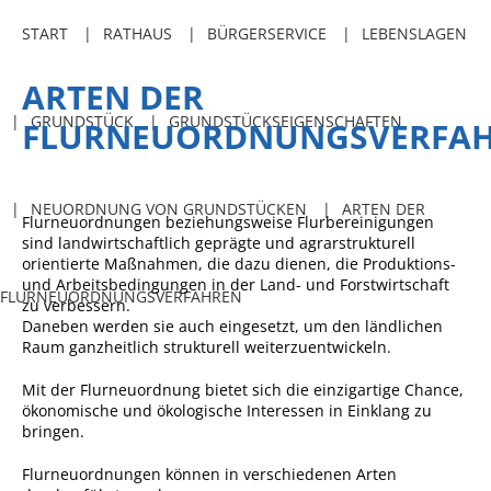
Freibadkarten
START
RATHAUS
BÜRGERSERVICE
LEBENSLAGEN
Gemeindeamtsblatt
ARTEN DER
Social Media
GRUNDSTÜCK
GRUNDSTÜCKSEIGENSCHAFTEN
FLURNEUORDNUNGSVERFA
Parkraumkonzept
Ladeinfrastruktur
NEUORDNUNG VON GRUNDSTÜCKEN
ARTEN DER
Flurneuordnungen beziehungsweise Flurbereinigungen
Einrichtungen
sind landwirtschaftlich geprägte und agrarstrukturell
Kindertageseinrichtungen
orientierte Maßnahmen, die dazu dienen, die Produktions-
und Arbeitsbedingungen in der Land- und Forstwirtschaft
FLURNEUORDNUNGSVERFAHREN
Schulkindbetreuung
zu verbessern.
Daneben werden sie auch eingesetzt, um den ländlichen
Grundschule
Raum ganzheitlich strukturell weiterzuentwickeln.
Mensa
Mit der Flurneuordnung bietet sich die einzigartige Chance,
ökonomische und ökologische Interessen in Einklang zu
Musikschule
bringen.
Gemeindebücherei
Flurneuordnungen können in verschiedenen Arten
Jugendhaus