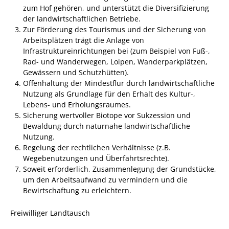
zum Hof gehören, und unterstützt die Diversifizierung
Pop-Up-Museum
der landwirtschaftlichen Betriebe.
Kerngeschichten
Zur Förderung des Tourismus und der Sicherung von
Arbeitsplätzen trägt die Anlage von
RADKultur in
Infrastruktureinrichtungen bei (zum Beispiel von Fuß-,
Gemmrigheim
Rad- und Wanderwegen, Loipen, Wanderparkplätzen,
Angebote für Senioren
Gewässern und Schutzhütten).
Offenhaltung der Mindestflur durch landwirtschaftliche
Kinder und Jugendliche
Nutzung als Grundlage für den Erhalt des Kultur-,
Lebens- und Erholungsraumes.
Partnerschaft Trigono-
Sicherung wertvoller Biotope vor Sukzession und
Orestiada
Bewaldung durch naturnahe landwirtschaftliche
Nutzung.
Vereine + Kultur
Regelung der rechtlichen Verhältnisse (z.B.
Kirchen
Wegebenutzungen und Überfahrtsrechte).
Soweit erforderlich, Zusammenlegung der Grundstücke,
Geschichte
um den Arbeitsaufwand zu vermindern und die
Bewirtschaftung zu erleichtern.
MEIN GEMMRIGHEIM
Freiwilliger Landtausch