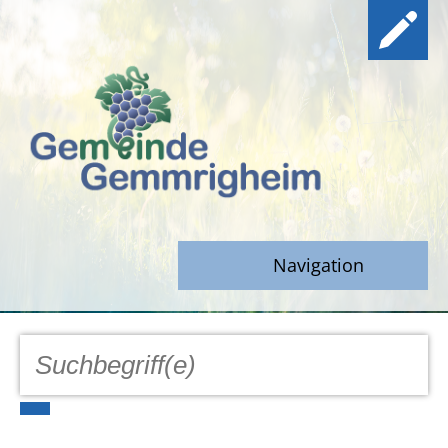
Navigation
GEMEINDE
Aktuell
Notfall/Notdienste/Krise
Hinweisgeberschutz