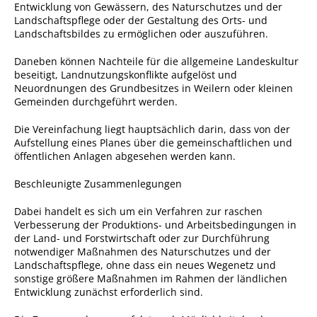
Formulare
Entwicklung von Gewässern, des Naturschutzes und der
Landschaftspflege oder der Gestaltung des Orts- und
Wissenswertes/Service
Landschaftsbildes zu ermöglichen oder auszuführen.
Mängelmeldung online
Daneben können Nachteile für die allgemeine Landeskultur
beseitigt, Landnutzungskonflikte aufgelöst und
Winterdienst
Neuordnungen des Grundbesitzes in Weilern oder kleinen
Gutachterausschuss
Gemeinden durchgeführt werden.
Organspende
Die Vereinfachung liegt hauptsächlich darin, dass von der
Aufstellung eines Planes über die gemeinschaftlichen und
Gleichstellung
öffentlichen Anlagen abgesehen werden kann.
Selbstbestimmung
Beschleunigte Zusammenlegungen
Fachstelle
Dabei handelt es sich um ein Verfahren zur raschen
Wohnungssicherung
Verbesserung der Produktions- und Arbeitsbedingungen in
der Land- und Forstwirtschaft oder zur Durchführung
Aushang- und Schaukästen
notwendiger Maßnahmen des Naturschutzes und der
Landschaftspflege, ohne dass ein neues Wegenetz und
Mitarbeitende im Rathaus
sonstige größere Maßnahmen im Rahmen der ländlichen
Entwicklung zunächst erforderlich sind.
Öffentliche
Bekanntmachungen