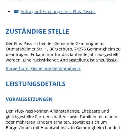
Sportstätten
Antrag auf Erteilung eines Plus-Passes
Veranstaltungsgebäude
ZUSTÄNDIGE STELLE
Freiwillige Feuerwehr
Bauhof
Der Plus-Pass ist bei der Gemeinde Gemmrigheim,
Ottmarsheimer Str. 1, Bürgerbüro, 74376 Gemmrigheim zu
Häckselplatz
beantragen. Er kann nur für das laufende Jahr ausgestellt
werden. Eine rückwirkende Antragstellung ist unzulässig.
Friedhof
Bürgerbüro [Gemeinde Gemmrigheim]
Kläranlage
LEISTUNGSDETAILS
Kommunale
Wärmeplanung
VORAUSSETZUNGEN
Netzmonitor der NetzeBW
Gemmrigheimer
Den Plus-Pass können Alleinstehende, Ehepaare und
Infokalender
gleichgestellte Partnerschaften sowie Familien mit einem
oder mehreren Kindern erhalten, soweit es sich um
Zahlen & Fakten
Bürger/innen mit Hauptwohnsitz in Gemmrigheim handelt