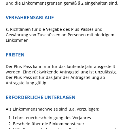
und die Einkommensgrenzen gemäß § 2 eingehalten sind.
Angebote für Geflüchtete
Wirtschaft + Handel
VERFAHRENSABLAUF
s. Richtlinien für die Vergabe des Plus-Passes und
RATHAUS
Gewährung von Zuschüssen an Personen mit niedrigem
Einkommen
Öffnungszeiten
FRISTEN
Kontakt
Der Plus-Pass kann nur für das laufende Jahr ausgestellt
Online-Bürgerportal
werden. Eine rückwirkende Antragstellung ist unzulässig.
Der Plus-Pass ist für das Jahr der Antragstellung ab
Bürgerservice
Antragstellung gültig.
Behördenwegweiser
ERFORDERLICHE UNTERLAGEN
Lebenslagen
Als Einkommensnachweise sind u.a. vorzulegen:
Leistungen - Service BW
Lohnsteuerbescheinigung des Vorjahres
Neubürgerinfos
Bescheid über die Einkommensteuer