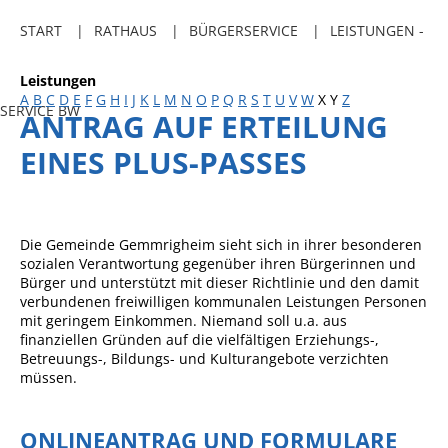
Freibadkarten
START
RATHAUS
BÜRGERSERVICE
LEISTUNGEN -
Gemeindeamtsblatt
Leistungen
Social Media
A
B
C
D
E
F
G
H
I
J
K
L
M
N
O
P
Q
R
S
T
U
V
W
X
Y
Z
SERVICE BW
ANTRAG AUF ERTEILUNG
Parkraumkonzept
EINES PLUS-PASSES
Ladeinfrastruktur
Einrichtungen
Kindertageseinrichtungen
Die Gemeinde Gemmrigheim sieht sich in ihrer besonderen
sozialen Verantwortung gegenüber ihren Bürgerinnen und
Schulkindbetreuung
Bürger und unterstützt mit dieser Richtlinie und den damit
verbundenen freiwilligen kommunalen Leistungen Personen
Grundschule
mit geringem Einkommen. Niemand soll u.a. aus
finanziellen Gründen auf die vielfältigen Erziehungs-,
Mensa
Betreuungs-, Bildungs- und Kulturangebote verzichten
müssen.
Musikschule
Gemeindebücherei
ONLINEANTRAG UND FORMULARE
Jugendhaus