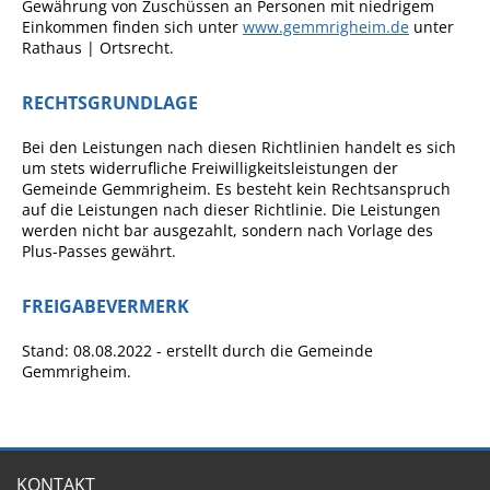
Gewährung von Zuschüssen an Personen mit niedrigem
Ausschreibungen
Einkommen finden sich unter
www.gemmrigheim.de
unter
Rathaus | Ortsrecht.
Bebauungspläne
RECHTSGRUNDLAGE
Ortsrecht
Gemeinderat
Bei den Leistungen nach diesen Richtlinien handelt es sich
um stets widerrufliche Freiwilligkeitsleistungen der
Standesamtliche
Gemeinde Gemmrigheim. Es besteht kein Rechtsanspruch
Trauungen
auf die Leistungen nach dieser Richtlinie. Die Leistungen
werden nicht bar ausgezahlt, sondern nach Vorlage des
Karriere
Plus-Passes gewährt.
Onlinezugangsgesetz
FREIGABEVERMERK
ERLEBEN
Stand: 08.08.2022 - erstellt durch die Gemeinde
Gemmrigheim.
Tourismus
Steillagen/Weinberge
Natur Umwelt Klima
KONTAKT