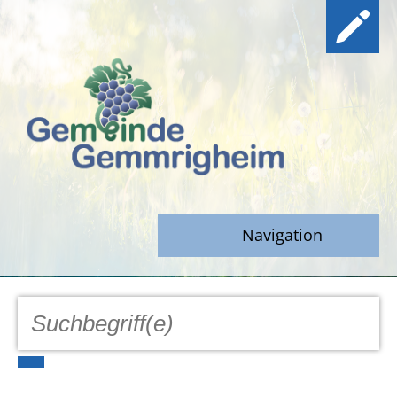
Navigation
GEMEINDE
Aktuell
Notfall/Notdienste/Krise
Hinweisgeberschutz