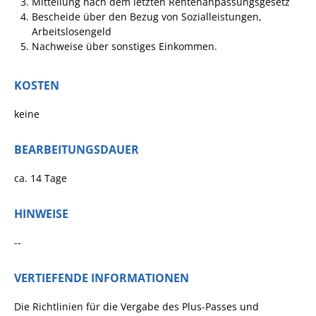
Mitteilung nach dem letzten Rentenanpassungsgesetz
Formulare
Bescheide über den Bezug von Sozialleistungen,
Wissenswertes/Service
Arbeitslosengeld
Nachweise über sonstiges Einkommen.
Mängelmeldung online
Winterdienst
KOSTEN
Gutachterausschuss
keine
Organspende
BEARBEITUNGSDAUER
Gleichstellung
Selbstbestimmung
ca. 14 Tage
Fachstelle
HINWEISE
Wohnungssicherung
Aushang- und Schaukästen
--
Mitarbeitende im Rathaus
VERTIEFENDE INFORMATIONEN
Öffentliche
Die Richtlinien für die Vergabe des Plus-Passes und
Bekanntmachungen