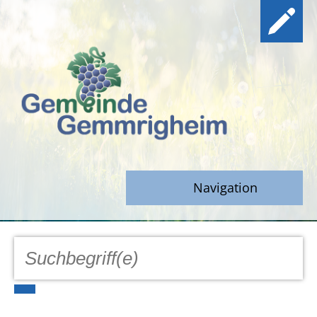
Navigation
GEMEINDE
Aktuell
Notfall/Notdienste/Krise
Hinweisgeberschutz