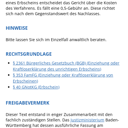
Formulare
eines Erbscheins entscheidet das Gericht über die Kosten
des Verfahrens. Es fällt eine 0,5-Gebühr an. Diese richtet
Wissenswertes/Service
sich nach dem Gegenstandswert des Nachlasses.
Mängelmeldung online
HINWEISE
Winterdienst
Bitte lassen Sie sich im Einzelfall anwaltlich beraten.
Gutachterausschuss
Organspende
RECHTSGRUNDLAGE
Gleichstellung
§ 2361 Bürgerliches Gesetzbuch (BGB) (Einziehung oder
Kraftloserklärung des unrichtigen Erbscheins)
Selbstbestimmung
§ 353 FamFG (Einziehung oder Kraftloserklärung von
Fachstelle
Erbscheinen)
§ 40 GNotKG (Erbschein)
Wohnungssicherung
Aushang- und Schaukästen
FREIGABEVERMERK
Mitarbeitende im Rathaus
Dieser Text entstand in enger Zusammenarbeit mit den
Öffentliche
fachlich zuständigen Stellen. Das
Justizministerium
Baden-
Bekanntmachungen
Württemberg hat dessen ausführliche Fassung am