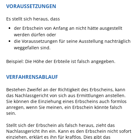
VORAUSSETZUNGEN
Sportstätten
Es stellt sich heraus, dass
Veranstaltungsgebäude
der Erbschein von Anfang an nicht hätte ausgestellt
Freiwillige Feuerwehr
werden dürfen oder
die Voraussetzungen für seine Ausstellung nachträglich
Bauhof
weggefallen sind.
Häckselplatz
Beispiel: Die Höhe der Erbteile ist falsch angegeben.
Friedhof
Kläranlage
VERFAHRENSABLAUF
Kommunale
Bestehen Zweifel an der Richtigkeit des Erbscheins, kann
Wärmeplanung
das Nachlassgericht von sich aus Ermittlungen anstellen.
Sie können die Einziehung eines Erbscheins auch formlos
Netzmonitor der NetzeBW
anregen, wenn Sie meinen, ein Erbschein könnte falsch
sein.
Gemmrigheimer
Infokalender
Stellt sich der Erbschein als falsch heraus, zieht das
Nachlassgericht ihn ein. Kann es den Erbschein nicht sofort
Zahlen & Fakten
einziehen, erklärt es ihn für kraftlos. Dies gibt das