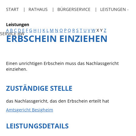
Freibadkarten
START
RATHAUS
BÜRGERSERVICE
LEISTUNGEN -
Gemeindeamtsblatt
Leistungen
Social Media
A
B
C
D
E
F
G
H
I
J
K
L
M
N
O
P
Q
R
S
T
U
V
W
X
Y
Z
SERVICE BW
ERBSCHEIN EINZIEHEN
Parkraumkonzept
Ladeinfrastruktur
Einrichtungen
Einen unrichtigen Erbschein muss das Nachlassgericht
einziehen.
Kindertageseinrichtungen
Schulkindbetreuung
ZUSTÄNDIGE STELLE
Grundschule
das Nachlassgericht, das den Erbschein erteilt hat
Mensa
Amtsgericht Besigheim
Musikschule
LEISTUNGSDETAILS
Gemeindebücherei
Jugendhaus