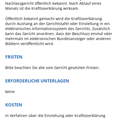
Nachlassgericht öffentlich bekannt. Nach Ablauf eines
Angebote für Geflüchtete
Monats ist die Kraftloserklärung wirksam.
Wirtschaft + Handel
Öffentlich bekannt gemacht wird die Kraftloserklärung
durch Aushang an der Gerichtstafel oder Einstellung in ein
elektronisches Informationssystem des Gerichts. Zusätzlich
RATHAUS
kann das Gericht anordnen, dass der Beschluss einmal oder
mehrmals im elektronischen Bundesanzeiger oder anderen
Blättern veröffentlicht wird.
Öffnungszeiten
Kontakt
FRISTEN
Online-Bürgerportal
Bitte beachten Sie alle vom Gericht gesetzten Fristen.
Bürgerservice
ERFORDERLICHE UNTERLAGEN
Behördenwegweiser
Lebenslagen
keine
Leistungen - Service BW
KOSTEN
Neubürgerinfos
In Verfahren über die Einziehung oder Kraftloserklärung