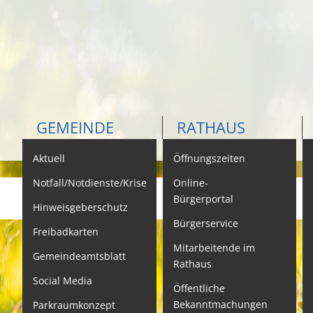
GEMEINDE
RATHAUS
Aktuell
Öffnungszeiten
K
Notfall/Notdienste/Krise
Online-
Bürgerportal
Hinweisgeberschutz
Bürgerservice
B
Freibadkarten
Mitarbeitende im
L
Gemeindeamtsblatt
Rathaus
L
Social Media
Öffentliche
S
Bekanntmachungen
Parkraumkonzept
N