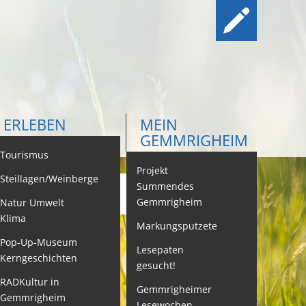
ERLEBEN
MEIN
GEMMRIGHEIM
ontakt
Tourismus
Projekt
Steillagen/Weinberge
Summendes
Gemmrigheim
Natur Umwelt
ehördenwegweiser
Klima
Markungsputzete
ebenslagen
Pop-Up-Museum
Lesepaten
Kerngeschichten
gesucht!
eistungen -
ervice BW
RADKultur in
Gemmrigheimer
Gemmrigheim
Lesewochen
eubürgerinfos