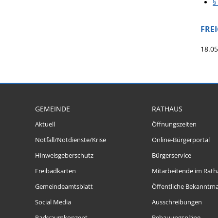
§
FRE
18.0
GEMEINDE
RATHAUS
Aktuell
Öffnungszeiten
Notfall/Notdienste/Krise
Online-Bürgerportal
Hinweisgeberschutz
Bürgerservice
Freibadkarten
Mitarbeitende im Rath
Gemeindeamtsblatt
Öffentliche Bekanntm
Social Media
Ausschreibungen
Parkraumkonzept
Bebauungspläne