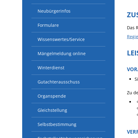
Neubürgerinfos
ZU
Formulare
Das R
Regie
Wissenswertes/Service
LE
Mängelmeldung online
Winterdienst
VOR
S
Gutachterausschuss
Zu de
Organspende
Gleichstellung
Selbstbestimmung
VER