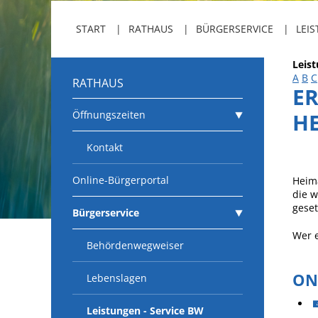
START
RATHAUS
BÜRGERSERVICE
LEIS
Leis
A
B
C
RATHAUS
E
Öffnungszeiten
H
Kontakt
Online-Bürgerportal
Heim
die w
geset
Bürgerservice
Wer e
Behördenwegweiser
ON
Lebenslagen
Leistungen - Service BW