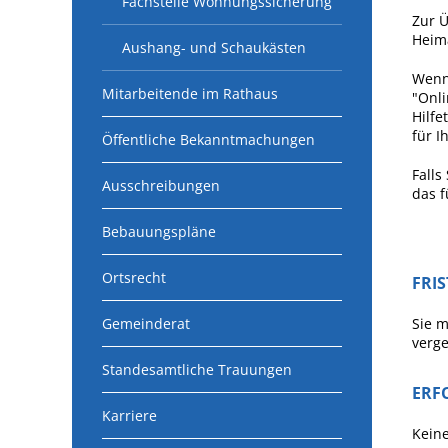
Fachstelle Wohnungssicherung
Zur Ü
Heima
Aushang- und Schaukästen
Wenn 
Mitarbeitende im Rathaus
"Onli
Hilfe
für I
Öffentliche Bekanntmachungen
Falls
Ausschreibungen
das f
Bebauungspläne
Ortsrecht
FRI
Gemeinderat
Sie m
verge
Standesamtliche Trauungen
ERF
Karriere
Kein