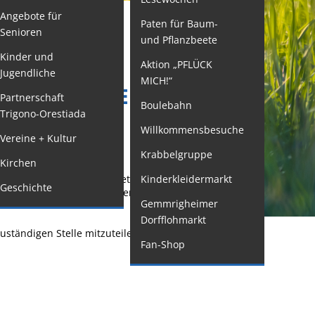
Angebote für
Paten für Baum-
ormulare
Senioren
und Pflanzbeete
issenswertes/Service
Kinder und
Aktion „PFLÜCK
Jugendliche
ängelmeldung
MICH!“
ON PERSONEN IN
nline
Partnerschaft
Boulebahn
Trigono-Orestiada
interdienst
Willkommensbesuche
Vereine + Kultur
utachterausschuss
Krabbelgruppe
Kirchen
rganspende
inne des Heimarbeitsgesetzes sowie Personen,
Kinderkleidermarkt
Geschichte
leichstellung
eichgestellt sind, unterliegen besonderen
Gemmrigheimer
elbstbestimmung
Dorfflohmarkt
uständigen Stelle mitzuteilen.
achstelle
Fan-Shop
ohnungssicherung
ushang- und
chaukästen