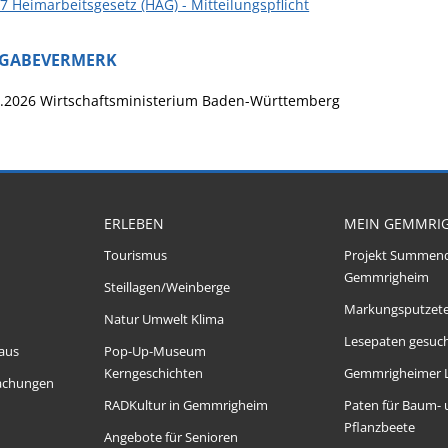
 7 Heimarbeitsgesetz (HAG) - Mitteilungspflicht
IGABEVERMERK
5.2026 Wirtschaftsministerium Baden-Württemberg
ERLEBEN
MEIN GEMMRI
Tourismus
Projekt Summen
Gemmrigheim
Steillagen/Weinberge
Markungsputzet
Natur Umwelt Klima
Lesepaten gesuch
aus
Pop-Up-Museum
Kerngeschichten
Gemmrigheimer 
achungen
RADKultur in Gemmrigheim
Paten für Baum-
Pflanzbeete
Angebote für Senioren