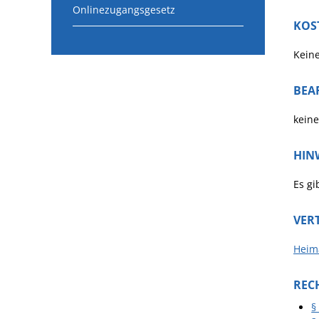
Onlinezugangsgesetz
KOS
Kein
BEA
keine
HIN
Es gi
VER
Heim
REC
§