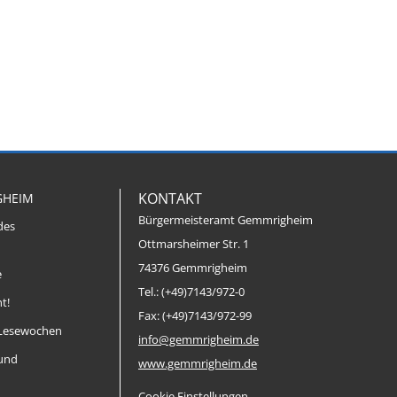
KONTAKT
GHEIM
Bürgermeisteramt Gemmrigheim
des
Ottmarsheimer Str. 1
74376 Gemmrigheim
e
Tel.: (+49)7143/972-0
t!
Fax: (+49)7143/972-99
Lesewochen
info@gemmrigheim.de
 und
www.gemmrigheim.de
Cookie Einstellungen