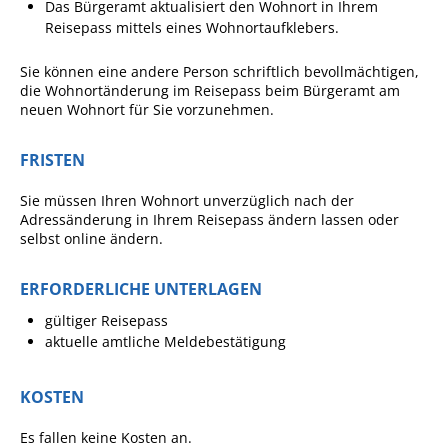
Das Bürgeramt aktualisiert den Wohnort
in Ihrem
Ausschreibungen
Reisepass
mittels eines Wohnortaufklebers.
Bebauungspläne
Sie können eine andere Person schriftlich bevollmächtigen,
die Wohnortänderung im Reisepass beim Bürgeramt am
Ortsrecht
neuen Wohnort für Sie vorzunehmen.
Gemeinderat
FRISTEN
Standesamtliche
Trauungen
Sie müssen Ihren Wohnort unverzüglich nach der
Adressänderung in Ihrem Reisepass ändern lassen oder
Karriere
selbst online ändern.
Onlinezugangsgesetz
ERFORDERLICHE UNTERLAGEN
ERLEBEN
gültiger Reisepass
aktuelle amtliche Meldebestätigung
Tourismus
KOSTEN
Steillagen/Weinberge
Es fallen keine Kosten an.
Natur Umwelt Klima