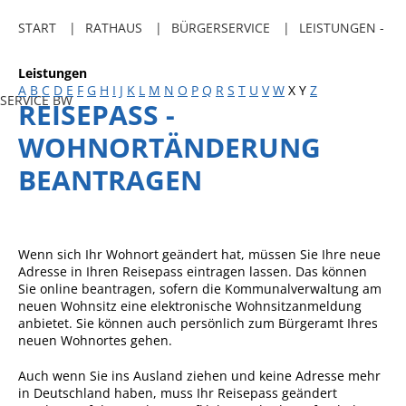
Freibadkarten
START
RATHAUS
BÜRGERSERVICE
LEISTUNGEN -
Gemeindeamtsblatt
Leistungen
Social Media
A
B
C
D
E
F
G
H
I
J
K
L
M
N
O
P
Q
R
S
T
U
V
W
X
Y
Z
SERVICE BW
REISEPASS -
Parkraumkonzept
WOHNORTÄNDERUNG
Ladeinfrastruktur
BEANTRAGEN
Einrichtungen
Kindertageseinrichtungen
Schulkindbetreuung
Wenn sich Ihr Wohnort geändert hat, müssen Sie Ihre neue
Adresse in Ihren Reisepass eintragen lassen.
Das können
Grundschule
Sie online beantragen, sofern die Kommunalverwaltung am
neuen Wohnsitz eine elektronische Wohnsitzanmeldung
Mensa
anbietet. Sie können auch persönlich zum Bürgeramt Ihres
neuen Wohnortes gehen.
Musikschule
Gemeindebücherei
Auch wenn Sie ins Ausland ziehen und keine Adresse mehr
in Deutschland haben, muss Ihr Reisepass geändert
Jugendhaus