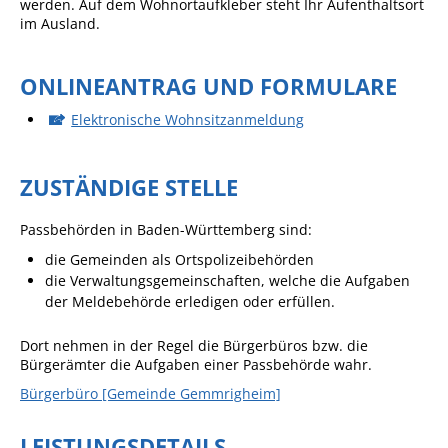
werden. Auf dem Wohnortaufkleber steht Ihr Aufenthaltsort
im Ausland.
Sportstätten
Veranstaltungsgebäude
ONLINEANTRAG UND FORMULARE
Freiwillige Feuerwehr
Elektronische Wohnsitzanmeldung
Bauhof
Häckselplatz
ZUSTÄNDIGE STELLE
Friedhof
Passbehörden in Baden-Württemberg sind:
Kläranlage
die Gemeinden als Ortspolizeibehörden
die Verwaltungsgemeinschaften,
welche die Aufgaben
Kommunale
der Meldebehörde erledigen oder erfüllen.
Wärmeplanung
Netzmonitor der NetzeBW
Dort nehmen in der Regel die Bürgerbüros bzw. die
Bürgerämter die Aufgaben einer Passbehörde wahr.
Gemmrigheimer
Bürgerbüro [Gemeinde Gemmrigheim]
Infokalender
Zahlen & Fakten
LEISTUNGSDETAILS