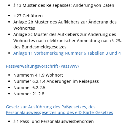
Projekt Summendes
§ 13
Muster des Reisepasses; Änderung von Daten
Gemmrigheim
§ 27 Gebühren
Markungsputzete
Anlage 2b Muster des Aufklebers zur Änderung des
Wohnortes
Lesepaten gesucht!
Anlage 2c Muster des Aufklebers zur Änderung des
Gemmrigheimer
Wohnortes nach elektronischer Anmeldung nach § 23a
Lesewochen
des Bundesmeldegesetzes
Anlage 11 Vorbemerkung Nummer 6 Tabellen 3 und 4
Paten für Baum- und
Pflanzbeete
Passverwaltungsvorschrift (PassVwV)
Aktion „PFLÜCK MICH!“
Nummern 4.1.9 Wohnort
Nummer 6.2.1.4 Änderungen im Reisepass
Boulebahn
Nummer 6.2.2.5
Nummer 21.2.8
Willkommensbesuche
Krabbelgruppe
Gesetz zur Ausführung des Paßgesetzes, des
Personalausweisgesetzes und des eID-Karte-Gesetzes
Kinderkleidermarkt
§ 1 Pass- und Personalausweisbehörden
Gemmrigheimer
Dorfflohmarkt