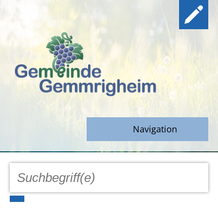
Navigation
GEMEINDE
Aktuell
Notfall/Notdienste/Krise
Hinweisgeberschutz