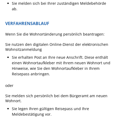
Formulare
Sie melden sich bei Ihrer zuständigen Meldebehörde
ab.
Wissenswertes/Service
Mängelmeldung online
VERFAHRENSABLAUF
Winterdienst
Wenn Sie die Wohnortänderung persönlich beantragen:
Gutachterausschuss
Sie nutzen
den digitalen Online-Dienst
der elektronischen
Organspende
Wohnsitzanmeldung
Gleichstellung
Sie erhalten Post an Ihre neue Anschrift. Diese enthält
einen Wohnortaufkleber mit Ihrem neuen Wohnort und
Selbstbestimmung
Hinweise, wie Sie den Wohnortaufkleber in Ihrem
Reisepass anbringen.
Fachstelle
Wohnungssicherung
oder
Aushang- und Schaukästen
Sie melden sich persönlich bei dem Bürgeramt am neuen
Mitarbeitende im Rathaus
Wohnort.
Sie legen Ihren gültigen Reisepass und Ihre
Öffentliche
Meldebestätigung vor.
Bekanntmachungen