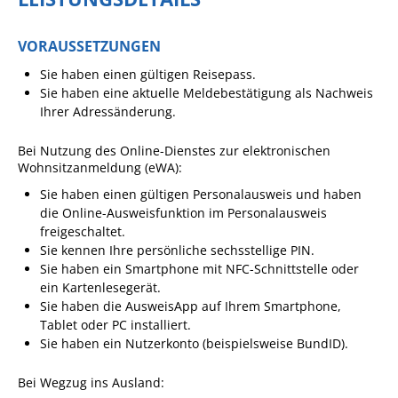
Angebote für Geflüchtete
VORAUSSETZUNGEN
Wirtschaft + Handel
Sie haben einen gültigen Reisepass.
Sie haben eine aktuelle Meldebestätigung als Nachweis
RATHAUS
Ihrer Adressänderung.
Öffnungszeiten
Bei Nutzung des Online-Dienstes zur elektronischen
Wohnsitzanmeldung (eWA):
Kontakt
Sie haben einen
gültigen Personalausweis und haben
die Online-Ausweisfunktion im Personalausweis
Online-Bürgerportal
freigeschaltet.
Bürgerservice
Sie kennen Ihre persönliche sechsstellige PIN.
Sie haben ein Smartphone mit NFC-Schnittstelle oder
Behördenwegweiser
ein Kartenlesegerät.
Sie haben die AusweisApp auf Ihrem Smartphone,
Lebenslagen
Tablet oder PC installiert.
Leistungen - Service BW
Sie haben ein Nutzerkonto
(beispielsweise BundID)
.
Neubürgerinfos
Bei Wegzug ins Ausland: