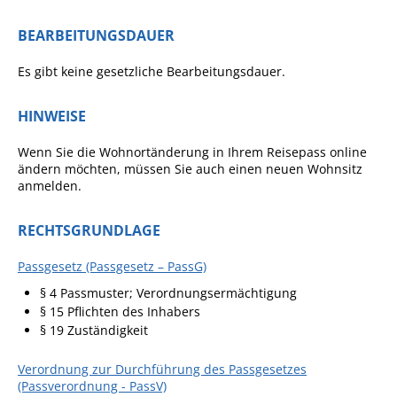
Pop-Up-Museum
BEARBEITUNGSDAUER
Kerngeschichten
Es gibt keine gesetzliche Bearbeitungsdauer.
RADKultur in
Gemmrigheim
HINWEISE
Angebote für Senioren
Wenn Sie die Wohnortänderung in Ihrem Reisepass online
Kinder und Jugendliche
ändern möchten, müssen Sie auch einen neuen Wohnsitz
anmelden.
Partnerschaft Trigono-
Orestiada
RECHTSGRUNDLAGE
Vereine + Kultur
Passgesetz (Passgesetz – PassG)
Kirchen
§ 4 Passmuster; Verordnungsermächtigung
Geschichte
§ 15 Pflichten des Inhabers
§ 19 Zuständigkeit
MEIN GEMMRIGHEIM
Verordnung zur Durchführung des Passgesetzes
(Passverordnung - PassV)