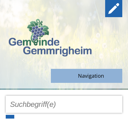
Navigation
GEMEINDE
Aktuell
Notfall/Notdienste/Krise
Hinweisgeberschutz