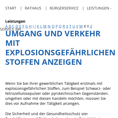
Freibadkarten
START
RATHAUS
BÜRGERSERVICE
LEISTUNGEN -
Gemeindeamtsblatt
Leistungen
Social Media
A
B
C
D
E
F
G
H
I
J
K
L
M
N
O
P
Q
R
S
T
U
V
W
X
Y
Z
SERVICE BW
UMGANG UND VERKEHR
Parkraumkonzept
MIT
Ladeinfrastruktur
EXPLOSIONSGEFÄHRLICHEN
Einrichtungen
STOFFEN ANZEIGEN
Kindertageseinrichtungen
Schulkindbetreuung
Grundschule
Wenn Sie bei Ihrer gewerblichen Tätigkeit erstmals mit
explosionsgefährlichen Stoffen, zum Beispiel Schwarz- oder
Mensa
Nitrozellulosepulver oder pyrotechnischen Gegenständen,
umgehen oder mit diesen handeln möchten, müssen Sie
Musikschule
dies vor Aufnahme der Tätigkeit anzeigen.
Gemeindebücherei
Die Sicherheit und der Gesundheitsschutz von
Jugendhaus