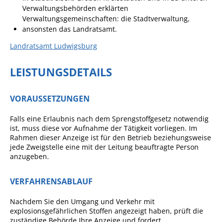
Formulare
Verwaltungsbehörden erklärten
Verwaltungsgemeinschaften: die Stadtverwaltung,
Wissenswertes/Service
ansonsten das Landratsamt.
Mängelmeldung online
Landratsamt Ludwigsburg
Winterdienst
LEISTUNGSDETAILS
Gutachterausschuss
Organspende
VORAUSSETZUNGEN
Gleichstellung
Falls eine Erlaubnis nach dem Sprengstoffgesetz notwendig
Selbstbestimmung
ist, muss diese vor Aufnahme der Tätigkeit vorliegen. Im
Rahmen dieser Anzeige ist für den Betrieb beziehungsweise
Fachstelle
jede Zweigstelle eine mit der Leitung beauftragte Person
Wohnungssicherung
anzugeben.
Aushang- und Schaukästen
VERFAHRENSABLAUF
Mitarbeitende im Rathaus
Nachdem Sie den Umgang und Verkehr mit
Öffentliche
explosionsgefährlichen Stoffen angezeigt haben, prüft die
Bekanntmachungen
zuständige Behörde Ihre Anzeige und fordert