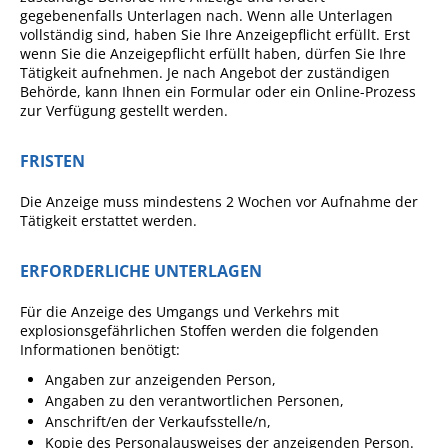
gegebenenfalls Unterlagen nach. Wenn alle Unterlagen
Ausschreibungen
vollständig sind, haben Sie Ihre Anzeigepflicht erfüllt. Erst
wenn Sie die Anzeigepflicht erfüllt haben, dürfen Sie Ihre
Bebauungspläne
Tätigkeit aufnehmen. Je nach Angebot der zuständigen
Behörde, kann Ihnen ein Formular oder ein Online-Prozess
Ortsrecht
zur Verfügung gestellt werden.
Gemeinderat
FRISTEN
Standesamtliche
Trauungen
Die Anzeige muss mindestens 2 Wochen vor Aufnahme der
Tätigkeit erstattet werden.
Karriere
Onlinezugangsgesetz
ERFORDERLICHE UNTERLAGEN
Für die Anzeige des Umgangs und Verkehrs mit
ERLEBEN
explosionsgefährlichen Stoffen werden die folgenden
Informationen benötigt:
Tourismus
Angaben zur anzeigenden Person,
Angaben zu den verantwortlichen Personen,
Steillagen/Weinberge
Anschrift/en der Verkaufsstelle/n,
Natur Umwelt Klima
Kopie des Personalausweises der anzeigenden Person.