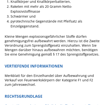
Projekt Summendes
Knallkörper und Knallkörperbatterien,
Gemmrigheim
Raketen mit mehr als 20 Gramm Netto-
Explosivstoffmasse
Markungsputzete
Schwärmer und
pyrotechnische Gegenstände mit Pfeifsatz als
Lesepaten gesucht!
Einzelgegenstand.
Gemmrigheimer
Lesewochen
Kleine Mengen explosionsgefährlicher Stoffe dürfen
genehmigungsfrei aufbewahrt werden. Hierzu ist die Zweite
Paten für Baum- und
Verordnung zum Sprengstoffgesetz einzuhalten. Wenn Sie
Pflanzbeete
Mengen darüber hinaus aufbewahren möchten, benötigen
Sie eine Genehmigung gemäß § 17 des Sprengstoffgesetzes.
Aktion „PFLÜCK MICH!“
VERTIEFENDE INFORMATIONEN
Boulebahn
Willkommensbesuche
Merkblatt für den Einzelhandel über Aufbewahrung und
Verkauf von Feuerwerkskörpern der Kategorie F1 und F2
Krabbelgruppe
zum Jahreswechsel.
Kinderkleidermarkt
RECHTSGRUNDLAGE
Gemmrigheimer
Dorfflohmarkt