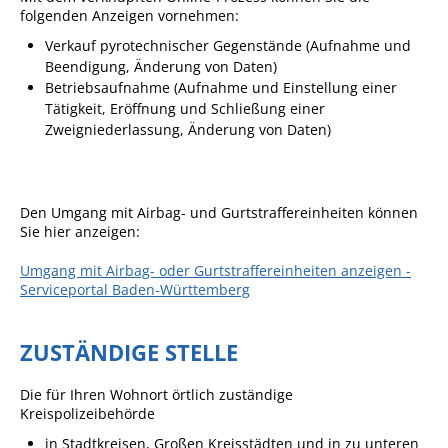
folgenden Anzeigen vornehmen:
Angebote für Geflüchtete
Verkauf pyrotechnischer Gegenstände (Aufnahme und
Wirtschaft + Handel
Beendigung, Änderung von Daten)
Betriebsaufnahme (Aufnahme und Einstellung einer
Tätigkeit, Eröffnung und Schließung einer
RATHAUS
Zweigniederlassung, Änderung von Daten)
Öffnungszeiten
Kontakt
Den Umgang mit Airbag- und Gurtstraffereinheiten können
Sie hier anzeigen:
Online-Bürgerportal
Umgang mit Airbag- oder Gurtstraffereinheiten anzeigen -
Bürgerservice
Serviceportal Baden-Württemberg
Behördenwegweiser
Lebenslagen
ZUSTÄNDIGE STELLE
Leistungen - Service BW
Die für Ihren Wohnort örtlich zuständige
Kreispolizeibehörde
Neubürgerinfos
in Stadtkreisen, Großen Kreisstädten und in zu unteren