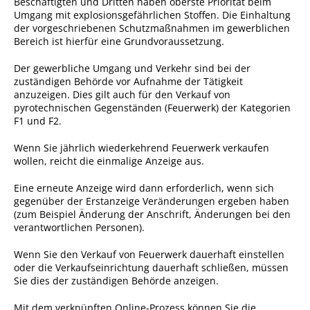
Beschäftigten und Dritten haben oberste Priorität beim
Umgang mit explosionsgefährlichen Stoffen. Die Einhaltung
Sportstätten
der vorgeschriebenen Schutzmaßnahmen im gewerblichen
Bereich ist hierfür eine Grundvoraussetzung.
Veranstaltungsgebäude
Der gewerbliche Umgang und Verkehr sind bei der
Freiwillige Feuerwehr
zuständigen Behörde vor Aufnahme der Tätigkeit
anzuzeigen. Dies gilt auch für den Verkauf von
Bauhof
pyrotechnischen Gegenständen (Feuerwerk) der Kategorien
F1 und F2.
Häckselplatz
Friedhof
Wenn Sie jährlich wiederkehrend Feuerwerk verkaufen
wollen, reicht die einmalige Anzeige aus.
Kläranlage
Eine erneute Anzeige wird dann erforderlich, wenn sich
Kommunale
gegenüber der Erstanzeige Veränderungen ergeben haben
Wärmeplanung
(zum Beispiel Änderung der Anschrift, Änderungen bei den
verantwortlichen Personen).
Netzmonitor der NetzeBW
Wenn Sie den Verkauf von Feuerwerk dauerhaft einstellen
Gemmrigheimer
oder die Verkaufseinrichtung dauerhaft schließen, müssen
Infokalender
Sie dies der zuständigen Behörde anzeigen.
Zahlen & Fakten
Mit dem verknüpften Online-Prozess können Sie die