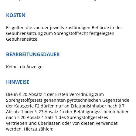
Pop-Up-Museum
Kerngeschichten
KOSTEN
RADKultur in
Es gelten die von der jeweils zuständigen Behörde in der
Gemmrigheim
Gebührensatzung zum Sprengstoffrecht festgelegten
Gebührensätze.
Angebote für Senioren
Kinder und Jugendliche
BEARBEITUNGSDAUER
Partnerschaft Trigono-
Keine, da Anzeige.
Orestiada
HINWEISE
Vereine + Kultur
Kirchen
Die in § 20 Absatz 4 der Ersten Verordnung zum
Sprengstoffgesetz genannten pyrotechnischen Gegenstände
Geschichte
der Kategorie F2 dürfen nur an Erlaubnisinhaber nach § 7
Absatz 1 oder § 27 Absatz 1 oder Befähigungsscheininhaber
nach § 20 Absatz 1 Satz 1 des Sprengstoffgesetzes
MEIN GEMMRIGHEIM
vertrieben und überlassen oder von diesen verwendet
werden. Hierzu zählen: