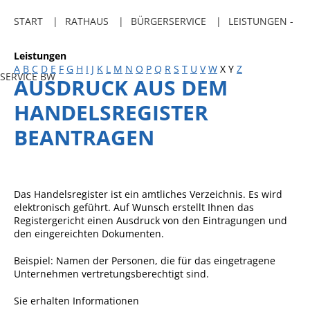
Freibadkarten
START
RATHAUS
BÜRGERSERVICE
LEISTUNGEN -
Gemeindeamtsblatt
Leistungen
Social Media
A
B
C
D
E
F
G
H
I
J
K
L
M
N
O
P
Q
R
S
T
U
V
W
X
Y
Z
SERVICE BW
AUSDRUCK AUS DEM
Parkraumkonzept
HANDELSREGISTER
Ladeinfrastruktur
BEANTRAGEN
Einrichtungen
Kindertageseinrichtungen
Schulkindbetreuung
Das Handelsregister ist ein amtliches Verzeichnis. Es wird
elektronisch geführt. Auf Wunsch erstellt Ihnen das
Grundschule
Registergericht einen Ausdruck von den Eintragungen und
den eingereichten Dokumenten.
Mensa
Beispiel: Namen der Personen, die für das eingetragene
Musikschule
Unternehmen vertretungsberechtigt sind.
Gemeindebücherei
Sie erhalten Informationen
Jugendhaus