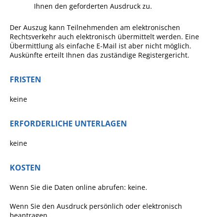
Formulare
Ihnen den geforderten Ausdruck zu.
Wissenswertes/Service
Der Auszug kann Teilnehmenden am elektronischen
Mängelmeldung online
Rechtsverkehr auch elektronisch übermittelt werden. Eine
Übermittlung als einfache E-Mail ist aber nicht möglich.
Winterdienst
Auskünfte erteilt Ihnen das zuständige Registergericht.
Gutachterausschuss
FRISTEN
Organspende
keine
Gleichstellung
Selbstbestimmung
ERFORDERLICHE UNTERLAGEN
Fachstelle
keine
Wohnungssicherung
Aushang- und Schaukästen
KOSTEN
Mitarbeitende im Rathaus
Wenn Sie die Daten online abrufen: keine.
Öffentliche
Wenn Sie den Ausdruck persönlich oder elektronisch
Bekanntmachungen
beantragen