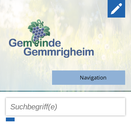
Navigation
GEMEINDE
Aktuell
Notfall/Notdienste/Krise
Hinweisgeberschutz