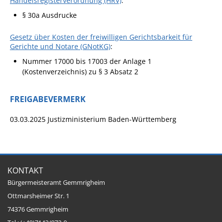
Handelsregisterverordnung (HRV)
:
Pop-Up-Museum
§ 30a Ausdrucke
Kerngeschichten
Gesetz über Kosten der freiwilligen Gerichtsbarkeit für
RADKultur in
Gerichte und Notare (GNotKG)
:
Gemmrigheim
Nummer 17000 bis 17003 der Anlage 1
Angebote für Senioren
(Kostenverzeichnis) zu § 3 Absatz 2
Kinder und Jugendliche
FREIGABEVERMERK
Partnerschaft Trigono-
Orestiada
03.03.2025 Justizministerium Baden-Württemberg
Vereine + Kultur
Kirchen
Geschichte
KONTAKT
Bürgermeisteramt Gemmrigheim
MEIN GEMMRIGHEIM
Ottmarsheimer Str. 1
74376 Gemmrigheim