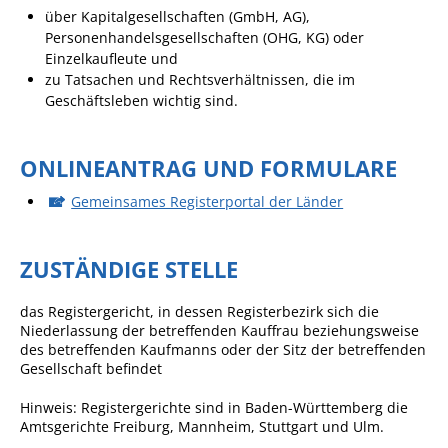
über Kapitalgesellschaften (GmbH, AG),
Sportstätten
Personenhandelsgesellschaften (OHG, KG) oder
Einzelkaufleute und
Veranstaltungsgebäude
zu Tatsachen und Rechtsverhältnissen, die im
Geschäftsleben wichtig sind.
Freiwillige Feuerwehr
Bauhof
ONLINEANTRAG UND FORMULARE
Häckselplatz
Gemeinsames Registerportal der Länder
Friedhof
Kläranlage
ZUSTÄNDIGE STELLE
Kommunale
Wärmeplanung
das Registergericht, in dessen Registerbezirk sich die
Niederlassung der betreffenden Kauffrau beziehungsweise
Netzmonitor der NetzeBW
des betreffenden Kaufmanns oder der Sitz der betreffenden
Gesellschaft befindet
Gemmrigheimer
Infokalender
Hinweis: Registergerichte sind in Baden-Württemberg die
Amtsgerichte Freiburg, Mannheim, Stuttgart und Ulm.
Zahlen & Fakten