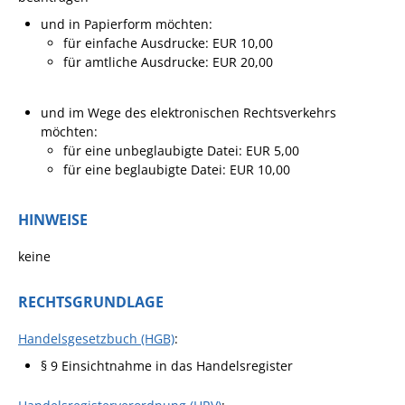
Ausschreibungen
und in Papierform möchten:
für einfache Ausdrucke: EUR 10,00
Bebauungspläne
für amtliche Ausdrucke: EUR 20,00
Ortsrecht
und im Wege des elektronischen Rechtsverkehrs
Gemeinderat
möchten:
Standesamtliche
für eine unbeglaubigte Datei: EUR 5,00
Trauungen
für eine beglaubigte Datei: EUR 10,00
Karriere
HINWEISE
Onlinezugangsgesetz
keine
ERLEBEN
RECHTSGRUNDLAGE
Tourismus
Handelsgesetzbuch (HGB)
:
Steillagen/Weinberge
§ 9 Einsichtnahme in das Handelsregister
Natur Umwelt Klima