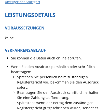
Amtsgericht Stuttgart
Angebote für Geflüchtete
LEISTUNGSDETAILS
Wirtschaft + Handel
RATHAUS
VORAUSSETZUNGEN
keine
Öffnungszeiten
Kontakt
VERFAHRENSABLAUF
Sie können die Daten auch online abrufen.
Online-Bürgerportal
Wenn Sie den Ausdruck persönlich oder schriftlich
Bürgerservice
beantragen:
Behördenwegweiser
Sprechen Sie persönlich beim zuständigen
Registergericht vor, bekommen Sie den Ausdruck
Lebenslagen
sofort.
Beantragen Sie den Ausdruck schriftlich, erhalten
Leistungen - Service BW
Sie eine Zahlungsaufforderung.
Neubürgerinfos
Spätestens wenn der Betrag dem zuständigen
Registergericht gutgeschrieben wurde, sendet es