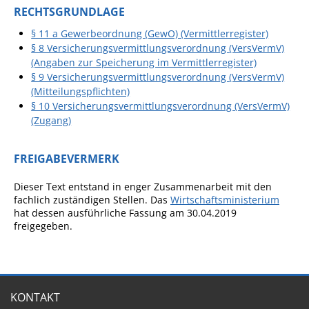
Projekt Summendes
RECHTSGRUNDLAGE
Gemmrigheim
§ 11 a Gewerbeordnung (GewO) (Vermittlerregister)
Markungsputzete
§ 8 Versicherungsvermittlungsverordnung (VersVermV)
(Angaben zur Speicherung im Vermittlerregister)
Lesepaten gesucht!
§ 9 Versicherungsvermittlungsverordnung (VersVermV)
Gemmrigheimer
(Mitteilungspflichten)
§ 10 Versicherungsvermittlungsverordnung (VersVermV)
Lesewochen
(Zugang)
Paten für Baum- und
Pflanzbeete
FREIGABEVERMERK
Aktion „PFLÜCK MICH!“
Dieser Text entstand in enger Zusammenarbeit mit den
Boulebahn
fachlich zuständigen Stellen. Das
Wirtschaftsministerium
hat dessen ausführliche Fassung am 30.04.2019
Willkommensbesuche
freigegeben.
Krabbelgruppe
Kinderkleidermarkt
Gemmrigheimer
KONTAKT
Dorfflohmarkt