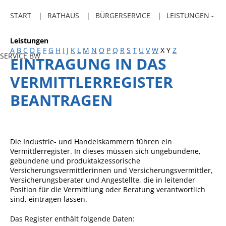
Freibadkarten
START
RATHAUS
BÜRGERSERVICE
LEISTUNGEN -
Gemeindeamtsblatt
Leistungen
Social Media
A
B
C
D
E
F
G
H
I
J
K
L
M
N
O
P
Q
R
S
T
U
V
W
X
Y
Z
SERVICE BW
EINTRAGUNG IN DAS
Parkraumkonzept
VERMITTLERREGISTER
Ladeinfrastruktur
BEANTRAGEN
Einrichtungen
Kindertageseinrichtungen
Schulkindbetreuung
Die Industrie- und Handelskammern führen ein
Vermittlerregister. In dieses müssen sich ungebundene,
Grundschule
gebundene und produktakzessorische
Versicherungsvermittlerinnen und Versicherungsvermittler,
Mensa
Versicherungsberater und Angestellte, die in leitender
Position für die Vermittlung oder Beratung verantwortlich
Musikschule
sind, eintragen lassen.
Gemeindebücherei
Das Register enthält folgende Daten:
Jugendhaus