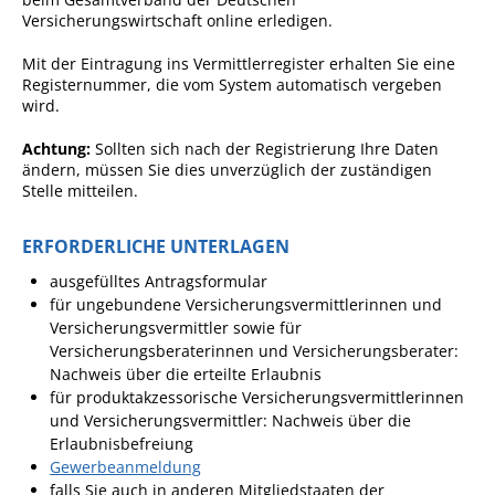
Ver
sicherungswirtschaft online erledigen.
Ausschreibungen
Mit der Eintragung ins Vermittlerregister erhalten Sie eine
Bebauungspläne
Registernummer, die vom System automatisch vergeben
Ortsrecht
wird.
Gemeinderat
Achtung:
Sollten sich nach der Registrierung Ihre Daten
ändern, müssen Sie dies unverzüglich der zu
ständigen
Standesamtliche
Stelle mitteilen.
Trauungen
ERFORDERLICHE UNTERLAGEN
Karriere
ausgefülltes Antragsformular
Onlinezugangsgesetz
für ungebundene Versicherungsvermittlerinnen und
Versicherungsvermittler sowie für
ERLEBEN
Versicherungsberaterinnen und Versicherungsberater:
Nachweis über die erteilte Erlaubnis
für produktakzessorische Versicherungsvermittlerinnen
Tourismus
und Versicherungsvermittler: Nachweis über die
Erlaubnisbefreiung
Steillagen/Weinberge
Gewerbeanmeldung
Natur Umwelt Klima
falls Sie auch in anderen Mitgliedstaaten der