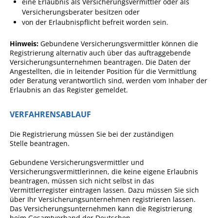
Formulare
eine Erlaubnis als Versicherungsvermittler oder als
Versicherungsberater besitzen oder
Wissenswertes/Service
von der Erlaubnispflicht befreit worden sein.
Mängelmeldung online
Hinweis:
Gebundene Versicherungsvermittler können die
Winterdienst
Registrierung alternativ auch über das auftraggebende
Versicherungsunternehmen beantragen. Die Daten der
Gutachterausschuss
Angestellten, die in leitender Position für die Vermittlung
oder Beratung verantwortlich sind, werden vom Inhaber der
Organspende
Erlaubnis an das Register gemeldet.
Gleichstellung
VERFAHRENSABLAUF
Selbstbestimmung
Die Registrierung müssen Sie bei der zuständigen
Fachstelle
Stelle beantragen.
Wohnungssicherung
Gebundene Versicherungsvermittler und
Aushang- und Schaukästen
Versicherungsvermittlerinnen, die keine eigene Erlaubnis
beantragen, müssen sich nicht selbst in das
Mitarbeitende im Rathaus
Vermittlerregister eintragen lassen. Dazu müssen Sie sich
über Ihr Versicherungsunternehmen registrieren lassen.
Öffentliche
Das Versicherungsunternehmen kann die Registrierung
Bekanntmachungen
beim Gesamtverband der Deutschen