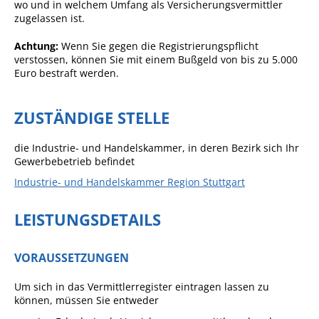
wo und in welchem Umfang als Versicherungsvermittler
Angebote für Geflüchtete
zugelassen ist.
Wirtschaft + Handel
Achtung:
Wenn Sie gegen die Registrierungspflicht
verstossen, können Sie mit einem Bußgeld von bis zu 5.000
Euro bestraft werden.
RATHAUS
ZUSTÄNDIGE STELLE
Öffnungszeiten
Kontakt
die Industrie- und Handelskammer, in deren Bezirk sich Ihr
Gewerbebetrieb befindet
Online-Bürgerportal
Industrie- und Handelskammer Region Stuttgart
Bürgerservice
LEISTUNGSDETAILS
Behördenwegweiser
Lebenslagen
VORAUSSETZUNGEN
Leistungen - Service BW
Um sich in das Vermittlerregister eintragen lassen zu
Neubürgerinfos
können, müssen Sie entweder