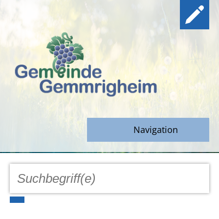
Navigation
GEMEINDE
Aktuell
Notfall/Notdienste/Krise
Hinweisgeberschutz