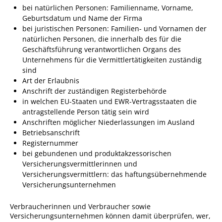
bei natürlichen Personen: Familienname, Vorname,
Sportstätten
Geburtsdatum und Name der Firma
bei juristischen Personen: Familien- und Vornamen der
Veranstaltungsgebäude
natürlichen Personen, die innerhalb des für die
Geschäftsführung verantwortlichen Organs des
Freiwillige Feuerwehr
Unternehmens für die Ver
mittlertätigkeiten zuständig
Bauhof
sind
Art der Erlaubnis
Häckselplatz
Anschrift der zuständigen Registerbehörde
in welchen EU-Staaten und EWR-Vertragsstaaten die
Friedhof
antragstellende Person tätig sein wird
Kläranlage
Anschriften möglicher Niederlassungen im Ausland
Betriebsa
nschrift
Kommunale
Registernummer
Wärmeplanung
bei gebundenen und produktakzessorischen
Versicherungsvermittlerinnen und
Netzmonitor der NetzeBW
Versicherungsvermittlern: das haftungsübernehmende
Versicherungsunternehmen
Gemmrigheimer
Infokalender
Verbraucherinnen und Verbraucher sowie
Zahlen & Fakten
Versicherungsunternehmen können dam
it überprüfen, wer,