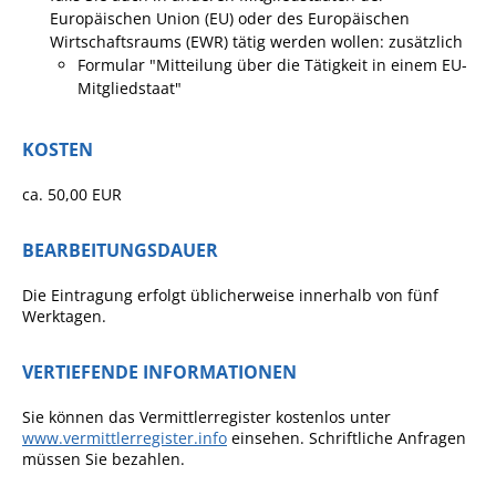
Europäischen Union (EU) oder des Europäischen
Pop-Up-Museum
Wirtschaftsraums (EWR) tätig werden wollen: zusätzlich
Kerngeschichten
Formular "Mitteilung über die Tätigkeit in einem EU-
Mitgliedstaat"
RADKultur in
Gemmrigheim
KOSTEN
Angebote für Senioren
ca. 50,00 EUR
Kinder und Jugendliche
Partnerschaft Trigono-
BEARBEITUNGSDAUER
Orestiada
Die Eintragung erfolgt üblicherweise innerhalb von fünf
Vereine + Kultur
Werktagen.
Kirchen
VERTIEFENDE INFORMATIONEN
Geschichte
Sie können das Vermittlerregister kostenlos unter
www.vermittlerregister.info
einsehen. Schriftliche Anfragen
MEIN GEMMRIGHEIM
müssen Sie bezahlen.