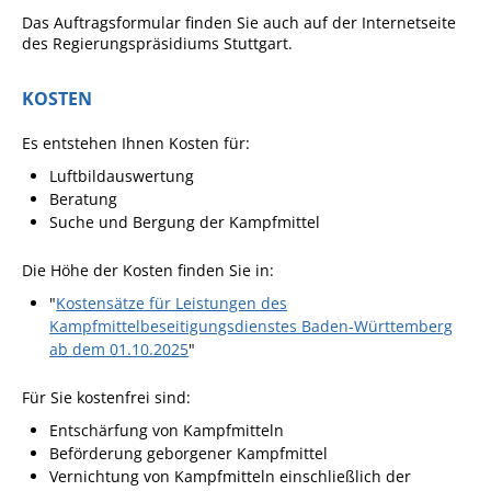
Das Auftragsformular finden Sie auch auf der Internetseite
Pop-Up-Museum
des Regierungspräsidiums Stuttgart.
Kerngeschichten
RADKultur in
KOSTEN
Gemmrigheim
Es entstehen Ihnen Kosten für:
Angebote für Senioren
Luftbildauswertung
Kinder und Jugendliche
Beratung
Suche und Bergung der Kampfmittel
Partnerschaft Trigono-
Orestiada
Die Höhe der Kosten finden Sie in:
Vereine + Kultur
"
Kostensätze für Leistungen des
Kampfmittelbeseitigungsdienstes Baden-Württemberg
Kirchen
ab dem 01.10.2025
"
Geschichte
Für Sie kostenfrei sind:
Entschärfung von Kampfmitteln
MEIN GEMMRIGHEIM
Beförderung geborgener Kampfmittel
Vernichtung von Kampfmitteln einschließlich der