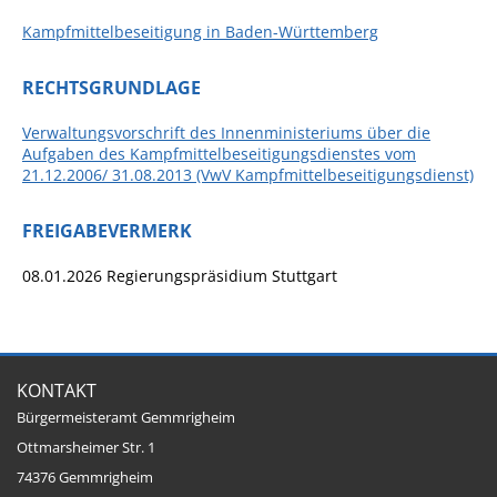
Kampfmittelbeseitigung in Baden-Württemberg
Fan-Shop
RECHTSGRUNDLAGE
Verwaltungsvorschrift des Innenministeriums über die
Aufgaben des Kampfmittelbeseitigungsdienstes vom
21.12.2006/ 31.08.2013 (VwV Kampfmittelbeseitigungsdienst)
FREIGABEVERMERK
08.01.2026 Regierungspräsidium Stuttgart
KONTAKT
Bürgermeisteramt Gemmrigheim
Ottmarsheimer Str. 1
74376 Gemmrigheim