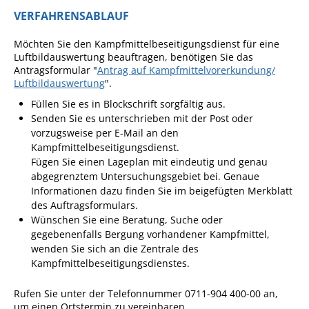
Formulare
VERFAHRENSABLAUF
Wissenswertes/Service
Möchten Sie den Kampfmittelbeseitigungsdienst für eine
Mängelmeldung online
Luftbildauswertung beauftragen, benötigen Sie das
Antragsformular "
Antrag auf Kampfmittelvorerkundung/
Winterdienst
Luftbildauswertung
".
Gutachterausschuss
Füllen Sie es in Blockschrift sorgfältig aus.
Senden Sie es unterschrieben mit der Post oder
Organspende
vorzugsweise per E-Mail an den
Gleichstellung
Kampfmittelbeseitigungsdienst
.
Fügen Sie einen Lageplan mit eindeutig und genau
Selbstbestimmung
abgegrenztem Untersuchungsgebiet bei. Genaue
Informationen dazu finden Sie im beigefügten Merkblatt
Fachstelle
des Auftragsformulars.
Wohnungssicherung
Wünschen Sie eine Beratung, Suche oder
gegebenenfalls Bergung vorhandener Kampfmittel,
Aushang- und Schaukästen
wenden Sie sich an die Zentrale des
Mitarbeitende im Rathaus
Kampfmittelbeseitigungsdienstes.
Öffentliche
Rufen Sie unter der Telefonnummer 0711-904 400-00 an,
Bekanntmachungen
um einen Ortstermin zu vereinbaren.