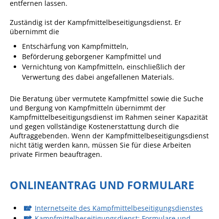
entfernen lassen.
Sportstätten
Zuständig ist der Kampfmittelbeseitigungsdienst. Er
übernimmt die
Veranstaltungsgebäude
Entschärfung von Kampfmitteln,
Freiwillige Feuerwehr
Beförderung geborgener Kampfmittel und
Vernichtung von Kampfmitteln, einschließlich der
Bauhof
Verwertung des dabei angefallenen Materials.
Häckselplatz
Die Beratung über vermutete Kampfmittel sowie die Suche
Friedhof
und Bergung von Kampfmitteln übernimmt der
Kampfmittelbeseitigungsdienst
im Rahmen seiner Kapazität
Kläranlage
und gegen vollständige Kostenerstattung durch die
Auftraggebenden. Wenn der
Kampfmittelbeseitigungsdienst
Kommunale
nicht tätig werden kann, müssen Sie für diese Arbeiten
Wärmeplanung
private Firmen beauftragen.
Netzmonitor der NetzeBW
ONLINEANTRAG UND FORMULARE
Gemmrigheimer
Infokalender
Internetseite des Kampfmittelbeseitigungsdienstes
Zahlen & Fakten
Kampfmittelbeseitigungsdienst: Formulare und