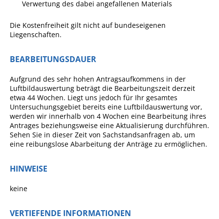
Projekt Summendes
Verwertung des dabei angefallenen Materials
Gemmrigheim
Die Kostenfreiheit gilt nicht auf bundeseigenen
Markungsputzete
Liegenschaften.
Lesepaten gesucht!
BEARBEITUNGSDAUER
Gemmrigheimer
Lesewochen
Aufgrund des sehr hohen Antragsaufkommens in der
Luftbildauswertung beträgt die Bearbeitungszeit derzeit
Paten für Baum- und
etwa 44 Wochen. Liegt uns jedoch für Ihr gesamtes
Pflanzbeete
Untersuchungsgebiet bereits eine Luftbildauswertung vor,
werden wir innerhalb von 4 Wochen eine Bearbeitung ihres
Aktion „PFLÜCK MICH!“
Antrages beziehungsweise eine Aktualisierung durchführen.
Sehen Sie in dieser Zeit von Sachstandsanfragen ab, um
Boulebahn
eine reibungslose Abarbeitung der Anträge zu ermöglichen.
Willkommensbesuche
HINWEISE
Krabbelgruppe
keine
Kinderkleidermarkt
Gemmrigheimer
VERTIEFENDE INFORMATIONEN
Dorfflohmarkt