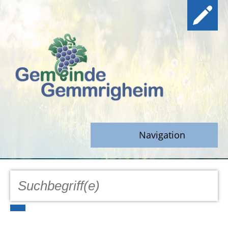
Navigation
GEMEINDE
Aktuell
Notfall/Notdienste/Krise
Hinweisgeberschutz