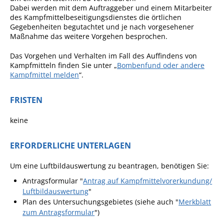
Dabei werden mit dem Auftraggeber und einem Mitarbeiter
Ausschreibungen
des Kampfmittelbeseitigungsdienstes die örtlichen
Gegebenheiten begutachtet und je nach vorgesehener
Bebauungspläne
Maßnahme das weitere Vorgehen besprochen.
Ortsrecht
Das Vorgehen und Verhalten im Fall des Auffindens von
Gemeinderat
Kampfmitteln finden Sie unter „
Bombenfund oder andere
Kampfmittel melden
“.
Standesamtliche
Trauungen
FRISTEN
Karriere
keine
Onlinezugangsgesetz
ERFORDERLICHE UNTERLAGEN
ERLEBEN
Um eine Luftbildauswertung zu beantragen, benötigen Sie:
Antragsformular "
Antrag auf Kampfmittelvorerkundung/
Tourismus
Luftbildauswertung
"
Steillagen/Weinberge
Plan des Untersuchungsgebietes (siehe auch "
Merkblatt
zum Antragsformular
")
Natur Umwelt Klima