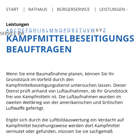
Freibadkarten
START
RATHAUS
BÜRGERSERVICE
LEISTUNGEN -
Gemeindeamtsblatt
Leistungen
Social Media
A
B
C
D
E
F
G
H
I
J
K
L
M
N
O
P
Q
R
S
T
U
V
W
X
Y
Z
SERVICE BW
KAMPFMITTELBESEITIGUNGS
Parkraumkonzept
BEAUFTRAGEN
Ladeinfrastruktur
Einrichtungen
Kindertageseinrichtungen
Wenn Sie eine Baumaßnahme planen, können Sie Ihr
Grundstück im Vorfeld durch den
Schulkindbetreuung
Kampfmittelbeseitigungsdienst untersuchen lassen. Dieser
Dienst prüft anhand von Luftaufnahmen, ob Ihr Grundstück
Grundschule
frei von Kampfmitteln ist. Die Luftaufnahmen wurden im
zweiten Weltkrieg
von der amerikanischen und britischen
Mensa
Luftwaffe gefertigt.
Musikschule
Ergibt sich durch die Luftbildauswertung ein Verdacht auf
Gemeindebücherei
Kampfmittel beziehungsweise werden dort Kampfmittel
vermutet oder gefunden, müssen Sie sie sachgemäß
Jugendhaus