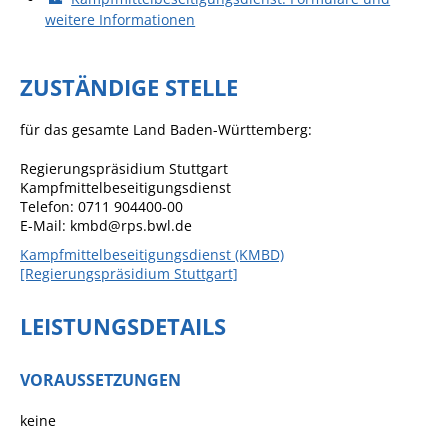
weitere Informationen
Angebote für Geflüchtete
Wirtschaft + Handel
ZUSTÄNDIGE STELLE
RATHAUS
für das gesamte Land Baden-Württemberg:
Öffnungszeiten
Regierungspräsidium Stuttgart
Kampfmittelbeseitigungsdienst
Kontakt
Telefon: 0711 904400-00
E-Mail: kmbd@rps.bwl.de
Online-Bürgerportal
Kampfmittelbeseitigungsdienst (KMBD)
[Regierungspräsidium Stuttgart]
Bürgerservice
Behördenwegweiser
LEISTUNGSDETAILS
Lebenslagen
VORAUSSETZUNGEN
Leistungen - Service BW
Neubürgerinfos
keine