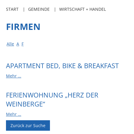
Freibadkarten
START
GEMEINDE
WIRTSCHAFT + HANDEL
Gemeindeamtsblatt
FIRMEN
Social Media
Parkraumkonzept
Alle
A
F
Ladeinfrastruktur
Einrichtungen
APARTMENT BED, BIKE & BREAKFAST
Kindertageseinrichtungen
Mehr …
Schulkindbetreuung
Grundschule
FERIENWOHNUNG „HERZ DER
WEINBERGE“
Mensa
Musikschule
Mehr …
Gemeindebücherei
Zurück zur Suche
Jugendhaus