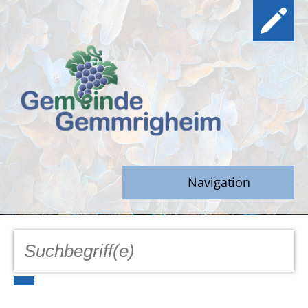
Navigation
GEMEINDE
Aktuell
Notfall/Notdienste/Krise
Hinweisgeberschutz