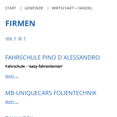
Freibadkarten
START
GEMEINDE
WIRTSCHAFT + HANDEL
Gemeindeamtsblatt
FIRMEN
Social Media
Parkraumkonzept
Alle
F
M
T
Ladeinfrastruktur
Einrichtungen
FAHRSCHULE PINO D´ALESSANDRO
Kindertageseinrichtungen
Fahrschule - 'easy-fahrenlernen'
Schulkindbetreuung
Mehr …
Grundschule
Mensa
MB-UNIQUECARS FOLIENTECHNIK
Musikschule
Mehr …
Gemeindebücherei
Jugendhaus