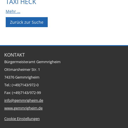
TAXI HECK
Sportstätten
Mehr …
Veranstaltungsgebäude
Zurück zur Suche
Freiwillige Feuerwehr
Bauhof
Häckselplatz
KONTAKT
Friedhof
Bürgermeisteramt Gemmrigheim
Ottmarsheimer Str. 1
Kläranlage
74376 Gemmrigheim
Kommunale
Tel.: (+49)7143/972-0
Wärmeplanung
Fax: (+49)7143/972-99
Netzmonitor der NetzeBW
info@gemmrigheim.de
Gemmrigheimer
www.gemmrigheim.de
Infokalender
Cookie Einstellungen
Zahlen & Fakten