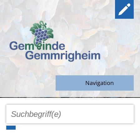
Navigation
GEMEINDE
Aktuell
Notfall/Notdienste/Krise
Hinweisgeberschutz