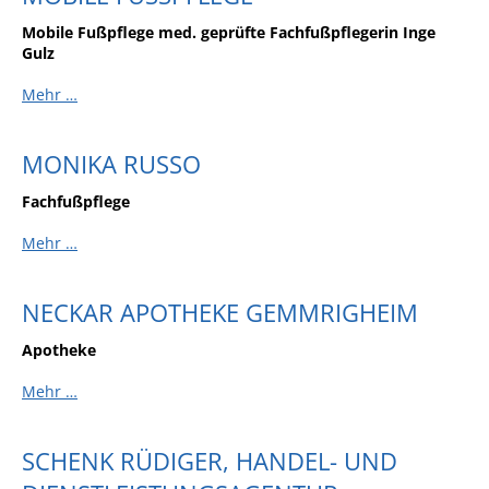
Angebote für Geflüchtete
Mobile Fußpflege med. geprüfte Fachfußpflegerin Inge
Gulz
Wirtschaft + Handel
Mehr …
RATHAUS
MONIKA RUSSO
Öffnungszeiten
Fachfußpflege
Kontakt
Mehr …
Online-Bürgerportal
Bürgerservice
NECKAR APOTHEKE GEMMRIGHEIM
Behördenwegweiser
Apotheke
Lebenslagen
Mehr …
Leistungen - Service BW
Neubürgerinfos
SCHENK RÜDIGER, HANDEL- UND