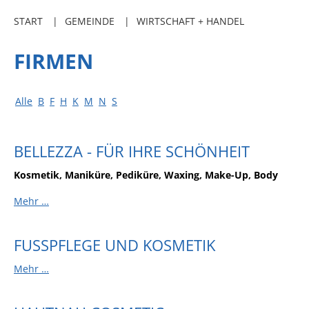
Freibadkarten
START
GEMEINDE
WIRTSCHAFT + HANDEL
Gemeindeamtsblatt
FIRMEN
Social Media
Parkraumkonzept
Alle
B
F
H
K
M
N
S
Ladeinfrastruktur
Einrichtungen
BELLEZZA - FÜR IHRE SCHÖNHEIT
Kindertageseinrichtungen
Kosmetik, Maniküre, Pediküre, Waxing, Make-Up, Body
Schulkindbetreuung
Mehr …
Grundschule
Mensa
FUSSPFLEGE UND KOSMETIK
Musikschule
Mehr …
Gemeindebücherei
Jugendhaus