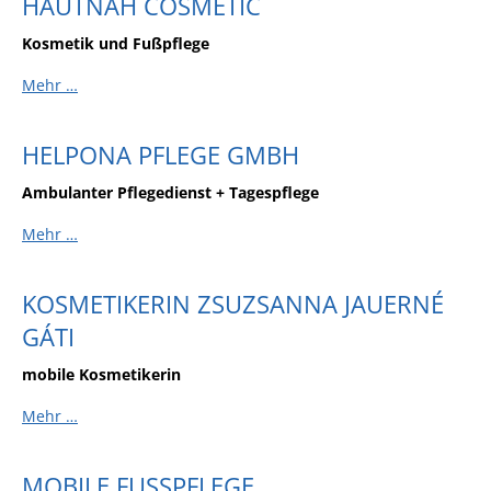
HAUTNAH COSMETIC
Sportstätten
Kosmetik und Fußpflege
Veranstaltungsgebäude
Mehr …
Freiwillige Feuerwehr
HELPONA PFLEGE GMBH
Bauhof
Häckselplatz
Ambulanter Pflegedienst + Tagespflege
Friedhof
Mehr …
Kläranlage
KOSMETIKERIN ZSUZSANNA JAUERNÉ
Kommunale
GÁTI
Wärmeplanung
Netzmonitor der NetzeBW
mobile Kosmetikerin
Gemmrigheimer
Mehr …
Infokalender
Zahlen & Fakten
MOBILE FUSSPFLEGE