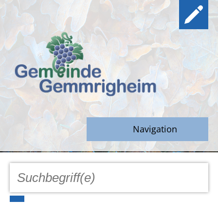
Navigation
GEMEINDE
Aktuell
Notfall/Notdienste/Krise
Hinweisgeberschutz