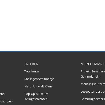
ERLEBEN
MEIN GEMMRI
Tourismus
Projekt Summen
Gemmrigheim
Steillagen/Weinberge
Markungsputzet
Natur Umwelt Klima
Lesepaten gesuch
aus
Pop-Up-Museum
Kerngeschichten
Gemmrigheimer 
achungen