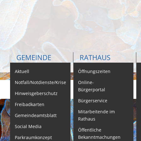
GEMEINDE
RATHAUS
Aktuell
Öffnungszeiten
K
Notfall/Notdienste/Krise
Online-
Bürgerportal
Hinweisgeberschutz
Bürgerservice
B
Freibadkarten
Mitarbeitende im
L
Gemeindeamtsblatt
Rathaus
L
Social Media
Öffentliche
S
Bekanntmachungen
Parkraumkonzept
N