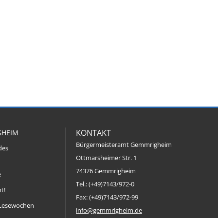
KONTAKT
GHEIM
Bürgermeisteramt Gemmrigheim
des
Ottmarsheimer Str. 1
74376 Gemmrigheim
e
Tel.: (+49)7143/972-0
t!
Fax: (+49)7143/972-99
Lesewochen
info@gemmrigheim.de