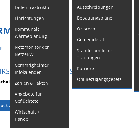
Ausschreibungen
Ladeinfrastruktur
F
Bebauungspläne
Einrichtungen
Kindertageseinrichtungen
W
IRMEN
Ortsrecht
Kommunale
Schulkindbetreuung
M
Wärmeplanung
Gemeinderat
o
Grundschule
Netzmonitor der
F
Standesamtliche
W
Mensa
NetzeBW
Trauungen
G
Musikschule
Gemmrigheimer
Karriere
HRSCHULE PINO D´ALESSANDRO
Infokalender
O
Gemeindebücherei
Onlinezugangsgesetz
chule - 'easy-fahrenlernen'
Zahlen & Fakten
G
Jugendhaus
 …
Angebote für
S
Sportstätten
Geflüchtete
F
Veranstaltungsgebäude
rück zur Suche
Wirtschaft +
W
Freiwillige
Handel
A
Feuerwehr
S
Bauhof