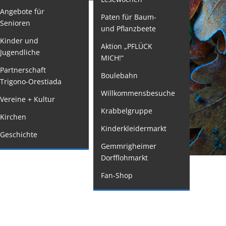
Angebote für
Paten für Baum-
ormulare
Senioren
und Pflanzbeete
issenswertes/Service
Kinder und
Aktion „PFLÜCK
Jugendliche
ängelmeldung
MICH!“
nline
Partnerschaft
Boulebahn
Trigono-Orestiada
interdienst
Willkommensbesuche
Vereine + Kultur
utachterausschuss
Krabbelgruppe
Kirchen
rganspende
Kinderkleidermarkt
Geschichte
leichstellung
Gemmrigheimer
elbstbestimmung
Dorfflohmarkt
achstelle
Fan-Shop
ohnungssicherung
ushang- und
chaukästen