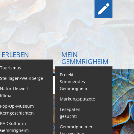
ERLEBEN
MEIN
GEMMRIGHEIM
ontakt
Tourismus
Projekt
Steillagen/Weinberge
Summendes
Gemmrigheim
Natur Umwelt
ehördenwegweiser
Klima
Markungsputzete
ebenslagen
Pop-Up-Museum
Lesepaten
Kerngeschichten
gesucht!
eistungen -
ervice BW
RADKultur in
Gemmrigheimer
Gemmrigheim
Lesewochen
eubürgerinfos