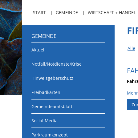
START
GEMEINDE
WIRTSCHAFT + HANDEL
F
GEMEINDE
Alle
Aktuell
Notfall/Notdienste/Krise
FA
Hinweisgeberschutz
Fahrs
Freibadkarten
Mehr
Zu
Gemeindeamtsblatt
Social Media
Parkraumkonzept