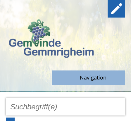
Navigation
GEMEINDE
Aktuell
Notfall/Notdienste/Krise
Hinweisgeberschutz