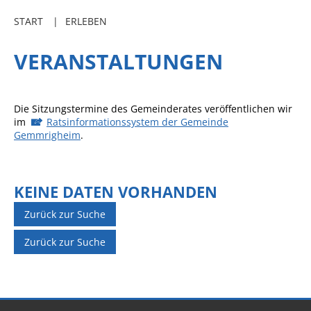
Freibadkarten
START
ERLEBEN
Gemeindeamtsblatt
VERANSTALTUNGEN
Social Media
Parkraumkonzept
Die Sitzungstermine des Gemeinderates veröffentlichen wir
Ladeinfrastruktur
im
Ratsinformationssystem der Gemeinde
Gemmrigheim
.
Einrichtungen
Kindertageseinrichtungen
KEINE DATEN VORHANDEN
Schulkindbetreuung
Grundschule
Zurück zur Suche
Mensa
Zurück zur Suche
Musikschule
Gemeindebücherei
Jugendhaus