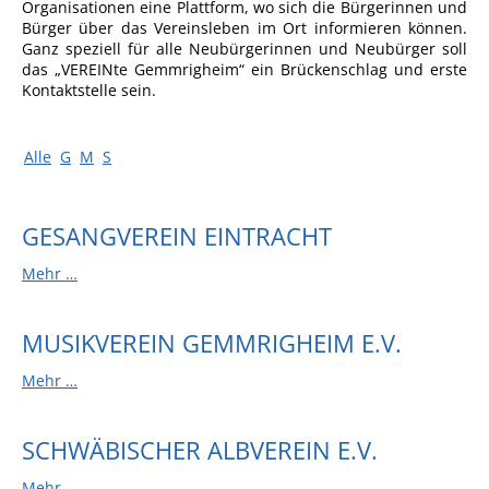
Organisationen eine Plattform, wo sich die Bürgerinnen und
Ausschreibungen
Bürger über das Vereinsleben im Ort informieren können.
Ganz speziell für alle Neubürgerinnen und Neubürger soll
Bebauungspläne
das „VEREINte Gemmrigheim“ ein Brückenschlag und erste
Kontaktstelle sein.
Ortsrecht
Gemeinderat
Alle
G
M
S
Standesamtliche
Trauungen
GESANGVEREIN EINTRACHT
Karriere
Mehr …
Onlinezugangsgesetz
MUSIKVEREIN GEMMRIGHEIM E.V.
ERLEBEN
Mehr …
Tourismus
Steillagen/Weinberge
SCHWÄBISCHER ALBVEREIN E.V.
Natur Umwelt Klima
Mehr …