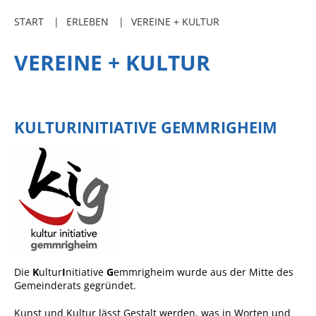
Freibadkarten
START
ERLEBEN
VEREINE + KULTUR
Gemeindeamtsblatt
VEREINE + KULTUR
Social Media
Parkraumkonzept
Ladeinfrastruktur
KULTURINITIATIVE GEMMRIGHEIM
Einrichtungen
Kindertageseinrichtungen
Schulkindbetreuung
Grundschule
Mensa
Musikschule
Die
K
ultur
I
nitiative
G
emmrigheim wurde aus der Mitte des
Gemeinderats gegründet.
Gemeindebücherei
Kunst und Kultur lässt Gestalt werden, was in Worten und
Jugendhaus