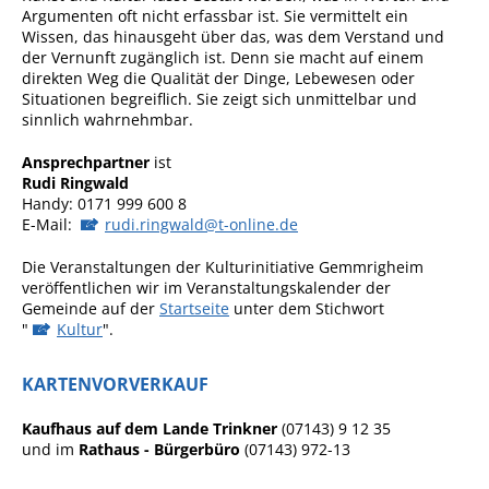
Argumenten oft nicht erfassbar ist. Sie vermittelt ein
Wissen, das hinausgeht über das, was dem Verstand und
Sportstätten
der Vernunft zugänglich ist. Denn sie macht auf einem
Veranstaltungsgebäude
direkten Weg die Qualität der Dinge, Lebewesen oder
Situationen begreiflich. Sie zeigt sich unmittelbar und
Freiwillige Feuerwehr
sinnlich wahrnehmbar.
Bauhof
Ansprechpartner
ist
Rudi Ringwald
Häckselplatz
Handy: 0171 999 600 8
E-Mail:
rudi.ringwald@t-online.de
Friedhof
Die Veranstaltungen der Kulturinitiative Gemmrigheim
Kläranlage
veröffentlichen wir im Veranstaltungskalender der
Gemeinde auf der
Startseite
unter dem Stichwort
Kommunale
"
Kultur
".
Wärmeplanung
Netzmonitor der NetzeBW
KARTENVORVERKAUF
Gemmrigheimer
Kaufhaus auf dem Lande Trinkner
(07143) 9 12 35
Infokalender
und im
Rathaus - Bürgerbüro
(07143) 972-13
Zahlen & Fakten