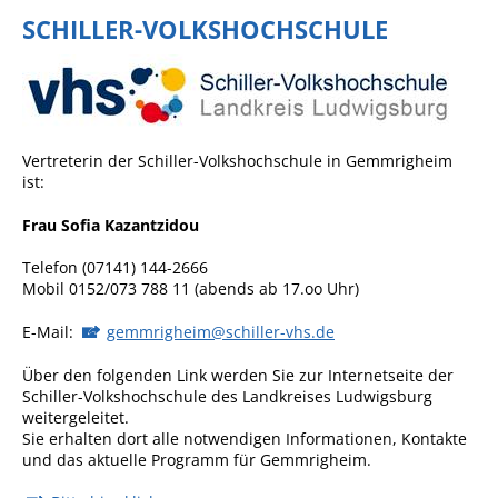
SCHILLER-VOLKSHOCHSCHULE
Angebote für Geflüchtete
Wirtschaft + Handel
RATHAUS
Vertreterin der Schiller-Volkshochschule in Gemmrigheim
ist:
Öffnungszeiten
Frau Sofia Kazantzidou
Kontakt
Telefon (07141) 144-2666
Online-Bürgerportal
Mobil 0152/073 788 11 (abends ab 17.oo Uhr)
Bürgerservice
E-Mail:
gemmrigheim@schiller-vhs.de
Behördenwegweiser
Über den folgenden Link werden Sie zur Internetseite der
Lebenslagen
Schiller-Volkshochschule des Landkreises Ludwigsburg
weitergeleitet.
Leistungen - Service BW
Sie erhalten dort alle notwendigen Informationen, Kontakte
und das aktuelle Programm für Gemmrigheim.
Neubürgerinfos