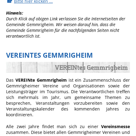
Formulare
Bitte hier klicken ...
Wissenswertes/Service
Hinweis:
Durch Klick auf obigen Link verlassen Sie die Internetseiten der
Mängelmeldung online
Gemeinde Gemmrigheim. Wir weisen darauf hin, dass die
Gemeinde Gemmrigheim für die nachfolgenden Seiten nicht
Winterdienst
verantwortlich ist.
Gutachterausschuss
VEREINTES GEMMRIGHEIM
Organspende
Gleichstellung
Selbstbestimmung
Das
VEREINte Gemmrigheim
ist ein Zusammenschluss der
Fachstelle
Gemmrigheimer Vereine und Organisationen sowie der
Leistungsträger im Tourismus. Die Verantwortlichen treffen
Wohnungssicherung
sich mehrmals im Jahr, um gemeinsame Themen zu
besprechen, Veranstaltungen vorzubereiten sowie den
Aushang- und Schaukästen
Veranstaltungskalender des kommenden Jahres zu
koordinieren.
Mitarbeitende im Rathaus
Öffentliche
Alle zwei Jahre findet man sich zu einer
Vereinsmesse
zusammen. Diese bietet allen Gemmrigheimer Vereinen und
Bekanntmachungen