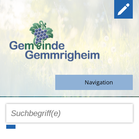
Navigation
GEMEINDE
Aktuell
Notfall/Notdienste/Krise
Hinweisgeberschutz