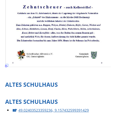
ALTES SCHULHAUS
ALTES SCHULHAUS
49.02403523359236, 9.157432599391429