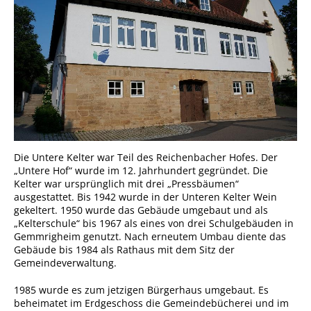
Projekt Summendes
Gemmrigheim
Markungsputzete
Lesepaten gesucht!
Gemmrigheimer
Lesewochen
Paten für Baum- und
Pflanzbeete
Die Untere Kelter war Teil des Reichenbacher Hofes. Der
„Untere Hof“ wurde im 12. Jahrhundert gegründet. Die
Aktion „PFLÜCK MICH!“
Kelter war ursprünglich mit drei „Pressbäumen“
Boulebahn
ausgestattet. Bis 1942 wurde in der Unteren Kelter Wein
gekeltert. 1950 wurde das Gebäude umgebaut und als
Willkommensbesuche
„Kelterschule“ bis 1967 als eines von drei Schulgebäuden in
Gemmrigheim genutzt. Nach erneutem Umbau diente das
Krabbelgruppe
Gebäude bis 1984 als Rathaus mit dem Sitz der
Gemeindeverwaltung.
Kinderkleidermarkt
1985 wurde es zum jetzigen Bürgerhaus umgebaut. Es
Gemmrigheimer
beheimatet im Erdgeschoss die Gemeindebücherei und im
Dorfflohmarkt