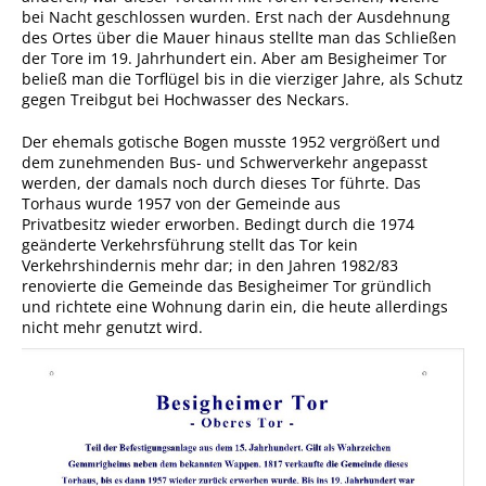
bei Nacht geschlossen wurden. Erst nach der Ausdehnung
Ausschreibungen
des Ortes über die Mauer hinaus stellte man das Schließen
der Tore im 19. Jahrhundert ein. Aber am Besigheimer Tor
Bebauungspläne
beließ man die Torflügel bis in die vierziger Jahre, als Schutz
gegen Treibgut bei Hochwasser des Neckars.
Ortsrecht
Gemeinderat
Der ehemals gotische Bogen musste 1952 vergrößert und
dem zunehmenden Bus- und Schwerverkehr angepasst
Standesamtliche
werden, der damals noch durch dieses Tor führte. Das
Trauungen
Torhaus wurde 1957 von der Gemeinde aus
Privatbesitz wieder erworben. Bedingt durch die 1974
Karriere
geänderte Verkehrsführung stellt das Tor kein
Verkehrshindernis mehr dar; in den Jahren 1982/83
Onlinezugangsgesetz
renovierte die Gemeinde das Besigheimer Tor gründlich
und richtete eine Wohnung darin ein, die heute allerdings
nicht mehr genutzt wird.
ERLEBEN
Tourismus
Steillagen/Weinberge
Natur Umwelt Klima