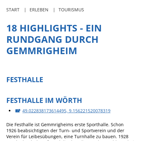
Freibadkarten
START
ERLEBEN
TOURISMUS
Gemeindeamtsblatt
18 HIGHLIGHTS - EIN
Social Media
RUNDGANG DURCH
Parkraumkonzept
GEMMRIGHEIM
Ladeinfrastruktur
Einrichtungen
Kindertageseinrichtungen
FESTHALLE
Schulkindbetreuung
Grundschule
FESTHALLE IM WÖRTH
Mensa
49.022838173614495, 9.156221520078319
Musikschule
Die Festhalle ist Gemmrigheims erste Sporthalle. Schon
Gemeindebücherei
1926 beabsichtigten der Turn- und Sportverein und der
Verein für Leibesübungen, eine Turnhalle zu bauen. 1928
Jugendhaus