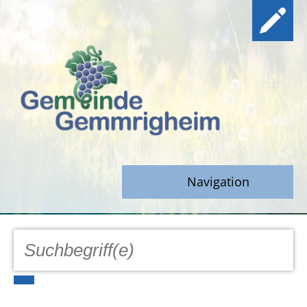
Navigation
GEMEINDE
Aktuell
Notfall/Notdienste/Krise
Hinweisgeberschutz