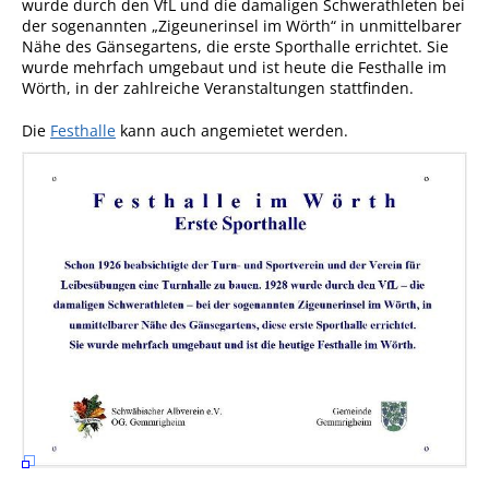
wurde durch den VfL und die damaligen Schwerathleten bei
der sogenannten „Zigeunerinsel im Wörth“ in unmittelbarer
Sportstätten
Nähe des Gänsegartens, die erste Sporthalle errichtet. Sie
wurde mehrfach umgebaut und ist heute die Festhalle im
Veranstaltungsgebäude
Wörth, in der zahlreiche Veranstaltungen stattfinden.
Freiwillige Feuerwehr
Die
Festhalle
kann auch angemietet werden.
Bauhof
Häckselplatz
Friedhof
Kläranlage
Kommunale
Wärmeplanung
Netzmonitor der NetzeBW
Gemmrigheimer
Infokalender
Zahlen & Fakten