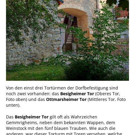
Formulare
Wissenswertes/Service
Mängelmeldung online
Winterdienst
Gutachterausschuss
Organspende
Gleichstellung
Selbstbestimmung
Fachstelle
Von den einst drei Tortürmen der Dorfbefestigung sind
Wohnungssicherung
noch zwei vorhanden: das
Besigheimer Tor
(Oberes Tor,
Foto oben) und das
Ottmarsheimer Tor
(Mittleres Tor, Foto
Aushang- und Schaukästen
unten).
Mitarbeitende im Rathaus
Das
Besigheimer Tor
gilt oft als Wahrzeichen
Gemmrigheims, neben dem bekannten Wappen, dem
Öffentliche
Weinstock mit den fünf blauen Trauben. Wie auch die
Bekanntmachungen
anderen, war dieser Torturm mit Toren versehen, welche