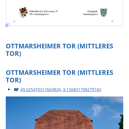
OTTMARSHEIMER TOR (MITTLERES
TOR)
OTTMARSHEIMER TOR (MITTLERES
TOR)
49.025470317663824, 9.156831798279743