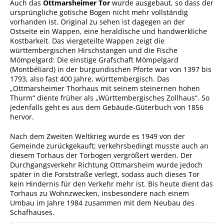
Auch das
Ottmarsheimer Tor
wurde ausgebaut, so dass der
ursprüngliche gotische Bogen nicht mehr vollständig
vorhanden ist. Original zu sehen ist dagegen an der
Ostseite ein Wappen, eine heraldische und handwerkliche
Kostbarkeit. Das viergeteilte Wappen zeigt die
württembergischen Hirschstangen und die Fische
Mömpelgard: Die einstige Grafschaft Mömpelgard
(Montbéliard) in der burgundischen Pforte war von 1397 bis
1793, also fast 400 Jahre, württembergisch. Das
„Ottmarsheimer Thorhaus mit seinem steinernen hohen
Thurm“ diente früher als „Württembergisches Zollhaus“. So
jedenfalls geht es aus dem Gebäude-Güterbuch von 1856
hervor.
Nach dem Zweiten Weltkrieg wurde es 1949 von der
Gemeinde zurückgekauft; verkehrsbedingt musste auch an
diesem Torhaus der Torbogen vergrößert werden. Der
Durchgangsverkehr Richtung Ottmarsheim wurde jedoch
später in die Forststraße verlegt, sodass auch dieses Tor
kein Hindernis für den Verkehr mehr ist. Bis heute dient das
Torhaus zu Wohnzwecken, insbesondere nach einem
Umbau im Jahre 1984 zusammen mit dem Neubau des
Schafhauses.