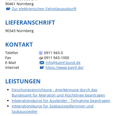
90461
Nürnberg
Zur elektronischen Fahrplanauskunft
Sportstätten
Veranstaltungsgebäude
LIEFERANSCHRIFT
Freiwillige Feuerwehr
90343
Nürnberg
Bauhof
KONTAKT
Häckselplatz
Telefon
0911 943-0
Friedhof
Fax
0911 943-1000
E-Mail
info@bamf.bund.de
Kläranlage
Internet
https://www.bamf.de/
Kommunale
Wärmeplanung
LEISTUNGEN
Netzmonitor der NetzeBW
Forschungseinrichtung - Anerkennung durch das
Bundesamt für Migration und Flüchtlinge beantragen
Gemmrigheimer
Integrationskurse für Ausländer - Teilnahme beantragen
Infokalender
Integrationskurse für Spätaussiedlerinnen und
Spätaussiedler
Zahlen & Fakten