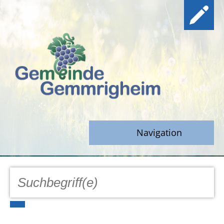
Navigation
GEMEINDE
Aktuell
Notfall/Notdienste/Krise
Hinweisgeberschutz