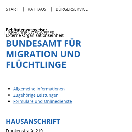
Freibadkarten
START
RATHAUS
BÜRGERSERVICE
Gemeindeamtsblatt
Social Media
Behördenwegweiser
BEHÖRDENWEGWEISER
Externe Organisationseinheit
Parkraumkonzept
BUNDESAMT FÜR
Ladeinfrastruktur
MIGRATION UND
Einrichtungen
FLÜCHTLINGE
Kindertageseinrichtungen
Schulkindbetreuung
Allgemeine Informationen
Grundschule
Zugehörige Leistungen
Mensa
Formulare und Onlinedienste
Musikschule
HAUSANSCHRIFT
Gemeindebücherei
Frankenstraße 210
Jugendhaus