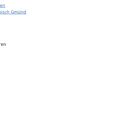
len
äbisch Gmünd
ren