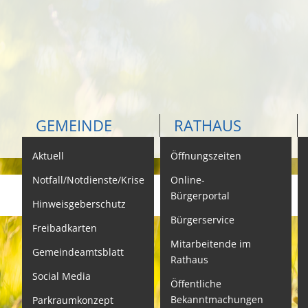
GEMEINDE
RATHAUS
Aktuell
Öffnungszeiten
K
Notfall/Notdienste/Krise
Online-
Bürgerportal
Hinweisgeberschutz
Bürgerservice
B
Freibadkarten
Mitarbeitende im
L
Gemeindeamtsblatt
Rathaus
L
Social Media
Öffentliche
S
Bekanntmachungen
Parkraumkonzept
N