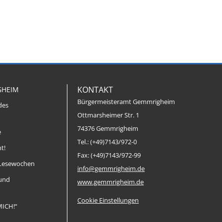
KONTAKT
GHEIM
Bürgermeisteramt Gemmrigheim
des
Ottmarsheimer Str. 1
74376 Gemmrigheim
e
Tel.: (+49)7143/972-0
t!
Fax: (+49)7143/972-99
Lesewochen
info@gemmrigheim.de
 und
www.gemmrigheim.de
Cookie Einstellungen
MICH!“