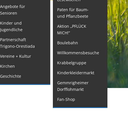
Angebote für
Paten für Baum-
ormulare
Senioren
und Pflanzbeete
issenswertes/Service
Kinder und
Aktion „PFLÜCK
Jugendliche
ängelmeldung
MICH!“
nline
Partnerschaft
Boulebahn
Trigono-Orestiada
interdienst
Willkommensbesuche
Vereine + Kultur
utachterausschuss
Krabbelgruppe
Kirchen
rganspende
Baden-Württemberg (DHBW)
Kinderkleidermarkt
Geschichte
leichstellung
Gemmrigheimer
elbstbestimmung
Dorfflohmarkt
achstelle
Fan-Shop
ohnungssicherung
ushang- und
chaukästen