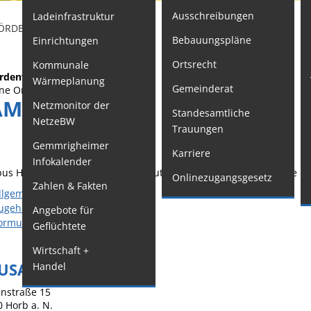
Ausschreibungen
Ladeinfrastruktur
F
ÖRDENWEGWEISER
Bebauungspläne
Einrichtungen
Kindertageseinrichtungen
W
Ortsrecht
Kommunale
Schulkindbetreuung
M
rdenwegweiser
Wärmeplanung
Gemeinderat
o
Grundschule
ne Organisationseinheit
AMPUS HORB
Netzmonitor der
Standesamtliche
W
Mensa
NetzeBW
Trauungen
G
Musikschule
Gemmrigheimer
Karriere
Infokalender
O
Gemeindebücherei
us Horb der Studienakademie Stuttgart der Dualen Hochschule 
Onlinezugangsgesetz
Zahlen & Fakten
G
Jugendhaus
llgemeine Informationen
ugehörige Leistungen
Angebote für
S
Sportstätten
ormulare und Onlinedienste
Geflüchtete
F
Veranstaltungsgebäude
Wirtschaft +
W
Freiwillige
USANSCHRIFT
Handel
A
Feuerwehr
S
anstraße 15
Bauhof
0
Horb a. N.