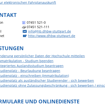
ur elektronischen Fahrplanauskunft
Häckselplatz
Friedhof
NTAKT
Kläranlage
on
07451 521-0
07451 521-111
l
info@hb.dhbw-stuttgart.de
net
http://www.dhbw-stuttgart.de
ISTUNGEN
nderung persönlicher Daten der Hochschule mitteilen
xmatrikulation - Studium beenden
ntegriertes Auslandsstudium beantragen
tudienplatz - Beurlaubung beantragen
tudienplatz - einschreiben (Immatrikulation)
tudienplatz als ausländischer Studierender - sich bewerben
tudienplatz ohne Zulassungsbeschränkung - sich bewerben / eins
RMULARE UND ONLINEDIENSTE