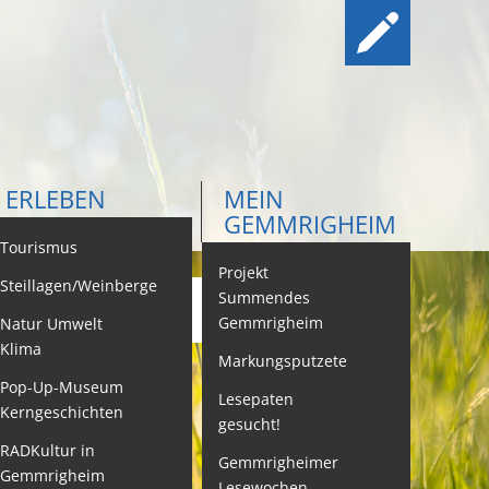
ERLEBEN
MEIN
GEMMRIGHEIM
ontakt
Tourismus
Projekt
Steillagen/Weinberge
Summendes
Gemmrigheim
Natur Umwelt
ehördenwegweiser
Klima
Markungsputzete
ebenslagen
Pop-Up-Museum
Lesepaten
Kerngeschichten
gesucht!
eistungen -
ervice BW
RADKultur in
Gemmrigheimer
Gemmrigheim
Lesewochen
eubürgerinfos