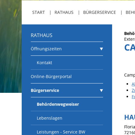
START
RATHAUS
BÜRGERSERVICE
BEH
Behö
RATHAUS
Exter
C
Öffnungszeiten
Kontakt
Camp
Online-Bürgerportal
A
Bürgerservice
Z
F
Behördenwegweiser
HA
Lebenslagen
Flori
Leistungen - Service BW
7216