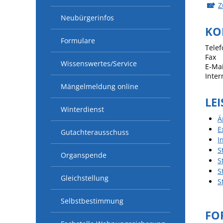
Z
Neubürgerinfos
KO
Formulare
Telef
Fax
Wissenswertes/Service
E-Mai
Inter
Mängelmeldung online
LE
Winterdienst
Ä
E
Gutachterausschuss
I
S
Organspende
S
S
Gleichstellung
S
Selbstbestimmung
FO