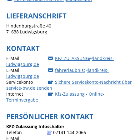
Sportstätten
LIEFERANSCHRIFT
Veranstaltungsgebäude
Hindenburgstraße 40
71638
Ludwigsburg
Freiwillige Feuerwehr
Bauhof
KONTAKT
Häckselplatz
E-Mail
KFZ.ZULASSUNG@landkreis-
ludwigsburg.de
Friedhof
E-Mail
fahrerlaubnis@landkreis-
ludwigsburg.de
Kläranlage
Servicekonto
Sichere Servicekonto-Nachricht über
service-bw.de senden
Kommunale
Internet
Kfz-Zulassung - Online-
Wärmeplanung
Terminvergabe
Netzmonitor der NetzeBW
PERSÖNLICHER KONTAKT
Gemmrigheimer
Infokalender
KFZ-Zulassung
Infoschalter
Telefon
07141 144-2066
Zahlen & Fakten
E-Mail