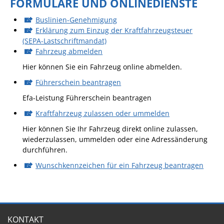
FORMULARE UND ONLINEDIENSTE
Formulare
Wissenswertes/Service
Buslinien-Genehmigung
Erklärung zum Einzug der Kraftfahrzeugsteuer
Mängelmeldung online
(SEPA-Lastschriftmandat)
Fahrzeug abmelden
Winterdienst
Hier können Sie ein Fahrzeug online abmelden.
Gutachterausschuss
Führerschein beantragen
Organspende
Efa-Leistung Führerschein beantragen
Gleichstellung
Kraftfahrzeug zulassen oder ummelden
Selbstbestimmung
Hier können Sie Ihr Fahrzeug direkt online zulassen,
wiederzulassen, ummelden oder eine Adressänderung
Fachstelle
durchführen.
Wohnungssicherung
Wunschkennzeichen für ein Fahrzeug beantragen
Aushang- und Schaukästen
Mitarbeitende im Rathaus
Öffentliche
Bekanntmachungen
KONTAKT