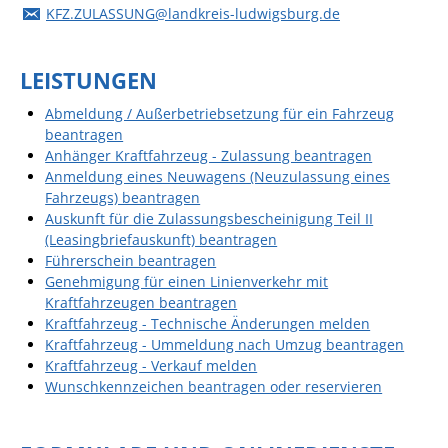
KFZ.ZULASSUNG@landkreis-ludwigsburg.de
Angebote für Geflüchtete
Wirtschaft + Handel
LEISTUNGEN
RATHAUS
Abmeldung / Außerbetriebsetzung für ein Fahrzeug
beantragen
Anhänger Kraftfahrzeug - Zulassung beantragen
Öffnungszeiten
Anmeldung eines Neuwagens (Neuzulassung eines
Fahrzeugs) beantragen
Kontakt
Auskunft für die Zulassungsbescheinigung Teil II
(Leasingbriefauskunft) beantragen
Online-Bürgerportal
Führerschein beantragen
Bürgerservice
Genehmigung für einen Linienverkehr mit
Kraftfahrzeugen beantragen
Behördenwegweiser
Kraftfahrzeug - Technische Änderungen melden
Kraftfahrzeug - Ummeldung nach Umzug beantragen
Lebenslagen
Kraftfahrzeug - Verkauf melden
Leistungen - Service BW
Wunschkennzeichen beantragen oder reservieren
Neubürgerinfos