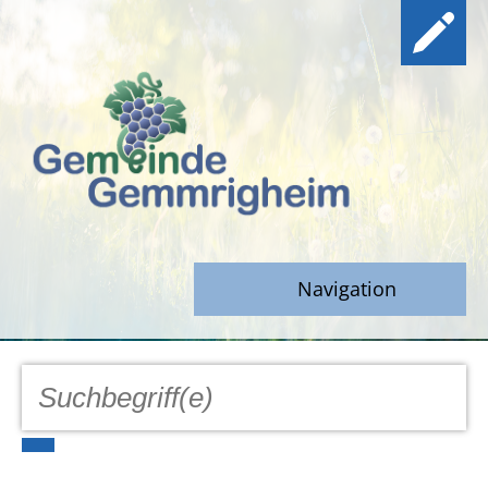
Navigation
GEMEINDE
Aktuell
Notfall/Notdienste/Krise
Hinweisgeberschutz