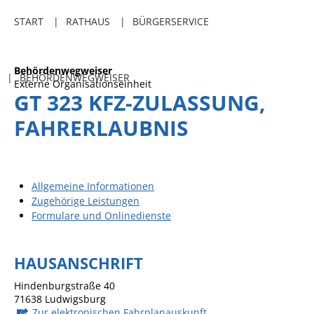
Freibadkarten
START
RATHAUS
BÜRGERSERVICE
Gemeindeamtsblatt
Social Media
Behördenwegweiser
BEHÖRDENWEGWEISER
Externe Organisationseinheit
Parkraumkonzept
GT 323 KFZ-ZULASSUNG,
Ladeinfrastruktur
FAHRERLAUBNIS
Einrichtungen
Kindertageseinrichtungen
Allgemeine Informationen
Schulkindbetreuung
Zugehörige Leistungen
Formulare und Onlinedienste
Grundschule
Mensa
HAUSANSCHRIFT
Musikschule
Hindenburgstraße 40
Gemeindebücherei
71638
Ludwigsburg
Zur elektronischen Fahrplanauskunft
Jugendhaus