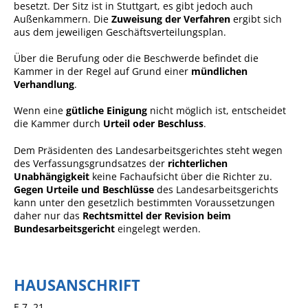
besetzt. Der Sitz ist in Stuttgart, es gibt jedoch auch
Angebote für Geflüchtete
Außenkammern. Die
Zuweisung der Verfahren
ergibt sich
aus dem jeweiligen Geschäftsverteilungsplan.
Wirtschaft + Handel
Über die Berufung oder die Beschwerde befindet die
Kammer in der Regel auf Grund einer
mündlichen
RATHAUS
Verhandlung
.
Wenn eine
gütliche Einigung
nicht möglich ist, entscheidet
Öffnungszeiten
die Kammer durch
Urteil oder Beschluss
.
Kontakt
Dem Präsidenten des Landesarbeitsgerichtes steht wegen
des Verfassungsgrundsatzes der
richterlichen
Online-Bürgerportal
Unabhängigkeit
keine Fachaufsicht über die Richter zu.
Gegen Urteile und Beschlüsse
des Landesarbeitsgerichts
Bürgerservice
kann unter den gesetzlich bestimmten Voraussetzungen
Behördenwegweiser
daher nur das
Rechtsmittel der Revision
beim
Bundesarbeitsgericht
eingelegt werden.
Lebenslagen
Leistungen - Service BW
HAUSANSCHRIFT
Neubürgerinfos
E 7, 21