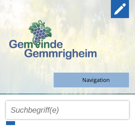
Navigation
GEMEINDE
Aktuell
Notfall/Notdienste/Krise
Hinweisgeberschutz