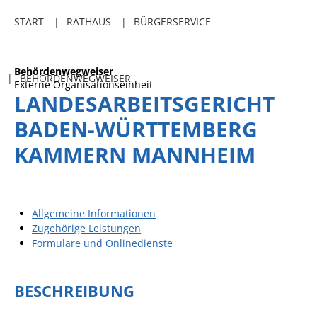
Freibadkarten
START
RATHAUS
BÜRGERSERVICE
Gemeindeamtsblatt
Social Media
Behördenwegweiser
BEHÖRDENWEGWEISER
Externe Organisationseinheit
Parkraumkonzept
LANDESARBEITSGERICHT
Ladeinfrastruktur
BADEN-WÜRTTEMBERG
Einrichtungen
KAMMERN MANNHEIM
Kindertageseinrichtungen
Schulkindbetreuung
Allgemeine Informationen
Grundschule
Zugehörige Leistungen
Mensa
Formulare und Onlinedienste
Musikschule
BESCHREIBUNG
Gemeindebücherei
Jugendhaus