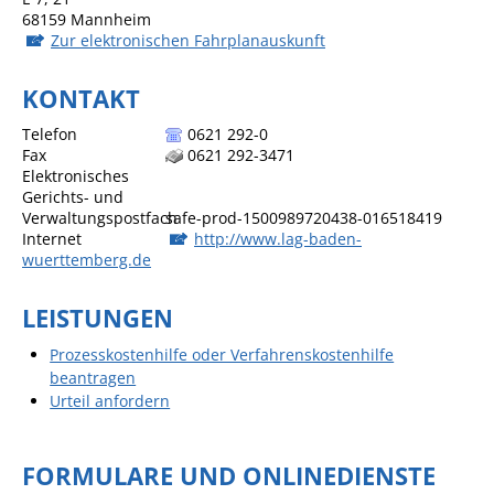
Formulare
68159
Mannheim
Zur elektronischen Fahrplanauskunft
Wissenswertes/Service
Mängelmeldung online
KONTAKT
Winterdienst
Telefon
0621 292-0
Fax
0621 292-3471
Gutachterausschuss
Elektronisches
Organspende
Gerichts- und
Verwaltungspostfach
safe-prod-1500989720438-016518419
Gleichstellung
Internet
http://www.lag-baden-
wuerttemberg.de
Selbstbestimmung
LEISTUNGEN
Fachstelle
Wohnungssicherung
Prozesskostenhilfe oder Verfahrenskostenhilfe
Aushang- und Schaukästen
beantragen
Urteil anfordern
Mitarbeitende im Rathaus
Öffentliche
FORMULARE UND ONLINEDIENSTE
Bekanntmachungen