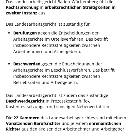
Das Landesarbeitsgericht Baden-Württemberg übt die
Rechtsprechung
in
arbeitsrechtlichen Streitigkeiten in
Sportstätten
zweiter Instanz
aus.
Veranstaltungsgebäude
Das Landesarbeitsgericht ist zuständig für
Freiwillige Feuerwehr
Berufungen
gegen die Entscheidungen der
Arbeitsgerichte im Urteilsverfahren. Das betrifft
Bauhof
insbesondere Rechtsstreitigkeiten zwischen
Arbeitnehmern und Arbeitgebern.
Häckselplatz
Friedhof
Beschwerden
gegen die Entscheidungen der
Arbeitsgerichte im Beschlussverfahren. Das betrifft
Kläranlage
insbesondere Rechtsstreitigkeiten zwischen
Betriebsräten und Arbeitgebern.
Kommunale
Wärmeplanung
Das Landesarbeitsgericht ist zudem das zuständige
Netzmonitor der NetzeBW
Beschwerdegericht
in Prozesskostenhilfe-,
Kostenfestsetzungs- und sonstigen Nebenverfahren.
Gemmrigheimer
Infokalender
Die
22 Kammern
des Landesarbeitsgerichtes sind mit einem
Vorsitzenden Berufsrichter
und je einem
ehrenamtlichen
Zahlen & Fakten
Richter
aus den Kreisen der Arbeitnehmer und Arbeitgeber