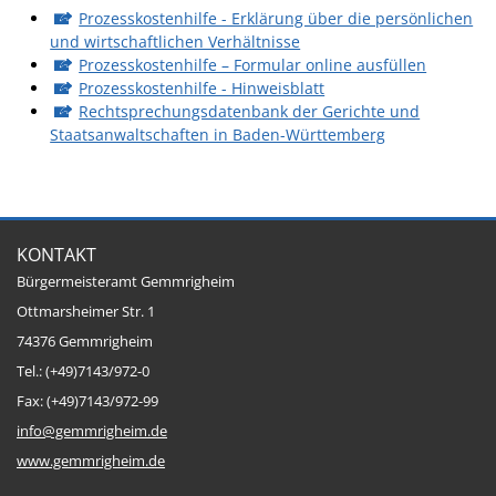
Prozesskostenhilfe - Erklärung über die persönlichen
Ausschreibungen
und wirtschaftlichen Verhältnisse
Prozesskosten­hilfe – Formular online ausfüllen
Bebauungspläne
Prozesskostenhilfe - Hinweisblatt
Ortsrecht
Rechtsprechungsdatenbank der Gerichte und
Staatsanwaltschaften in Baden-Württemberg
Gemeinderat
Standesamtliche
Trauungen
Karriere
KONTAKT
Bürgermeisteramt Gemmrigheim
Onlinezugangsgesetz
Ottmarsheimer Str. 1
74376 Gemmrigheim
ERLEBEN
Tel.: (+49)7143/972-0
Fax: (+49)7143/972-99
Tourismus
info@gemmrigheim.de
Steillagen/Weinberge
www.gemmrigheim.de
Natur Umwelt Klima