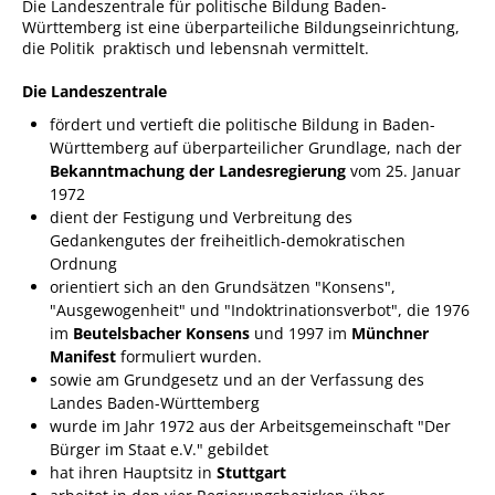
Die Landeszentrale für politische Bildung Baden-
Württemberg ist eine überparteiliche Bildungseinrichtung,
Sportstätten
die Politik praktisch und lebensnah vermittelt.
Veranstaltungsgebäude
Die Landeszentrale
Freiwillige Feuerwehr
fördert und vertieft die politische Bildung in Baden-
Württemberg auf überparteilicher Grundlage, nach der
Bauhof
Bekanntmachung der Landesregierung
vom 25. Januar
Häckselplatz
1972
dient der Festigung und Verbreitung des
Friedhof
Gedankengutes der freiheitlich-demokratischen
Ordnung
Kläranlage
orientiert sich an den Grundsätzen "Konsens",
"Ausgewogenheit" und "Indoktrinationsverbot", die 1976
Kommunale
im
Beutelsbacher Konsens
und 1997 im
Münchner
Wärmeplanung
Manifest
formuliert wurden.
Netzmonitor der NetzeBW
sowie am Grundgesetz und an der Verfassung des
Landes Baden-Württemberg
Gemmrigheimer
wurde im Jahr 1972 aus der Arbeitsgemeinschaft "Der
Infokalender
Bürger im Staat e.V." gebildet
hat ihren Hauptsitz in
Stuttgart
Zahlen & Fakten