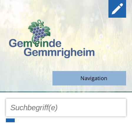
Navigation
GEMEINDE
Aktuell
Notfall/Notdienste/Krise
Hinweisgeberschutz