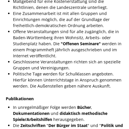
Formulare
Maßgebend für eine Kostenerstattung sind die
Richtlinien, denen die Landeszentrale unterliegt.
Wissenswertes/Service
Eine Zusammenarbeit ist mit allen Gruppen und
Einrichtungen möglich, die auf der Grundlage der
Mängelmeldung online
freiheitlich-demokratischen Ordnung arbeiten.
Winterdienst
Offene Veranstaltungen sind für alle zugänglich, die in
Baden-Württemberg ihren Wohnsitz, Arbeits- oder
Gutachterausschuss
Studienplatz haben. Die
"Offenen Seminare"
werden in
einem Programmheft jährlich ausgeschrieben und im
Organspende
Internet veröffentlicht.
Gleichstellung
Geschlossene Veranstaltungen richten sich an spezielle
Gruppen und Vereinigungen.
Selbstbestimmung
Politische Tage werden für Schulklassen angeboten.
Hierfür können Unterrichtstage in Anspruch genommen
Fachstelle
werden. Die Außenstellen geben nähere Auskunft.
Wohnungssicherung
Aushang- und Schaukästen
Publikationen
In unregelmäßiger Folge werden
Bücher
,
Mitarbeitende im Rathaus
Dokumentationen
und
didaktisch methodische
Öffentliche
Spiele/Arbeitshilfen
herausgegeben.
Die
Zeitschriften
"
Der Bürger im Staat
" und "
Politik und
Bekanntmachungen