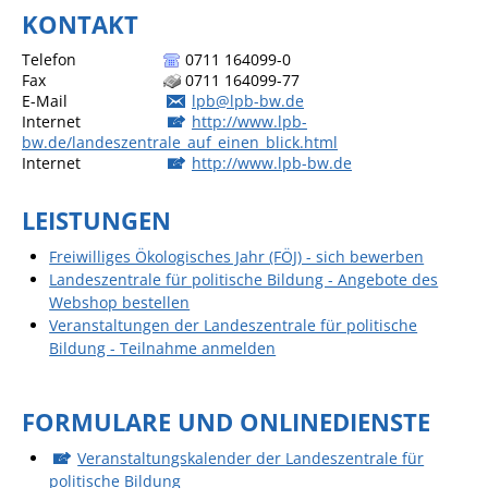
KONTAKT
Pop-Up-Museum
Kerngeschichten
Telefon
0711 164099-0
Fax
0711 164099-77
RADKultur in
E-Mail
lpb@lpb-bw.de
Gemmrigheim
Internet
http://www.lpb-
bw.de/landeszentrale_auf_einen_blick.html
Angebote für Senioren
Internet
http://www.lpb-bw.de
Kinder und Jugendliche
LEISTUNGEN
Partnerschaft Trigono-
Orestiada
Freiwilliges Ökologisches Jahr (FÖJ) - sich bewerben
Landeszentrale für politische Bildung - Angebote des
Vereine + Kultur
Webshop bestellen
Veranstaltungen der Landeszentrale für politische
Kirchen
Bildung - Teilnahme anmelden
Geschichte
FORMULARE UND ONLINEDIENSTE
MEIN GEMMRIGHEIM
Veranstaltungskalender der Landeszentrale für
politische Bildung