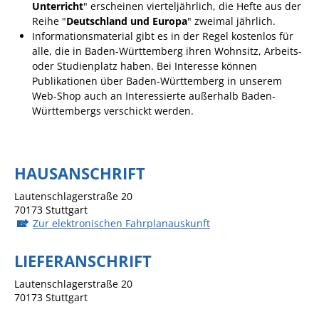
Unterricht
" erscheinen vierteljährlich, die Hefte aus der
Ausschreibungen
Reihe "
Deutschland und Europa
" zweimal jährlich.
Informationsmaterial gibt es in der Regel kostenlos für
Bebauungspläne
alle, die in Baden-Württemberg ihren Wohnsitz, Arbeits-
oder Studienplatz haben. Bei Interesse können
Ortsrecht
Publikationen über Baden-Württemberg in unserem
Gemeinderat
Web-Shop auch an Interessierte außerhalb Baden-
Württembergs verschickt werden.
Standesamtliche
Trauungen
Karriere
HAUSANSCHRIFT
Onlinezugangsgesetz
Lautenschlagerstraße 20
70173
Stuttgart
ERLEBEN
Zur elektronischen Fahrplanauskunft
LIEFERANSCHRIFT
Tourismus
Lautenschlagerstraße 20
Steillagen/Weinberge
70173
Stuttgart
Natur Umwelt Klima