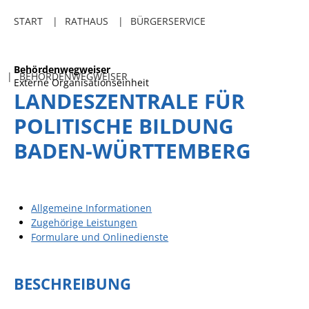
Freibadkarten
START
RATHAUS
BÜRGERSERVICE
Gemeindeamtsblatt
Social Media
Behördenwegweiser
BEHÖRDENWEGWEISER
Externe Organisationseinheit
Parkraumkonzept
LANDESZENTRALE FÜR
Ladeinfrastruktur
POLITISCHE BILDUNG
Einrichtungen
BADEN-WÜRTTEMBERG
Kindertageseinrichtungen
Schulkindbetreuung
Allgemeine Informationen
Grundschule
Zugehörige Leistungen
Mensa
Formulare und Onlinedienste
Musikschule
BESCHREIBUNG
Gemeindebücherei
Jugendhaus