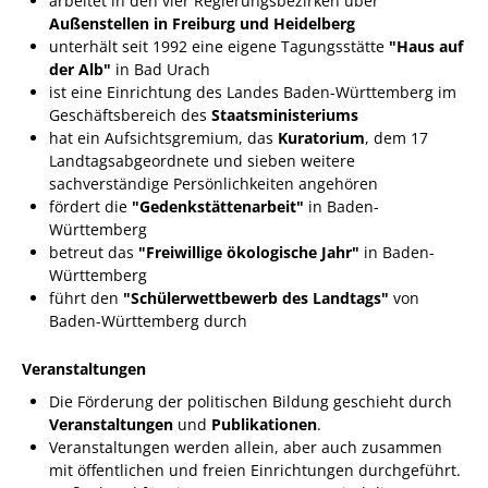
arbeitet in den vier Regierungsbezirken über
Angebote für Geflüchtete
Außenstellen in Freiburg und Heidelberg
unterhält seit 1992 eine eigene Tagungsstätte
"Haus auf
Wirtschaft + Handel
der Alb"
in Bad Urach
ist eine Einrichtung des Landes Baden-Württemberg im
Geschäftsbereich des
Staatsministeriums
RATHAUS
hat ein Aufsichtsgremium, das
Kuratorium
, dem 17
Landtagsabgeordnete und sieben weitere
Öffnungszeiten
sachverständige Persönlichkeiten angehören
fördert die
"Gedenkstättenarbeit"
in Baden-
Kontakt
Württemberg
betreut das
"Freiwillige ökologische Jahr"
in Baden-
Online-Bürgerportal
Württemberg
führt den
"Schülerwettbewerb des Landtags"
von
Bürgerservice
Baden-Württemberg durch
Behördenwegweiser
Veranstaltungen
Lebenslagen
Die Förderung der politischen Bildung geschieht durch
Leistungen - Service BW
Veranstaltungen
und
Publikationen
.
Veranstaltungen werden allein, aber auch zusammen
Neubürgerinfos
mit öffentlichen und freien Einrichtungen durchgeführt.