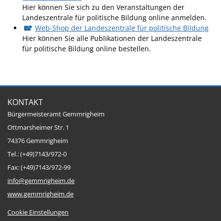
Projekt Summendes
Hier können Sie sich zu den Veranstaltungen der
Gemmrigheim
Landeszentrale für politische Bildung online anmelden.
Web-Shop der Landeszentrale für politische Bildung
Markungsputzete
Hier können Sie alle Publikationen der Landeszentrale
Lesepaten gesucht!
für politische Bildung online bestellen.
Gemmrigheimer
Lesewochen
Paten für Baum- und
KONTAKT
Pflanzbeete
Bürgermeisteramt Gemmrigheim
Aktion „PFLÜCK MICH!“
Ottmarsheimer Str. 1
Boulebahn
74376 Gemmrigheim
Tel.: (+49)7143/972-0
Willkommensbesuche
Fax: (+49)7143/972-99
Krabbelgruppe
info@gemmrigheim.de
Kinderkleidermarkt
www.gemmrigheim.de
Gemmrigheimer
Cookie Einstellungen
Dorfflohmarkt