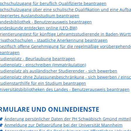
ochschulzugang für beruflich Qualifizierte beantragen
ochschulzugang über eine schulische Qualifikation und eine Aufb
ntegriertes Auslandsstudium beantragen
andesbibliothek - Benutzerausweis beantragen
andeskunde entdecken online (LEO-BW)
rientierungstest für künftige Lehramtsstudierende in Baden-Wür
rivathochschulen - staatliche Anerkennung beantragen
pezifisch offene Genehmigung für die regelmäßige vorübergehende
eantragen
tudienplatz - Beurlaubung beantragen
tudienplatz - einschreiben (Immatrikulation)
tudienplatz als ausländischer Studierender - sich bewerben
tudienplatz ohne Zulassungsbeschränkung - sich bewerben / eins
tudienstarthilfe für ein Studium beantragen
niversitätsbibliotheken des Landes - Benutzerausweis beantragen
RMULARE UND ONLINEDIENSTE
Änderung persönlicher Daten der PH Schwäbisch Gmünd mittei
Anmeldung zur Deltaprüfung bei der Universität Mannheim