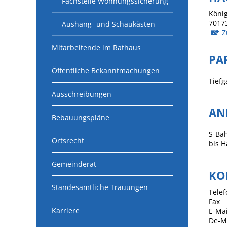
Fachstelle Wohnungssicherung
König
7017
Aushang- und Schaukästen
Z
Mitarbeitende im Rathaus
PA
Öffentliche Bekanntmachungen
Tief
Ausschreibungen
AN
Bebauungspläne
S-Bah
Ortsrecht
bis H
Gemeinderat
KO
Standesamtliche Trauungen
Telef
Fax
Karriere
E-Mai
De-M