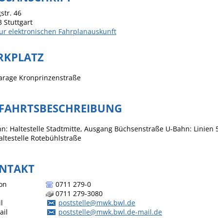
str. 46
3
Stuttgart
ur elektronischen Fahrplanauskunft
RKPLATZ
garage Kronprinzenstraße
FAHRTSBESCHREIBUNG
n: Haltestelle Stadtmitte, Ausgang Büchsenstraße U-Bahn: Linien 5, 
altestelle Rotebühlstraße
NTAKT
on
0711 279-0
0711 279-3080
l
poststelle@mwk.bwl.de
ail
poststelle@mwk.bwl.de-mail.de