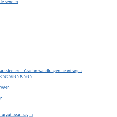
.de senden
ätaussiedlern - Gradumwandlungen beantragen
ochschulen führen
ragen
en
lturgut beantragen