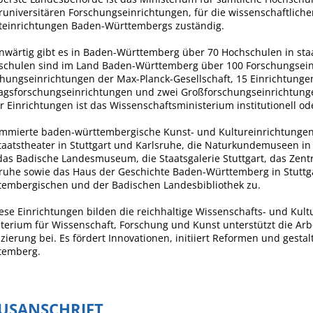
universitären Forschungseinrichtungen, für die wissenschaftlich
Häckselplatz
teinrichtungen Baden-Württembergs zuständig.
Friedhof
wärtig gibt es in Baden-Württemberg über 70 Hochschulen in staa
Kläranlage
schulen sind im Land Baden-Württemberg über 100 Forschungseinr
hungseinrichtungen der Max-Planck-Gesellschaft, 15 Einrichtungen
agsforschungseinrichtungen und zwei Großforschungseinrichtunge
r Einrichtungen ist das Wissenschaftsministerium institutionell ode
mmierte baden-württembergische Kunst- und Kultureinrichtungen 
taatstheater in Stuttgart und Karlsruhe, die Naturkundemuseen in
as Badische Landesmuseum, die Staatsgalerie Stuttgart, das Zen
sruhe sowie das Haus der Geschichte Baden-Württemberg in Stut
tembergischen und der Badischen Landesbibliothek zu.
iese Einrichtungen bilden die reichhaltige Wissenschafts- und Ku
terium für Wissenschaft, Forschung und Kunst unterstützt die Arbe
zierung bei. Es fördert Innovationen, initiiert Reformen und gest
temberg.
USANSCHRIFT