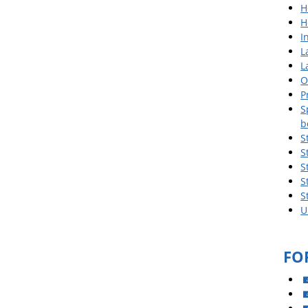
H
H
I
L
L
O
P
S
b
S
S
S
S
S
U
FO