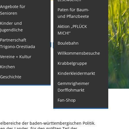
Angebote für
Paten für Baum-
ormulare
Senioren
und Pflanzbeete
issenswertes/Service
Kinder und
Aktion „PFLÜCK
Jugendliche
ängelmeldung
MICH!“
nline
Partnerschaft
FT, FORSCHUNG UND
Boulebahn
Trigono-Orestiada
interdienst
Willkommensbesuche
Vereine + Kultur
utachterausschuss
Krabbelgruppe
Kirchen
rganspende
Kinderkleidermarkt
Geschichte
leichstellung
Gemmrigheimer
elbstbestimmung
Dorfflohmarkt
achstelle
Fan-Shop
ohnungssicherung
ushang- und
chaukästen
selbereiche der baden-württembergischen Politik.
en des Landes, für den größten Teil der