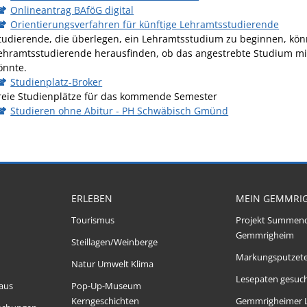
Onlineantrag BAföG digital
Orientierungsverfahren für künftige Lehramtsstudierende
tudierende, die überlegen, ein Lehramtsstudium zu beginnen, könn
ehramtsstudierende herausfinden, ob das angestrebte Studium mit
önnte.
Studienplatz-Broker
reie Studienplätze für das kommende Semester
Studieren ohne Abitur - PH Schwäbisch Gmünd
ERLEBEN
MEIN GEMMRI
Tourismus
Projekt Summen
Gemmrigheim
Steillagen/Weinberge
Markungsputzet
Natur Umwelt Klima
Lesepaten gesuch
aus
Pop-Up-Museum
Kerngeschichten
Gemmrigheimer 