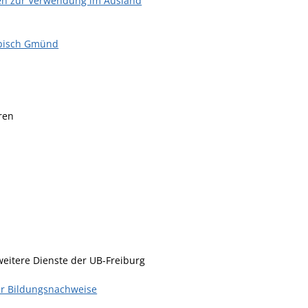
den zur Verwendung im Ausland
äbisch Gmünd
ren
weitere Dienste der UB-Freiburg
her Bildungsnachweise