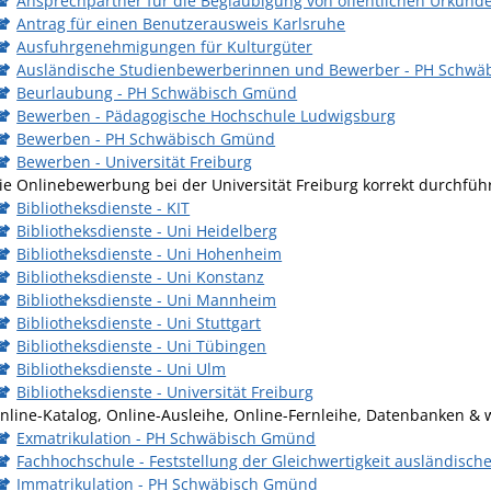
Ansprechpartner für die Beglaubigung von öffentlichen Urkun
Antrag für einen Benutzerausweis Karlsruhe
Ausfuhrgenehmigungen für Kulturgüter
Ausländische Studienbewerberinnen und Bewerber - PH Schw
Beurlaubung - PH Schwäbisch Gmünd
Bewerben - Pädagogische Hochschule Ludwigsburg
Bewerben - PH Schwäbisch Gmünd
Bewerben - Universität Freiburg
ie Onlinebewerbung bei der Universität Freiburg korrekt durchfüh
Bibliotheksdienste - KIT
Bibliotheksdienste - Uni Heidelberg
Bibliotheksdienste - Uni Hohenheim
Bibliotheksdienste - Uni Konstanz
Bibliotheksdienste - Uni Mannheim
Bibliotheksdienste - Uni Stuttgart
Bibliotheksdienste - Uni Tübingen
Bibliotheksdienste - Uni Ulm
Bibliotheksdienste - Universität Freiburg
nline-Katalog, Online-Ausleihe, Online-Fernleihe, Datenbanken & 
Exmatrikulation - PH Schwäbisch Gmünd
Fachhochschule - Feststellung der Gleichwertigkeit ausländisc
Immatrikulation - PH Schwäbisch Gmünd