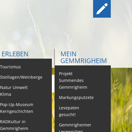
ERLEBEN
MEIN
GEMMRIGHEIM
ontakt
Tourismus
Projekt
Steillagen/Weinberge
Summendes
Gemmrigheim
Natur Umwelt
ehördenwegweiser
Klima
Markungsputzete
ebenslagen
Pop-Up-Museum
Lesepaten
Kerngeschichten
gesucht!
eistungen -
ervice BW
RADKultur in
Gemmrigheimer
Gemmrigheim
Lesewochen
eubürgerinfos