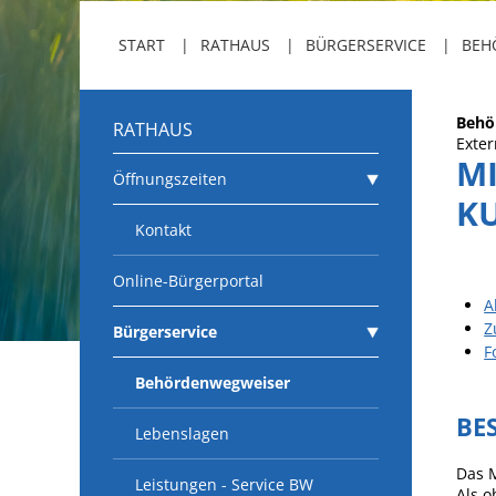
START
RATHAUS
BÜRGERSERVICE
BEH
Behö
RATHAUS
Exter
M
Öffnungszeiten
K
Kontakt
Online-Bürgerportal
A
Z
Bürgerservice
F
Behördenwegweiser
BE
Lebenslagen
Das M
Leistungen - Service BW
Als o