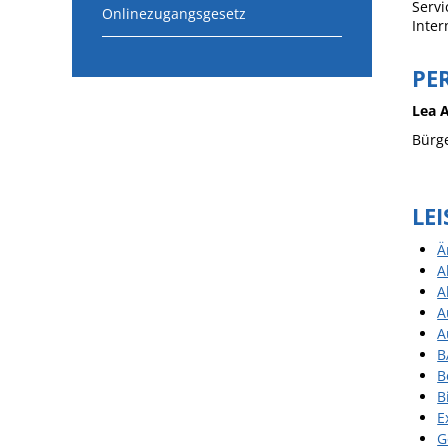
Servi
Onlinezugangsgesetz
Inter
PE
Lea
Bürge
LE
Ä
A
A
A
A
B
B
B
E
G