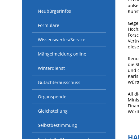
außer
Neubürgerinfos
Kuns
Gegen
Formulare
Hoch
Forsc
Wissenswertes/Service
Vertr
diese
Mängelmeldung online
Reno
die S
Winterdienst
und d
Karl
Würt
Gutachterausschuss
All d
Organspende
Minis
Finan
Gleichstellung
Würt
Selbstbestimmung
HA