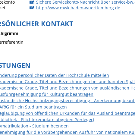
cekonto
Sichere Servicekonto-Nachricht über service-bw
net
http://www.mwk.baden-wuerttemberg.de
RSÖNLICHER KONTAKT
Ahlgrimm
rreferentin
ISTUNGEN
nderung persönlicher Daten der Hochschule mitteilen
kademische Grade, Titel und Bezeichnungen bei anerkannten Sp
kademische Grade, Titel und Bezeichnungen von ausländischen H
usfuhrgenehmigung für Kulturgut beantragen
usländische Hochschulzugangsberechtigung - Anerkennung beant
AföG für ein Studium beantragen
eglaubigung von öffentlichen Urkunden für das Ausland beantrag
ibliothek - Pflichtexemplare abgeben (Verleger)
xmatrikulation - Studium beenden
enehmigung für die vorübergehenden Ausfuhr von nationalem Ku