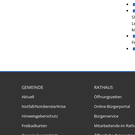
S
L
k
F
GEMEINDE
RATHAUS
Aktuell
Öffnungszeiten
Notfall/Notdienste/Krise
Online-Bürgerportal
Hinweisgeberschutz
Bürgerservice
Freibadkarten
Mitarbeitende im Rath