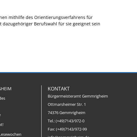
en mithilfe des Orientierungsverfahrens für
 dazugehöriger Berufswahl für sie geeignet sein
KONTAKT
GHEIM
Bürgermeisteramt Gemmrigheim
des
Ottmarsheimer Str. 1
74376 Gemmrigheim
e
Tel.: (+49)7143/972-0
t!
Fax: (+49)7143/972-99
Lesewochen