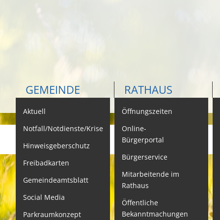
GEMEINDE
RATHAUS
Aktuell
Öffnungszeiten
K
Notfall/Notdienste/Krise
Online-
Bürgerportal
Hinweisgeberschutz
Bürgerservice
B
Freibadkarten
Mitarbeitende im
L
Gemeindeamtsblatt
Rathaus
L
Social Media
Öffentliche
S
Bekanntmachungen
Parkraumkonzept
N