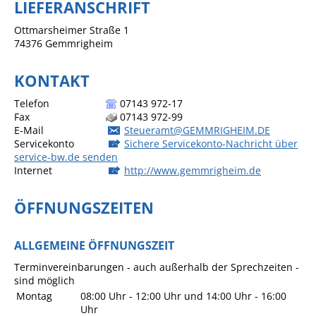
LIEFERANSCHRIFT
Sportstätten
Ottmarsheimer Straße 1
74376
Gemmrigheim
Veranstaltungsgebäude
Freiwillige Feuerwehr
KONTAKT
Bauhof
Telefon
07143 972-17
Fax
07143 972-99
Häckselplatz
E-Mail
Steueramt@GEMMRIGHEIM.DE
Servicekonto
Sichere Servicekonto-Nachricht über
Friedhof
service-bw.de senden
Internet
http://www.gemmrigheim.de
Kläranlage
Kommunale
ÖFFNUNGSZEITEN
Wärmeplanung
Netzmonitor der NetzeBW
ALLGEMEINE ÖFFNUNGSZEIT
Gemmrigheimer
Terminvereinbarungen - auch außerhalb der Sprechzeiten -
sind möglich
Infokalender
Montag
08:00 Uhr
-
12:00 Uhr
und
14:00 Uhr
-
16:00
Zahlen & Fakten
Uhr