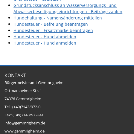
Grundstücksanschluss an Wasserversorgungs- und
Ausschreibungen
Abwasserbeseitigungseinrichtungen - Beiträge zahlen
Bebauungspläne
Hundehaltung - Namensänderung mitteilen
Hundesteuer - Befreiung beantragen
Ortsrecht
Hundesteuer - Ersatzmarke beantragen
Hundesteuer - Hund abmelden
Gemeinderat
Hundesteuer - Hund anmelden
Standesamtliche
Trauungen
Karriere
KONTAKT
Onlinezugangsgesetz
Bürgermeisteramt Gemmrigheim
Ottmarsheimer Str. 1
ERLEBEN
74376 Gemmrigheim
Tel.: (+49)7143/972-0
Tourismus
Fax: (+49)7143/972-99
Steillagen/Weinberge
info@gemmrigheim.de
Natur Umwelt Klima
www.gemmrigheim.de