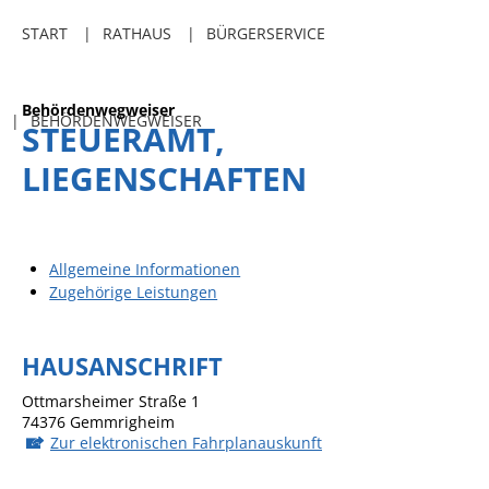
Freibadkarten
START
RATHAUS
BÜRGERSERVICE
Gemeindeamtsblatt
Social Media
Behördenwegweiser
BEHÖRDENWEGWEISER
STEUERAMT,
Parkraumkonzept
LIEGENSCHAFTEN
Ladeinfrastruktur
Einrichtungen
Kindertageseinrichtungen
Allgemeine Informationen
Zugehörige Leistungen
Schulkindbetreuung
Grundschule
HAUSANSCHRIFT
Mensa
Ottmarsheimer Straße 1
Musikschule
74376
Gemmrigheim
Zur elektronischen Fahrplanauskunft
Gemeindebücherei
Jugendhaus