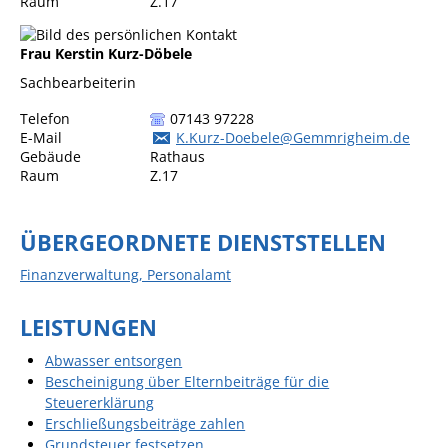
Raum
Z.17
Formulare
Wissenswertes/Service
Frau
Kerstin
Kurz-Döbele
Mängelmeldung online
Sachbearbeiterin
Winterdienst
Telefon
07143 97228
E-Mail
K.Kurz-Doebele@Gemmrigheim.de
Gutachterausschuss
Gebäude
Rathaus
Raum
Z.17
Organspende
Gleichstellung
ÜBERGEORDNETE DIENSTSTELLEN
Selbstbestimmung
Finanzverwaltung, Personalamt
Fachstelle
Wohnungssicherung
LEISTUNGEN
Aushang- und Schaukästen
Abwasser entsorgen
Mitarbeitende im Rathaus
Bescheinigung über Elternbeiträge für die
Steuererklärung
Öffentliche
Erschließungsbeiträge zahlen
Bekanntmachungen
Grundsteuer festsetzen