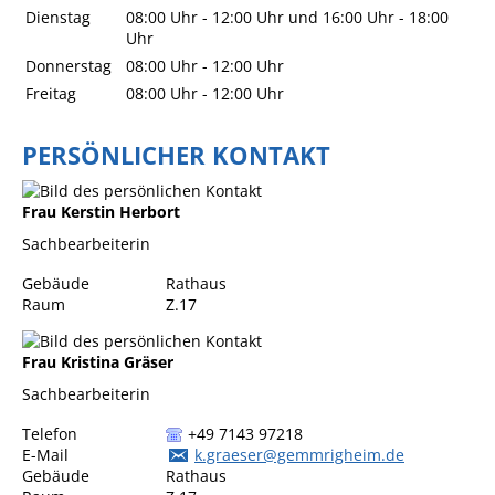
Dienstag
08:00 Uhr
-
12:00 Uhr
und
16:00 Uhr
-
18:00
Angebote für Geflüchtete
Uhr
Wirtschaft + Handel
Donnerstag
08:00 Uhr
-
12:00 Uhr
Freitag
08:00 Uhr
-
12:00 Uhr
RATHAUS
PERSÖNLICHER KONTAKT
Öffnungszeiten
Frau
Kerstin
Herbort
Kontakt
Sachbearbeiterin
Online-Bürgerportal
Gebäude
Rathaus
Raum
Z.17
Bürgerservice
Behördenwegweiser
Frau
Kristina
Gräser
Lebenslagen
Sachbearbeiterin
Leistungen - Service BW
Telefon
+49 7143 97218
E-Mail
k.graeser@gemmrigheim.de
Neubürgerinfos
Gebäude
Rathaus