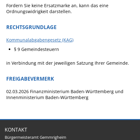
Formulare
Fordern Sie keine Ersatzmarke an, kann das eine
Ordnungswidrigkeit darstellen.
Wissenswertes/Service
Mängelmeldung online
RECHTSGRUNDLAGE
Winterdienst
Kommunalabgabengesetz (KAG)
Gutachterausschuss
§ 9 Gemeindesteuern
Organspende
in Verbindung mit der jeweiligen Satzung Ihrer Gemeinde.
Gleichstellung
Selbstbestimmung
FREIGABEVERMERK
Fachstelle
02.03.2026 Finanzministerium Baden-Württemberg und
Wohnungssicherung
Innenministerium Baden-Württemberg
Aushang- und Schaukästen
Mitarbeitende im Rathaus
KONTAKT
Öffentliche
Bekanntmachungen
Bürgermeisteramt Gemmrigheim