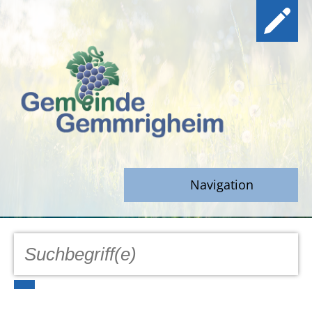
Navigation
GEMEINDE
Aktuell
Notfall/Notdienste/Krise
Hinweisgeberschutz