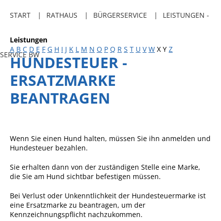
Freibadkarten
START
RATHAUS
BÜRGERSERVICE
LEISTUNGEN -
Gemeindeamtsblatt
Leistungen
Social Media
A
B
C
D
E
F
G
H
I
J
K
L
M
N
O
P
Q
R
S
T
U
V
W
X
Y
Z
SERVICE BW
HUNDESTEUER -
Parkraumkonzept
ERSATZMARKE
Ladeinfrastruktur
BEANTRAGEN
Einrichtungen
Kindertageseinrichtungen
Schulkindbetreuung
Wenn Sie einen Hund halten, müssen Sie ihn anmelden und
Hundesteuer bezahlen.
Grundschule
Sie erhalten dann von der zuständigen Stelle eine Marke,
Mensa
die Sie am Hund sichtbar befestigen müssen.
Musikschule
Bei Verlust oder Unkenntlichkeit der Hundesteuermarke ist
Gemeindebücherei
eine Ersatzmarke zu beantragen, um der
Kennzeichnungspflicht nachzukommen.
Jugendhaus