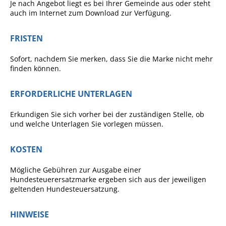
Je nach Angebot liegt es bei Ihrer Gemeinde aus oder steht
Angebote für Geflüchtete
auch im Internet zum Download zur Verfügung.
Wirtschaft + Handel
FRISTEN
RATHAUS
Sofort, nachdem Sie merken, dass Sie die Marke nicht mehr
finden können.
Öffnungszeiten
ERFORDERLICHE UNTERLAGEN
Kontakt
Erkundigen Sie sich vorher bei der zuständigen Stelle, ob
Online-Bürgerportal
und welche Unterlagen Sie vorlegen müssen.
Bürgerservice
KOSTEN
Behördenwegweiser
Mögliche Gebühren zur Ausgabe einer
Lebenslagen
Hundesteuerersatzmarke ergeben sich aus der jeweiligen
geltenden Hundesteuersatzung.
Leistungen - Service BW
Neubürgerinfos
HINWEISE