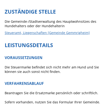
Sportstätten
ZUSTÄNDIGE STELLE
Veranstaltungsgebäude
Die Gemeinde-/Stadtverwaltung des Hauptwohnsitzes des
Freiwillige Feuerwehr
Hundehalters oder der Hundehalterin
Steueramt, Liegenschaften [Gemeinde Gemmrigheim]
Bauhof
Häckselplatz
LEISTUNGSDETAILS
Friedhof
VORAUSSETZUNGEN
Kläranlage
Kommunale
Die Steuermarke befindet sich nicht mehr am Hund und Sie
können sie auch sonst nicht finden.
Wärmeplanung
Netzmonitor der NetzeBW
VERFAHRENSABLAUF
Gemmrigheimer
Beantragen Sie die Ersatzmarke persönlich oder schriftlich.
Infokalender
Zahlen & Fakten
Sofern vorhanden, nutzen Sie das Formular Ihrer Gemeinde.