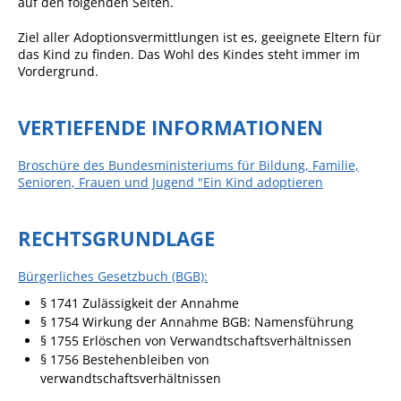
auf den folgenden Seiten.
Sportstätten
Ziel aller Adoptionsvermittlungen ist es, geeignete Eltern für
das Kind zu finden. Das Wohl des Kindes steht immer im
Veranstaltungsgebäude
Vordergrund.
Freiwillige Feuerwehr
VERTIEFENDE INFORMATIONEN
Bauhof
Häckselplatz
Broschüre des Bundesministeriums für Bildung, Familie,
Senioren, Frauen und Jugend "Ein Kind adoptieren
Friedhof
Kläranlage
RECHTSGRUNDLAGE
Kommunale
Wärmeplanung
Bürgerliches Gesetzbuch (BGB):
§ 1741 Zulässigkeit der Annahme
Netzmonitor der NetzeBW
§ 1754 Wirkung der Annahme BGB: Namensführung
Gemmrigheimer
§ 1755 Erlöschen von Verwandtschaftsverhältnissen
Infokalender
§ 1756 Bestehenbleiben von
verwandtschaftsverhältnissen
Zahlen & Fakten