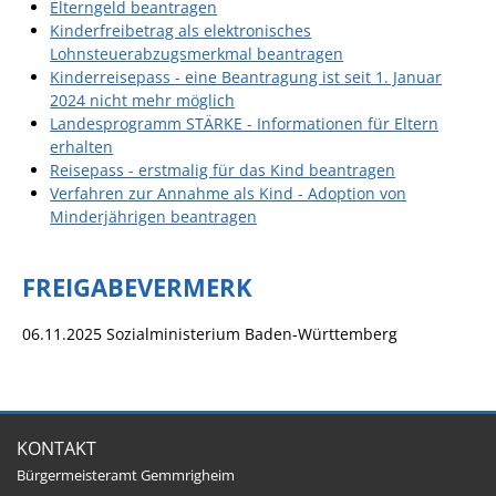
Formulare
Elterngeld beantragen
Kinderfreibetrag als elektronisches
Wissenswertes/Service
Lohnsteuerabzugsmerkmal beantragen
Kinderreisepass - eine Beantragung ist seit 1. Januar
Mängelmeldung online
2024 nicht mehr möglich
Winterdienst
Landesprogramm STÄRKE - Informationen für Eltern
erhalten
Gutachterausschuss
Reisepass - erstmalig für das Kind beantragen
Verfahren zur Annahme als Kind - Adoption von
Organspende
Minderjährigen beantragen
Gleichstellung
Selbstbestimmung
FREIGABEVERMERK
Fachstelle
06.11.2025 Sozialministerium Baden-Württemberg
Wohnungssicherung
Aushang- und Schaukästen
Mitarbeitende im Rathaus
KONTAKT
Öffentliche
Bürgermeisteramt Gemmrigheim
Bekanntmachungen