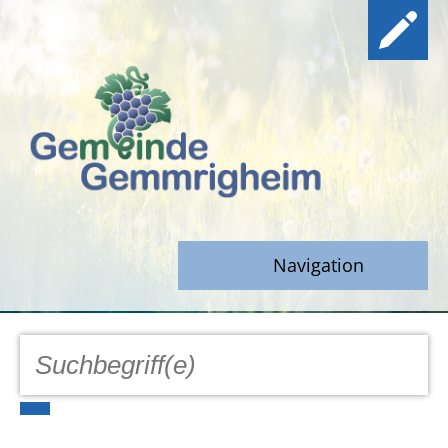
Navigation
GEMEINDE
Aktuell
Notfall/Notdienste/Krise
Hinweisgeberschutz