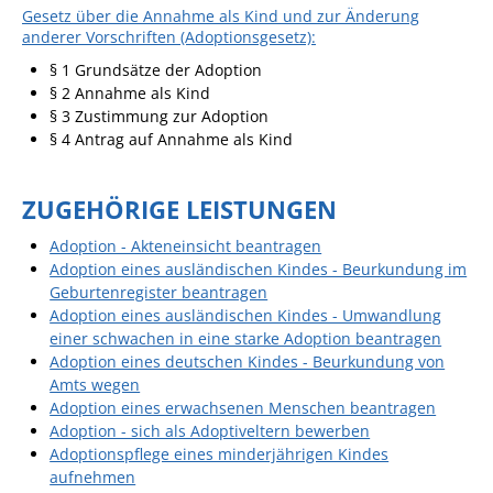
Gesetz über die Annahme als Kind und zur Änderung
Angebote für Geflüchtete
anderer Vorschriften (Adoptionsgesetz):
Wirtschaft + Handel
§ 1
Grundsätze der Adoption
§ 2
Annahme als Kind
§ 3
Zustimmung zur Adoption
RATHAUS
§ 4
Antrag auf Annahme als Kind
Öffnungszeiten
ZUGEHÖRIGE LEISTUNGEN
Kontakt
Adoption - Akteneinsicht beantragen
Online-Bürgerportal
Adoption eines ausländischen Kindes - Beurkundung im
Geburtenregister beantragen
Bürgerservice
Adoption eines ausländischen Kindes - Umwandlung
einer schwachen in eine starke Adoption beantragen
Behördenwegweiser
Adoption eines deutschen Kindes - Beurkundung von
Lebenslagen
Amts wegen
Adoption eines erwachsenen Menschen beantragen
Leistungen - Service BW
Adoption - sich als Adoptiveltern bewerben
Adoptionspflege eines minderjährigen Kindes
Neubürgerinfos
aufnehmen