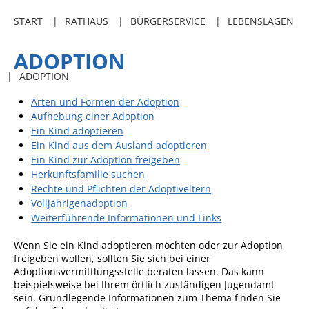
Freibadkarten
START
RATHAUS
BÜRGERSERVICE
LEBENSLAGEN
Gemeindeamtsblatt
ADOPTION
Social Media
ADOPTION
Parkraumkonzept
Arten und Formen der Adoption
Ladeinfrastruktur
Aufhebung einer Adoption
Ein Kind adoptieren
Einrichtungen
Ein Kind aus dem Ausland adoptieren
Ein Kind zur Adoption freigeben
Kindertageseinrichtungen
Herkunftsfamilie suchen
Schulkindbetreuung
Rechte und Pflichten der Adoptiveltern
Volljährigenadoption
Grundschule
Weiterführende Informationen und Links
Mensa
Wenn Sie ein Kind adoptieren möchten oder zur Adoption
freigeben wollen, sollten Sie sich bei einer
Musikschule
Adoptionsvermittlungsstelle beraten lassen. Das kann
beispielsweise bei Ihrem örtlich zuständigen Jugendamt
Gemeindebücherei
sein. Grundlegende Informationen zum Thema finden Sie
Jugendhaus