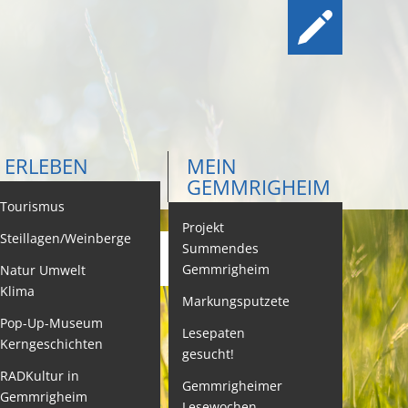
ERLEBEN
MEIN
GEMMRIGHEIM
ontakt
Tourismus
Projekt
Steillagen/Weinberge
Summendes
Gemmrigheim
Natur Umwelt
ehördenwegweiser
Klima
Markungsputzete
ebenslagen
Pop-Up-Museum
Lesepaten
Kerngeschichten
gesucht!
eistungen -
ervice BW
RADKultur in
Gemmrigheimer
Gemmrigheim
Lesewochen
eubürgerinfos