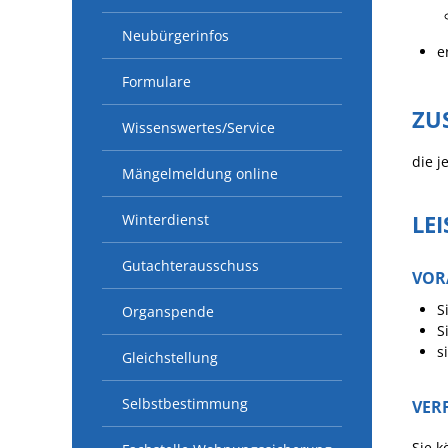
Neubürgerinfos
e
Formulare
ZU
Wissenswertes/Service
die j
Mängelmeldung online
LE
Winterdienst
Gutachterausschuss
VOR
S
Organspende
S
s
Gleichstellung
Selbstbestimmung
VER
Sie k