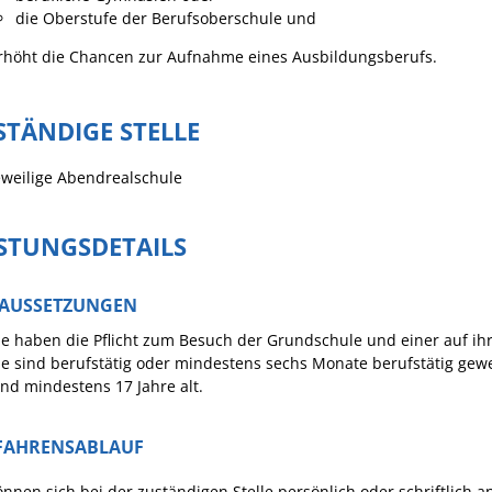
die Oberstufe der Berufsoberschule und
Häckselplatz
rhöht die Chancen zur Aufnahme eines Ausbildungsberufs.
Friedhof
Kläranlage
STÄNDIGE STELLE
eweilige Abendrealschule
ISTUNGSDETAILS
AUSSETZUNGEN
ie haben die Pflicht zum Besuch der Grundschule und einer auf ihr
ie sind berufstätig oder mindestens sechs Monate berufstätig ge
ind mindestens 17 Jahre alt.
FAHRENSABLAUF
önnen sich bei der zuständigen Stelle persönlich oder schriftlich