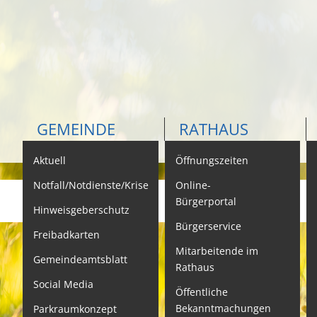
GEMEINDE
RATHAUS
Aktuell
Öffnungszeiten
K
Notfall/Notdienste/Krise
Online-
Bürgerportal
Hinweisgeberschutz
Bürgerservice
B
Freibadkarten
Mitarbeitende im
L
Gemeindeamtsblatt
Rathaus
L
Social Media
Öffentliche
S
Bekanntmachungen
Parkraumkonzept
N