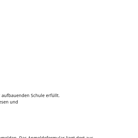
 aufbauenden Schule erfüllt.
wesen und
 anmelden. Das Anmeldeformular liegt dort aus