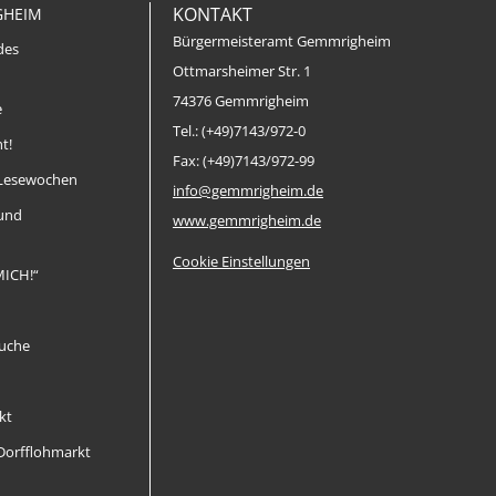
KONTAKT
GHEIM
Bürgermeisteramt Gemmrigheim
des
Ottmarsheimer Str. 1
74376 Gemmrigheim
e
Tel.: (+49)7143/972-0
t!
Fax: (+49)7143/972-99
Lesewochen
info@gemmrigheim.de
 und
www.gemmrigheim.de
Cookie Einstellungen
MICH!“
uche
kt
orfflohmarkt