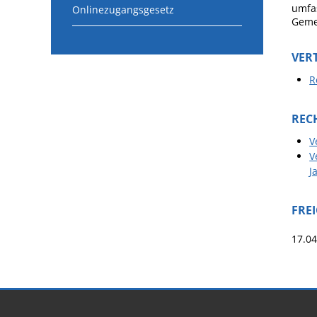
umfas
Onlinezugangsgesetz
Geme
VER
R
REC
V
V
J
FRE
17.04