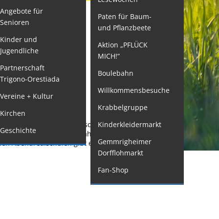
Angebote für
Paten für Baum-
ormulare
Senioren
und Pflanzbeete
issenswertes/Service
Kinder und
Aktion „PFLÜCK
Jugendliche
ängelmeldung
MICH!“
- ZUR
nline
Partnerschaft
Boulebahn
Trigono-Orestiada
interdienst
Willkommensbesuche
Vereine + Kultur
utachterausschuss
Krabbelgruppe
Kirchen
rganspende
abschluss die Realschulabschlussprüfung
Kinderkleidermarkt
Geschichte
leichstellung
ach Schule zwei bis drei Jahre. Im letzten
Gemmrigheimer
lnen Abendrealschulen gibt es unterschiedliche
elbstbestimmung
Dorfflohmarkt
achstelle
Fan-Shop
ohnungssicherung
ushang- und
chaukästen