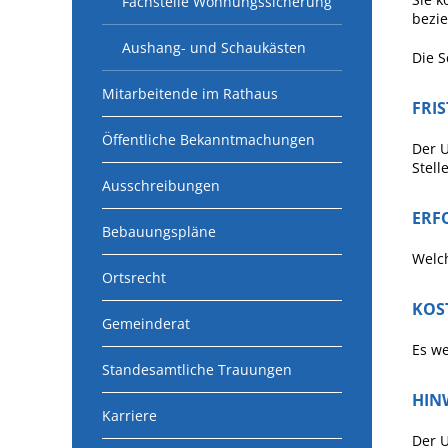
Fachstelle Wohnungssicherung
bezie
Aushang- und Schaukästen
Die S
Mitarbeitende im Rathaus
FRI
Öffentliche Bekanntmachungen
Der U
Stelle
Ausschreibungen
ERF
Bebauungspläne
Welch
Ortsrecht
KOS
Gemeinderat
Es we
Standesamtliche Trauungen
HIN
Karriere
Der U