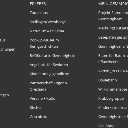
ERLEBEN
MEIN GEMMRI
Tourismus
Projekt Summen
Gemmrigheim
Steillagen/Weinberge
Markungsputzet
Natur Umwelt Klima
Lesepaten gesuch
aus
Pop-Up-Museum
Kerngeschichten
Gemmrigheimer 
achungen
RADKultur in Gemmrigheim
Paten für Baum-
Pflanzbeete
Angebote für Senioren
Aktion „PFLÜCK 
Kinder und Jugendliche
Boulebahn
Partnerschaft Trigono-
Orestiada
Willkommensbes
ungen
Vereine + Kultur
Krabbelgruppe
Kirchen
Kinderkleidermar
Geschichte
Gemmrigheimer D
Fan-Shop