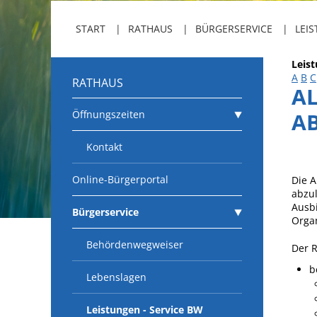
START
RATHAUS
BÜRGERSERVICE
LEIS
Leis
A
B
C
RATHAUS
AL
Öffnungszeiten
A
Kontakt
Online-Bürgerportal
Die A
abzul
Ausbi
Bürgerservice
Orga
Behördenwegweiser
Der 
b
Lebenslagen
Leistungen - Service BW