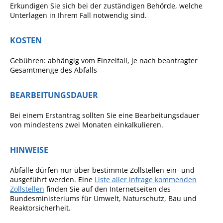
Projekt Summendes
Erkundigen Sie sich bei der zuständigen Behörde, welche
Gemmrigheim
Unterlagen in Ihrem Fall notwendig sind.
Markungsputzete
KOSTEN
Lesepaten gesucht!
Gebühren: abhängig vom Einzelfall, je nach beantragter
Gemmrigheimer
Gesamtmenge des Abfalls
Lesewochen
Paten für Baum- und
BEARBEITUNGSDAUER
Pflanzbeete
Bei einem Erstantrag sollten Sie eine Bearbeitungsdauer
Aktion „PFLÜCK MICH!“
von mindestens zwei Monaten einkalkulieren.
Boulebahn
HINWEISE
Willkommensbesuche
Abfälle dürfen nur über bestimmte Zollstellen ein- und
Krabbelgruppe
ausgeführt werden. Eine
Liste aller infrage kommenden
Zollstellen
finden Sie auf den Internetseiten des
Kinderkleidermarkt
Bundesministeriums für Umwelt, Naturschutz, Bau und
Reaktorsicherheit.
Gemmrigheimer
Dorfflohmarkt