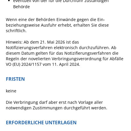
eventuell von der für die Durchfuhr zuständigen
Behörde
Pop-Up-Museum
Kerngeschichten
Wenn eine der Behörden Einwände gegen die Ein-
RADKultur in
beziehungsweise Ausfuhr erhebt, erhalten Sie diese
schriftlich.
Gemmrigheim
Angebote für Senioren
Hinweis: Ab dem 21. Mai 2026 ist das
Notifizierungsverfahren elektronisch durchzuführen. Ab
Kinder und Jugendliche
diesem Datum gelten für das Notizifierungsverfahren die
Regeln der novelierten Verbringungsverordnung für Abfälle
Partnerschaft Trigono-
VO (EU) 2024/1157 vom 11. April 2024.
Orestiada
FRISTEN
Vereine + Kultur
Kirchen
keine
Geschichte
Die Verbringung darf aber erst nach Vorlage aller
notwendigen Zustimmungen durchgeführt werden.
MEIN GEMMRIGHEIM
ERFORDERLICHE UNTERLAGEN