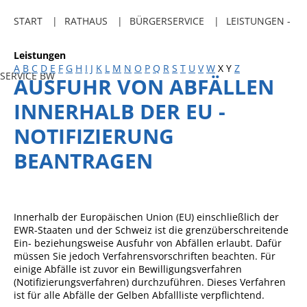
Freibadkarten
START
RATHAUS
BÜRGERSERVICE
LEISTUNGEN -
Gemeindeamtsblatt
Leistungen
Social Media
A
B
C
D
E
F
G
H
I
J
K
L
M
N
O
P
Q
R
S
T
U
V
W
X
Y
Z
SERVICE BW
AUSFUHR VON ABFÄLLEN
Parkraumkonzept
INNERHALB DER EU -
Ladeinfrastruktur
NOTIFIZIERUNG
Einrichtungen
BEANTRAGEN
Kindertageseinrichtungen
Schulkindbetreuung
Grundschule
Innerhalb der Europäischen Union (EU) einschließlich der
EWR-Staaten und der Schweiz ist die grenzüberschreitende
Mensa
Ein- beziehungsweise Ausfuhr von Abfällen erlaubt. Dafür
müssen Sie jedoch Verfahrensvorschriften beachten. Für
Musikschule
einige Abfälle ist zuvor ein Bewilligungsverfahren
(Notifizierungsverfahren) durchzuführen. Dieses Verfahren
Gemeindebücherei
ist für alle Abfälle der Gelben Abfallliste verpflichtend.
Jugendhaus