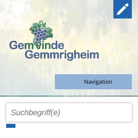
Navigation
GEMEINDE
Aktuell
Notfall/Notdienste/Krise
Hinweisgeberschutz