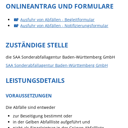
ONLINEANTRAG UND FORMULARE
Angebote für Geflüchtete
Wirtschaft + Handel
Ausfuhr von Abfällen - Begleitformular
Ausfuhr von Abfällen - Notifizierungsformular
RATHAUS
ZUSTÄNDIGE STELLE
Öffnungszeiten
die SAA Sonderabfallagentur Baden-Württemberg GmbH
Kontakt
SAA Sonderabfallagentur Baden-Württemberg GmbH
Online-Bürgerportal
LEISTUNGSDETAILS
Bürgerservice
Behördenwegweiser
VORAUSSETZUNGEN
Lebenslagen
Die Abfälle sind entweder
Leistungen - Service BW
zur Beseitigung bestimmt oder
Neubürgerinfos
in der Gelben Abfallliste aufgeführt und
nicht als Einzeleintrag in der Grünen Abfallliste