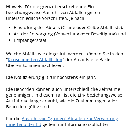
Hinweis:
Für die grenzüberschreitende Ein-
Sportstätten
beziehungsweise Ausfuhr von Abfällen gelten
unterschiedliche Vorschriften, je nach
Veranstaltungsgebäude
Einstufung des Abfalls (Grüne oder Gelbe Abfallliste),
Freiwillige Feuerwehr
Art der Entsorgung (Verwertung oder Beseitigung) und
Empfängerstaat.
Bauhof
Häckselplatz
Welche Abfälle wie eingestuft werden, können Sie in den
"
Konsolidierten Abfalllisten
" der Anlaufstelle Basler
Friedhof
Übereinkommen nachlesen.
Kläranlage
Die Notifizierung gilt für höchstens ein Jahr.
Kommunale
Die Behörden können auch unterschiedliche Zeiträume
Wärmeplanung
genehmigen. In diesem Fall ist die Ein- beziehungsweise
Ausfuhr so lange erlaubt, wie die Zustimmungen aller
Netzmonitor der NetzeBW
Behörden gültig sind.
Gemmrigheimer
Für die
Ausfuhr von "grünen" Abfällen zur Verwertung
Infokalender
innerhalb der EU
gelten nur Informationspflichten.
Zahlen & Fakten