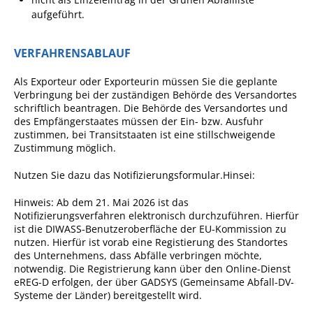
Formulare
aufgeführt.
Wissenswertes/Service
Mängelmeldung online
VERFAHRENSABLAUF
Winterdienst
Als Exporteur oder Exporteurin müssen Sie die geplante
Verbringung bei der zuständigen Behörde des Versandortes
Gutachterausschuss
schriftlich
beantragen.
Die Behörde des Versandortes und
des Empfängerstaates müssen der Ein- bzw. Ausfuhr
Organspende
zustimmen, bei Transitstaaten ist eine stillschweigende
Zustimmung möglich.
Gleichstellung
Selbstbestimmung
Nutzen Sie dazu das Notifizierungsformular.Hinsei:
Fachstelle
Hinweis: Ab dem 21. Mai 2026 ist das
Wohnungssicherung
Notifizierungsverfahren elektronisch durchzuführen. Hierfür
ist die DIWASS-Benutzeroberfläche der EU-Kommission zu
Aushang- und Schaukästen
nutzen. Hierfür ist vorab eine Registierung des Standortes
des Unternehmens, dass Abfälle verbringen möchte,
Mitarbeitende im Rathaus
notwendig. Die Registrierung kann über den Online-Dienst
eREG-D erfolgen, der über GADSYS (Gemeinsame Abfall-DV-
Öffentliche
Systeme der Länder) bereitgestellt wird.
Bekanntmachungen