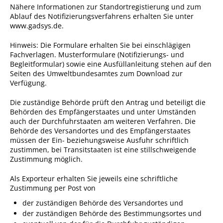
Nähere Informationen zur Standortregistierung und zum
Ausschreibungen
Ablauf des Notifizierungsverfahrens erhalten Sie unter
www.gadsys.de.
Bebauungspläne
Hinweis:
Die Formulare erhalten Sie bei einschlägigen
Ortsrecht
Fachverlagen. Musterformulare (Notifizierungs- und
Begleitformular) sowie eine Ausfüllanleitung stehen auf den
Gemeinderat
Seiten des Umweltbundesamtes zum Download zur
Standesamtliche
Verfügung.
Trauungen
Die zuständige Behörde prüft den Antrag und beteiligt die
Karriere
Behörden des Empfängerstaates und unter Umständen
auch der Durchfuhrstaaten am weiteren Verfahren.
Die
Onlinezugangsgesetz
Behörde des Versandortes und des Empfängerstaates
müssen der Ein- beziehungsweise Ausfuhr schriftlich
zustimmen, bei Transitstaaten ist eine stillschweigende
ERLEBEN
Zustimmung möglich.
Als Exporteur erhalten Sie jeweils eine schriftliche
Tourismus
Zustimmung per Post von
Steillagen/Weinberge
der zuständigen Behörde des Versandortes und
der zuständigen Behörde des Bestimmungsortes und
Natur Umwelt Klima