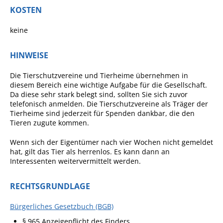
Formulare
KOSTEN
Wissenswertes/Service
keine
Mängelmeldung online
Winterdienst
HINWEISE
Gutachterausschuss
Die Tierschutzvereine und Tierheime übernehmen in
diesem Bereich eine wichtige Aufgabe für die Gesellschaft.
Organspende
Da diese sehr stark belegt sind, sollten Sie sich zuvor
telefonisch anmelden. Die Tierschutzvereine als Träger der
Gleichstellung
Tierheime sind jederzeit für Spenden dankbar, die den
Tieren zugute kommen.
Selbstbestimmung
Fachstelle
Wenn sich der Eigentümer nach vier Wochen nicht gemeldet
hat, gilt das Tier als herrenlos. Es kann dann an
Wohnungssicherung
Interessenten weitervermittelt werden.
Aushang- und Schaukästen
RECHTSGRUNDLAGE
Mitarbeitende im Rathaus
Öffentliche
Bürgerliches Gesetzbuch (BGB)
Bekanntmachungen
§ 965 Anzeigepflicht des Finders