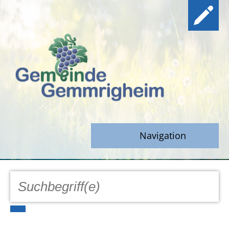
Navigation
GEMEINDE
Aktuell
Notfall/Notdienste/Krise
Hinweisgeberschutz