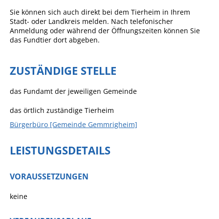
Sie können sich auch direkt bei dem Tierheim in Ihrem
Sportstätten
Stadt- oder Landkreis melden. Nach telefonischer
Anmeldung oder während der Öffnungszeiten können Sie
Veranstaltungsgebäude
das Fundtier dort abgeben.
Freiwillige Feuerwehr
ZUSTÄNDIGE STELLE
Bauhof
Häckselplatz
das Fundamt der jeweiligen Gemeinde
Friedhof
das örtlich zuständige Tierheim
Kläranlage
Bürgerbüro [Gemeinde Gemmrigheim]
Kommunale
LEISTUNGSDETAILS
Wärmeplanung
Netzmonitor der NetzeBW
VORAUSSETZUNGEN
Gemmrigheimer
Infokalender
keine
Zahlen & Fakten