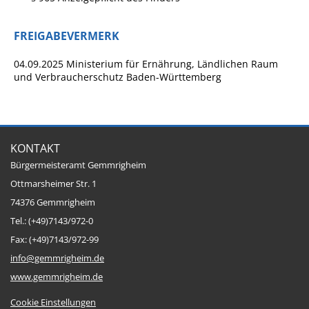
Ausschreibungen
FREIGABEVERMERK
Bebauungspläne
04.09.2025 Ministerium für Ernährung, Ländlichen Raum
Ortsrecht
und Verbraucherschutz Baden-Württemberg
Gemeinderat
Standesamtliche
Trauungen
KONTAKT
Karriere
Bürgermeisteramt Gemmrigheim
Onlinezugangsgesetz
Ottmarsheimer Str. 1
74376 Gemmrigheim
ERLEBEN
Tel.: (+49)7143/972-0
Fax: (+49)7143/972-99
Tourismus
info@gemmrigheim.de
www.gemmrigheim.de
Steillagen/Weinberge
Natur Umwelt Klima
Cookie Einstellungen