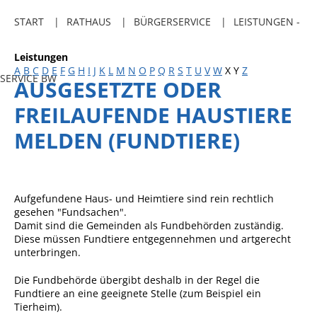
Freibadkarten
START
RATHAUS
BÜRGERSERVICE
LEISTUNGEN -
Gemeindeamtsblatt
Leistungen
Social Media
A
B
C
D
E
F
G
H
I
J
K
L
M
N
O
P
Q
R
S
T
U
V
W
X
Y
Z
SERVICE BW
AUSGESETZTE ODER
Parkraumkonzept
FREILAUFENDE HAUSTIERE
Ladeinfrastruktur
MELDEN (FUNDTIERE)
Einrichtungen
Kindertageseinrichtungen
Schulkindbetreuung
Aufgefundene Haus- und Heimtiere sind rein rechtlich
gesehen "Fundsachen".
Grundschule
Damit sind die Gemeinden als Fundbehörden zuständig.
Diese müssen Fundtiere entgegennehmen und artgerecht
Mensa
unterbringen.
Musikschule
Die Fundbehörde übergibt deshalb in der Regel die
Gemeindebücherei
Fundtiere an eine geeignete Stelle
(zum Beispiel ein
Tierheim)
.
Jugendhaus