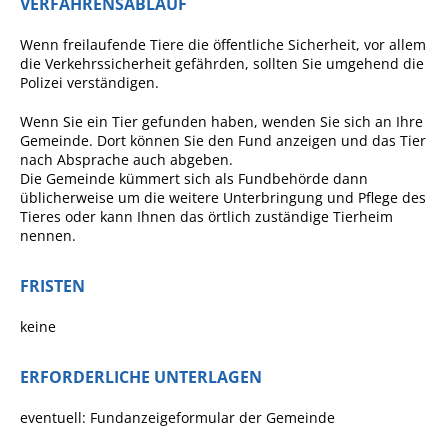
VERFAHRENSABLAUF
Angebote für Geflüchtete
Wenn freilaufende Tiere die öffentliche Sicherheit, vor allem
Wirtschaft + Handel
die Verkehrssicherheit gefährden, sollten Sie umgehend die
Polizei verständigen.
RATHAUS
Wenn Sie ein Tier gefunden haben, wenden Sie sich an Ihre
Gemeinde. Dort können Sie den Fund anzeigen und das Tier
nach Absprache auch abgeben.
Öffnungszeiten
Die Gemeinde kümmert sich als Fundbehörde dann
üblicherweise um die weitere Unterbringung und Pflege des
Kontakt
Tieres oder kann Ihnen das örtlich zuständige Tierheim
nennen.
Online-Bürgerportal
Bürgerservice
FRISTEN
Behördenwegweiser
keine
Lebenslagen
ERFORDERLICHE UNTERLAGEN
Leistungen - Service BW
Neubürgerinfos
eventuell: Fundanzeigeformular der Gemeinde