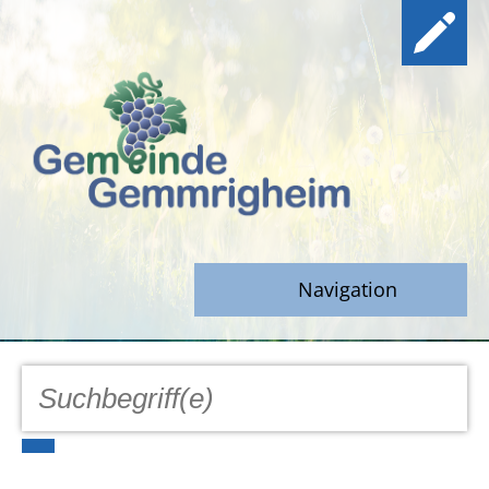
Navigation
GEMEINDE
Aktuell
Notfall/Notdienste/Krise
Hinweisgeberschutz