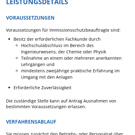
LEISTUNGSDETAILS
Formulare
Wissenswertes/Service
VORAUSSETZUNGEN
Mängelmeldung online
Voraussetzungen für Immissionsschutzbeauftragte sind:
Winterdienst
Besitz der erforderlichen Fachkunde durch
Gutachterausschuss
Hochschulabschluss im Bereich des
Ingenieurwesens, der Chemie oder Physik
Organspende
Teilnahme an einem oder mehreren anerkannten
Gleichstellung
Lehrgängen und
mindestens zweijährige praktische Erfahrung im
Selbstbestimmung
Umgang mit den Anlagen
Fachstelle
Erforderliche Zuverlässigkeit
Wohnungssicherung
Die zuständige Stelle kann auf Antrag Ausnahmen von
Aushang- und Schaukästen
bestimmten Voraussetzungen erlassen.
Mitarbeitende im Rathaus
VERFAHRENSABLAUF
Öffentliche
Bekanntmachungen
Sie müssen zunächst den Betriebs- oder Personalrat über