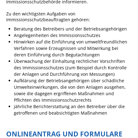
Immissionsschutzbehörde informieren.
Sportstätten
Zu den wichtigsten Aufgaben von
Immissionsschutzbeauftragten gehören:
Veranstaltungsgebäude
Beratung des Betreibers und der Betriebsangehörigen
Freiwillige Feuerwehr
Angelegenheiten des Immissionsschutzes
Hinwirken auf die Einführung von umweltfreundlichen
Bauhof
Verfahren sowie Erzeugnissen und Mitwirkung bei
Häckselplatz
deren Einführung durch Begutachtungen
Überwachung der Einhaltung rechtlicher Vorschriften
Friedhof
des Immissionsschutzes (zum Beispiel durch Kontrolle
der Anlagen und Durchführung von Messungen)
Kläranlage
Aufklärung der Betriebsangehörigen über schädliche
Umwelteinwirkungen, die von den Anlagen ausgehen,
Kommunale
sowie die dagegen ergriffenen Maßnahmen und
Wärmeplanung
Pflichten des Immissionsschutzrechts
Netzmonitor der NetzeBW
jährliche Berichterstattung an den Betreiber über die
getroffenen und beabsichtigten Maßnahmen
Gemmrigheimer
Infokalender
ONLINEANTRAG UND FORMULARE
Zahlen & Fakten