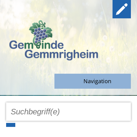
Navigation
GEMEINDE
Aktuell
Notfall/Notdienste/Krise
Hinweisgeberschutz