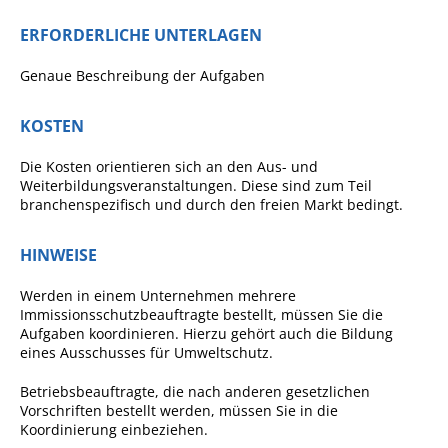
Pop-Up-Museum
ERFORDERLICHE UNTERLAGEN
Kerngeschichten
Genaue Beschreibung der Aufgaben
RADKultur in
Gemmrigheim
KOSTEN
Angebote für Senioren
Die Kosten orientieren sich an den Aus- und
Kinder und Jugendliche
Weiterbildungsveranstaltungen. Diese sind zum Teil
branchenspezifisch und durch den freien Markt bedingt.
Partnerschaft Trigono-
Orestiada
HINWEISE
Vereine + Kultur
Werden in einem Unternehmen mehrere
Kirchen
Immissionsschutzbeauftragte bestellt, müssen Sie die
Aufgaben koordinieren. Hierzu gehört auch die Bildung
Geschichte
eines Ausschusses für Umweltschutz.
Betriebsbeauftragte, die nach anderen gesetzlichen
MEIN GEMMRIGHEIM
Vorschriften bestellt werden, müssen Sie in die
Koordinierung einbeziehen.