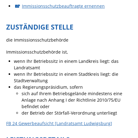
Immissionsschutzbeauftragte ernennen
Angebote für Geflüchtete
Wirtschaft + Handel
ZUSTÄNDIGE STELLE
RATHAUS
die Immissionsschutzbehörde
Öffnungszeiten
Immissionsschutzbehörde ist,
wenn Ihr Betriebssitz in einem Landkreis liegt: das
Kontakt
Landratsamt
wenn Ihr Betriebssitz in einem Stadtkreis liegt: die
Online-Bürgerportal
Stadtverwaltung
Bürgerservice
das Regierungspräsidium, sofern
sich auf Ihrem Betriebsgelände mindestens eine
Behördenwegweiser
Anlage nach Anhang I der Richtlinie 2010/75/EU
befindet oder
Lebenslagen
der Betrieb der Störfall-Verordnung unterliegt
Leistungen - Service BW
FB 24 Gewerbeaufsicht [Landratsamt Ludwigsburg]
Neubürgerinfos