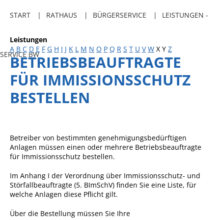
Freibadkarten
START
RATHAUS
BÜRGERSERVICE
LEISTUNGEN -
Gemeindeamtsblatt
Leistungen
Social Media
A
B
C
D
E
F
G
H
I
J
K
L
M
N
O
P
Q
R
S
T
U
V
W
X
Y
Z
SERVICE BW
BETRIEBSBEAUFTRAGTE
Parkraumkonzept
FÜR IMMISSIONSSCHUTZ
Ladeinfrastruktur
BESTELLEN
Einrichtungen
Kindertageseinrichtungen
Schulkindbetreuung
Betreiber von bestimmten genehmigungsbedürftigen
Anlagen müssen einen oder mehrere Betriebsbeauftragte
Grundschule
für Immissionsschutz bestellen.
Mensa
Im Anhang I der Verordnung über Immissionsschutz- und
Störfallbeauftragte (5. BImSchV) finden Sie eine Liste, für
Musikschule
welche Anlagen diese Pflicht gilt.
Gemeindebücherei
Über die Bestellung müssen Sie Ihre
Jugendhaus