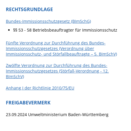
Projekt Summendes
Gemmrigheim
RECHTSGRUNDLAGE
Markungsputzete
Bundes-Immissionsschutzgesetz (BImSchG)
Lesepaten gesucht!
§§ 53 - 58 Betriebsbeauftragter für Immissionsschutz
Gemmrigheimer
Fünfte Verordnung zur Durchführung des Bundes-
Lesewochen
Immissionsschutzgesetzes (Verordnung über
Immissionsschutz- und Störfallbeauftragte – 5. BImSchV)
Paten für Baum- und
Pflanzbeete
Zwölfte Verordnung zur Durchführung des Bundes-
Immissionsschutzgesetzes (Störfall-Verordnung - 12.
Aktion „PFLÜCK MICH!“
BImSchV)
Boulebahn
Anhang I der Richtlinie 2010/75/EU
Willkommensbesuche
FREIGABEVERMERK
Krabbelgruppe
Kinderkleidermarkt
23.09.2024 Umweltministerium Baden-Württemberg
Gemmrigheimer
Dorfflohmarkt