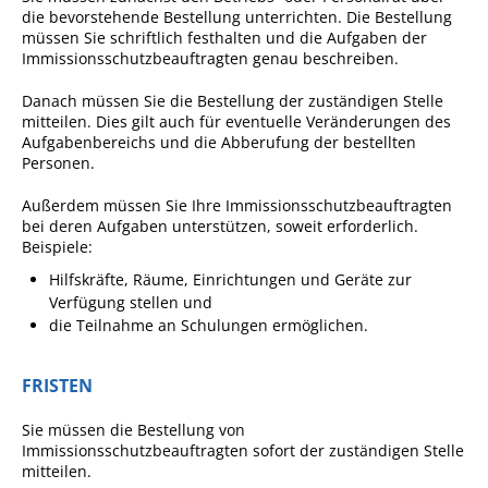
die bevorstehende Bestellung unterrichten. Die Bestellung
Ausschreibungen
müssen Sie schriftlich festhalten und die Aufgaben der
Immissionsschutzbeauftragten genau beschreiben.
Bebauungspläne
Danach müssen Sie die Bestellung der zuständigen Stelle
Ortsrecht
mitteilen. Dies gilt auch für eventuelle Veränderungen des
Gemeinderat
Aufgabenbereichs und die Abberufung der bestellten
Personen.
Standesamtliche
Trauungen
Außerdem müssen Sie Ihre Immissionsschutzbeauftragten
bei deren Aufgaben unterstützen, soweit erforderlich.
Karriere
Beispiele:
Hilfskräfte, Räume, Einrichtungen und Geräte zur
Onlinezugangsgesetz
Verfügung stellen und
die Teilnahme an Schulungen ermöglichen.
ERLEBEN
FRISTEN
Tourismus
Sie müssen die Bestellung von
Steillagen/Weinberge
Immissionsschutzbeauftragten sofort der zuständigen Stelle
mitteilen.
Natur Umwelt Klima