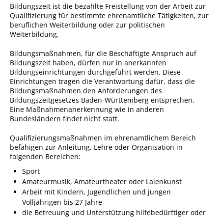
Bildungszeit ist die bezahlte Freistellung von der Arbeit zur
Qualifizierung für bestimmte ehrenamtliche Tätigkeiten, zur
Sportstätten
beruflichen Weiterbildung oder zur politischen
Weiterbildung.
Veranstaltungsgebäude
Freiwillige Feuerwehr
Bildungsmaßnahmen, für die Beschäftigte Anspruch auf
Bildungszeit haben, dürfen nur in anerkannten
Bauhof
Bildungseinrichtungen durchgeführt werden. Diese
Einrichtungen tragen die Verantwortung dafür, dass die
Häckselplatz
Bildungsmaßnahmen den Anforderungen des
Bildungszeitgesetzes Baden-Württemberg entsprechen.
Friedhof
Eine Maßnahmenanerkennung wie in anderen
Bundesländern findet nicht statt.
Kläranlage
Qualifizierungsmaßnahmen im ehrenamtlichem Bereich
Kommunale
befähigen zur Anleitung, Lehre oder Organisation in
Wärmeplanung
folgenden Bereichen:
Netzmonitor der NetzeBW
Sport
Amateurmusik, Amateurtheater oder Laienkunst
Gemmrigheimer
Arbeit mit Kindern, Jugendlichen und jungen
Infokalender
Volljährigen bis 27 Jahre
die Betreuung und Unterstützung hilfebedürftiger oder
Zahlen & Fakten