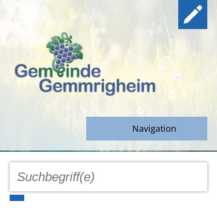
Navigation
GEMEINDE
Aktuell
Notfall/Notdienste/Krise
Hinweisgeberschutz