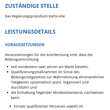
Formulare
ZUSTÄNDIGE STELLE
Wissenswertes/Service
Das Regierungspräsidium Karlsruhe
Mängelmeldung online
Winterdienst
LEISTUNGSDETAILS
Gutachterausschuss
Organspende
VORAUSSETZUNGEN
Gleichstellung
Voraussetzungen für die Anerkennung sind, dass die
Bildungseinrichtung
Selbstbestimmung
seit mindestens zwei Jahren am Markt besteht,
Fachstelle
Qualifizierungsmaßnahmen im Sinne des
Wohnungssicherung
Bildungszeitgesetzes zur Wahrnehmung ehrenamtlicher
Tätigkeiten systematisch plant, organisiert und
Aushang- und Schaukästen
durchführt und
die Einhaltung folgender Mindeststandards nachweisen
Mitarbeitende im Rathaus
kann:
Öffentliche
Einsatz qualifizierten Personals sowohl im
Bekanntmachungen