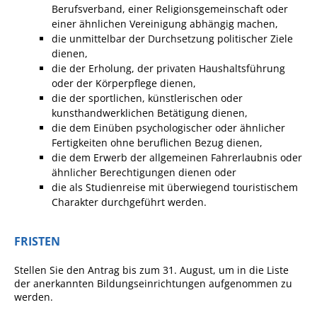
Projekt Summendes
Berufsverband, einer Religionsgemeinschaft oder
Gemmrigheim
einer ähnlichen Vereinigung abhängig machen,
die unmittelbar der Durchsetzung politischer Ziele
Markungsputzete
dienen,
Lesepaten gesucht!
die der Erholung, der privaten Haushaltsführung
oder der Körperpflege dienen,
Gemmrigheimer
die der sportlichen, künstlerischen oder
Lesewochen
kunsthandwerklichen Betätigung dienen,
die dem Einüben psychologischer oder ähnlicher
Paten für Baum- und
Fertigkeiten ohne beruflichen Bezug dienen,
Pflanzbeete
die dem Erwerb der allgemeinen Fahrerlaubnis oder
ähnlicher Berechtigungen dienen oder
Aktion „PFLÜCK MICH!“
die als Studienreise mit überwiegend touristischem
Boulebahn
Charakter durchgeführt werden.
Willkommensbesuche
FRISTEN
Krabbelgruppe
Stellen Sie den Antrag bis zum 31. August, um in die Liste
Kinderkleidermarkt
der anerkannten Bildungseinrichtungen aufgenommen zu
werden.
Gemmrigheimer
Dorfflohmarkt