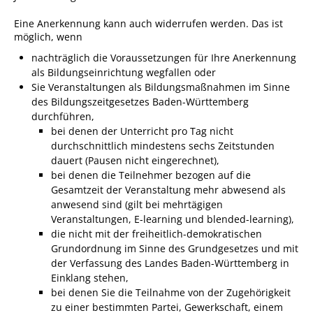
Pop-Up-Museum
Eine Anerkennung kann auch widerrufen werden. Das ist
Kerngeschichten
möglich, wenn
nachträglich die Voraussetzungen für Ihre Anerkennung
RADKultur in
als Bildungseinrichtung wegfallen oder
Gemmrigheim
Sie Veranstaltungen als Bildungsmaßnahmen im Sinne
Angebote für Senioren
des Bildungszeitgesetzes Baden-Württemberg
durchführen,
Kinder und Jugendliche
bei denen der Unterricht
pro Tag nicht
durchschnittlich mindestens sechs Zeitstunden
Partnerschaft Trigono-
dauert (Pausen nicht eingerechnet),
Orestiada
bei denen
die Teilnehmer bezogen auf die
Vereine + Kultur
Gesamtzeit der Veranstaltung mehr abwesend als
anwesend sind (gilt bei mehrtägigen
Kirchen
Veranstaltungen, E-learning und blended-learning),
die nicht mit der freiheitlich-demokratischen
Geschichte
Grundordnung im Sinne des Grundgesetzes und mit
der Verfassung des Landes Baden-Württemberg in
MEIN GEMMRIGHEIM
Einklang stehen,
bei denen Sie die Teilnahme von der Zugehörigkeit
zu einer bestimmten Partei, Gewerkschaft, einem