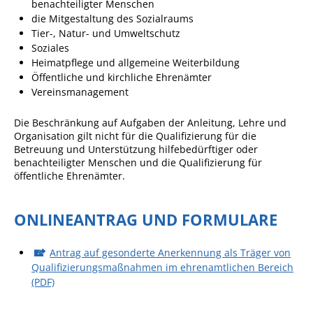
benachteiligter Menschen
Angebote für Geflüchtete
die Mitgestaltung des Sozialraums
Tier-, Natur- und Umweltschutz
Wirtschaft + Handel
Soziales
Heimatpflege und allgemeine Weiterbildung
Öffentliche und kirchliche Ehrenämter
RATHAUS
Vereinsmanagement
Öffnungszeiten
Die Beschränkung auf Aufgaben der Anleitung, Lehre und
Organisation gilt nicht für die Qualifizierung für die
Kontakt
Betreuung und Unterstützung hilfebedürftiger oder
benachteiligter Menschen und die Qualifizierung für
Online-Bürgerportal
öffentliche Ehrenämter.
Bürgerservice
ONLINEANTRAG UND FORMULARE
Behördenwegweiser
Lebenslagen
Antrag auf gesonderte Anerkennung als Träger von
Leistungen - Service BW
Qualifizierungsmaßnahmen im ehrenamtlichen Bereich
(PDF)
Neubürgerinfos