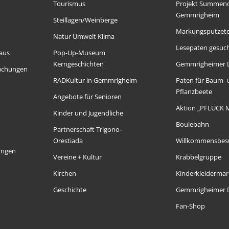
Tourismus
Projekt Summen
Gemmrigheim
Steillagen/Weinberge
Markungsputzet
Natur Umwelt Klima
Lesepaten gesuch
aus
Pop-Up-Museum
Kerngeschichten
Gemmrigheimer 
achungen
RADKultur in Gemmrigheim
Paten für Baum-
Pflanzbeete
Angebote für Senioren
Aktion „PFLÜCK 
Kinder und Jugendliche
Boulebahn
Partnerschaft Trigono-
Orestiada
Willkommensbes
ungen
Vereine + Kultur
Krabbelgruppe
Kirchen
Kinderkleidermar
Geschichte
Gemmrigheimer D
Fan-Shop