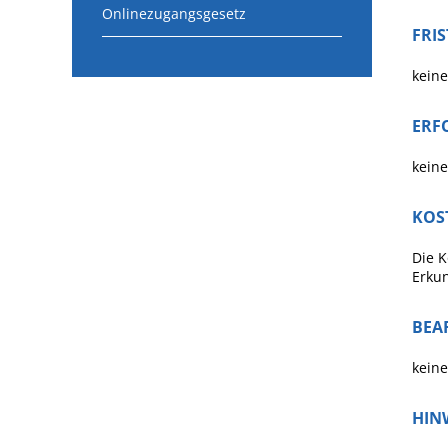
Onlinezugangsgesetz
FRI
keine
ERF
keine
KOS
Die 
Erkun
BEA
keine
HIN