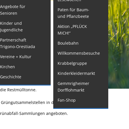
Angebote für
Paten für Baum-
ormulare
Senioren
und Pflanzbeete
issenswertes/Service
Kinder und
Aktion „PFLÜCK
Jugendliche
ängelmeldung
MICH!“
nline
Partnerschaft
Boulebahn
Trigono-Orestiada
interdienst
Willkommensbesuche
Vereine + Kultur
utachterausschuss
Krabbelgruppe
Kirchen
rganspende
Kinderkleidermarkt
Geschichte
leichstellung
Gemmrigheimer
elbstbestimmung
die Restmülltonne.
Dorfflohmarkt
achstelle
Fan-Shop
n Grüngutsammelstellen in den Stadt- oder
ohnungssicherung
e Grünabfall-Sammlungen angeboten.
ushang- und
chaukästen