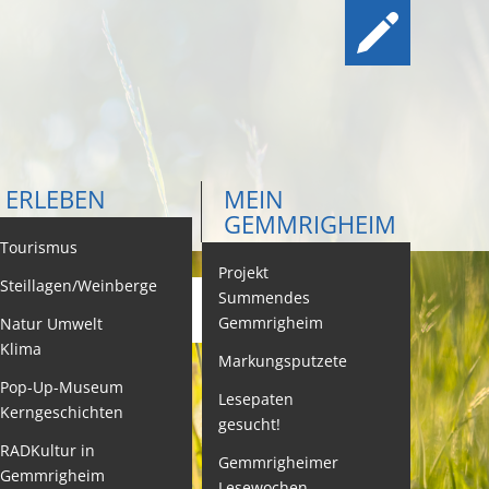
ERLEBEN
MEIN
GEMMRIGHEIM
ontakt
Tourismus
Projekt
Steillagen/Weinberge
Summendes
Gemmrigheim
Natur Umwelt
ehördenwegweiser
Klima
Markungsputzete
ebenslagen
Pop-Up-Museum
Lesepaten
Kerngeschichten
gesucht!
eistungen -
ervice BW
RADKultur in
Gemmrigheimer
Gemmrigheim
Lesewochen
eubürgerinfos