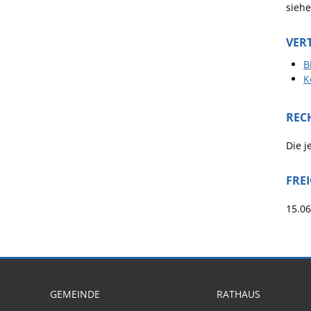
siehe
VER
B
K
REC
Die j
FRE
15.0
GEMEINDE
RATHAUS