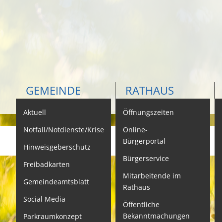
GEMEINDE
RATHAUS
Aktuell
Öffnungszeiten
K
Notfall/Notdienste/Krise
Online-
Bürgerportal
Hinweisgeberschutz
Bürgerservice
B
Freibadkarten
Mitarbeitende im
L
Gemeindeamtsblatt
Rathaus
L
Social Media
Öffentliche
S
Bekanntmachungen
Parkraumkonzept
N