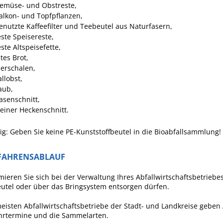
emüse- und Obstreste,
alkon- und Topfpflanzen,
enutzte Kaffeefilter und Teebeutel aus Naturfasern,
este Speisereste,
este Altspeisefette,
ltes Brot,
ierschalen,
allobst,
aub,
asenschnitt,
leiner Heckenschnitt.
ig: Geben Sie keine PE-Kunststoffbeutel in die Bioabfallsammlung!
FAHRENSABLAUF
mieren Sie sich bei der Verwaltung Ihres Abfallwirtschaftsbetriebe
utel oder über das Bringsystem entsorgen dürfen.
eisten Abfallwirtschaftsbetriebe der Stadt- und Landkreise geben 
hrtermine und die Sammelarten.