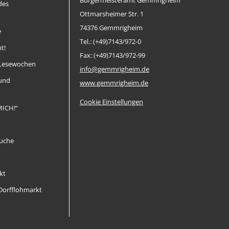
Bürgermeisteramt Gemmrigheim
des
Ottmarsheimer Str. 1
74376 Gemmrigheim
e
Tel.: (+49)7143/972-0
t!
Fax: (+49)7143/972-99
Lesewochen
info@gemmrigheim.de
 und
www.gemmrigheim.de
Cookie Einstellungen
MICH!“
uche
kt
orfflohmarkt