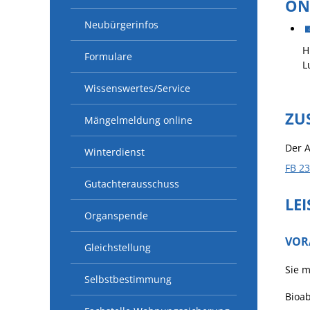
ON
Neubürgerinfos
H
Formulare
L
Wissenswertes/Service
ZU
Mängelmeldung online
Der A
Winterdienst
FB 2
Gutachterausschuss
LE
Organspende
VOR
Gleichstellung
Sie m
Selbstbestimmung
Bioab