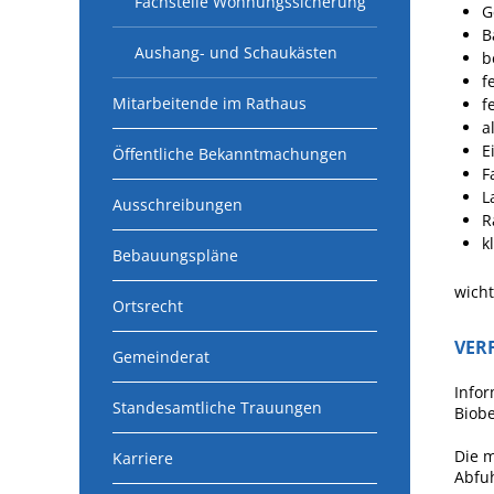
Fachstelle Wohnungssicherung
G
B
Aushang- und Schaukästen
b
f
Mitarbeitende im Rathaus
f
a
E
Öffentliche Bekanntmachungen
F
L
Ausschreibungen
R
k
Bebauungspläne
wicht
Ortsrecht
VER
Gemeinderat
Infor
Standesamtliche Trauungen
Biobe
Die m
Karriere
Abfu