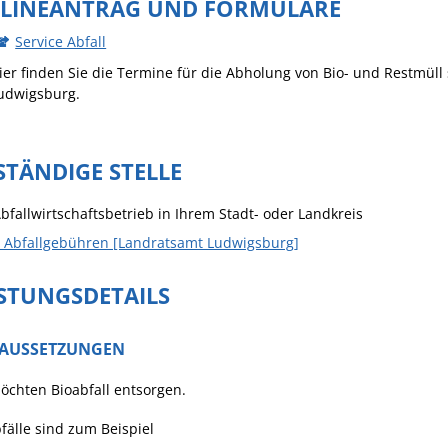
LINEANTRAG UND FORMULARE
Häckselplatz
Service Abfall
Friedhof
ier finden Sie die Termine für die Abholung von Bio- und Restmül
Kläranlage
udwigsburg.
STÄNDIGE STELLE
bfallwirtschaftsbetrieb in Ihrem Stadt- oder Landkreis
3 Abfallgebühren [Landratsamt Ludwigsburg]
ISTUNGSDETAILS
AUSSETZUNGEN
öchten Bioabfall entsorgen.
fälle sind zum Beispiel