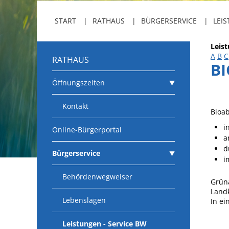
START
RATHAUS
BÜRGERSERVICE
LEIS
Leis
A
B
C
RATHAUS
B
Öffnungszeiten
Kontakt
Bioab
i
Online-Bürgerportal
a
d
Bürgerservice
i
Behördenwegweiser
Grüna
Land
Lebenslagen
In ei
Leistungen - Service BW