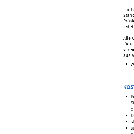
Für P
Stand
Präsi
leite
Alle 
lücke
verei
auslä
w
KOS
P
S
d
D
s
s