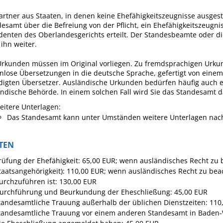
artner aus Staaten, in denen keine Ehefähigkeitszeugnisse ausgest
esamt über die Befreiung von der Pflicht, ein Ehefähigkeitszeugn
denten des Oberlandesgerichts erteilt. Der Standesbeamte oder 
t ihn weiter.
Urkunden müssen im Original vorliegen. Zu fremdsprachigen Urku
nlose Übersetzungen in die deutsche Sprache, gefertigt von einem 
digten Übersetzer. Ausländische Urkunden bedürfen häufig auch 
ndische Behörde. In einem solchen Fall wird Sie das Standesamt
eitere Unterlagen:
​​​​​​​Das Standesamt kann unter Umständen weitere Unterlagen na
TEN
rüfung der Ehefähigkeit: 65,00 EUR; wenn ausländisches Recht zu 
taatsangehörigkeit): 110,00 EUR; wenn ausländisches Recht zu bea
urchzuführen ist: 130,00 EUR
urchführung und Beurkundung der Eheschließung: 45,00 EUR
tandesamtliche Trauung außerhalb der üblichen Dienstzeiten: 110
tandesamtliche Trauung vor einem anderen Standesamt in Baden-