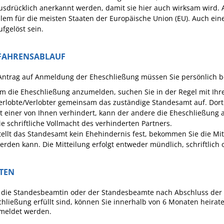
usdrücklich anerkannt werden, damit sie hier auch wirksam wird
llem für die meisten Staaten der Europäische Union (EU). Auch e
ufgelöst sein.
FAHRENSABLAUF
ntrag auf Anmeldung der Eheschließung müssen Sie persönlich bei
m die Eheschließung anzumelden, suchen Sie in der Regel mit Ihr
erlobte/Verlobter gemeinsam das zuständige Standesamt auf. Dort 
st einer von Ihnen verhindert, kann der andere die Eheschließung
ie schriftliche Vollmacht des verhinderten Partners.
tellt das Standesamt kein Ehehindernis fest, bekommen Sie die M
erden kann. Die Mitteilung erfolgt entweder mündlich, schriftlich 
STEN
t die Standesbeamtin oder der Standesbeamte nach Abschluss der 
hließung erfüllt sind, können Sie innerhalb von 6 Monaten heira
meldet werden.