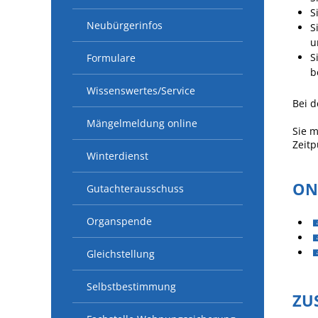
S
Neubürgerinfos
S
u
S
Formulare
b
Wissenswertes/Service
Bei d
Mängelmeldung online
Sie m
Zeitp
Winterdienst
ON
Gutachterausschuss
Organspende
Gleichstellung
Selbstbestimmung
ZU