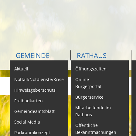
GEMEINDE
RATHAUS
Aktuell
Öffnungszeiten
K
Notfall/Notdienste/Krise
Online-
Bürgerportal
Hinweisgeberschutz
Bürgerservice
B
Freibadkarten
Mitarbeitende im
L
Gemeindeamtsblatt
Rathaus
L
Social Media
Öffentliche
S
Bekanntmachungen
Parkraumkonzept
N