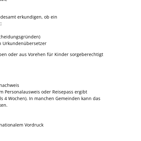
andesamt erkundigen, ob ein
:
tscheidungsgründen)
en Urkundenübersetzer
en oder aus Vorehen für Kinder sorgeberechtigt
nsnachweis
s dem Personalausweis oder Reisepass ergibt
ls 4 Wochen).
In manchen Gemeinden kann das
ken.
rnationalem Vordruck