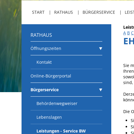
START
RATHAUS
BÜRGERSERVICE
LEIS
Leis
A
B
C
RATHAUS
E
Öffnungszeiten
Kontakt
Sie m
Ihre
Online-Bürgerportal
sowoh
sind,
Bürgerservice
Derze
könn
Behördenwegweiser
Die 
Lebenslagen
S
S
Leistungen - Service BW
S