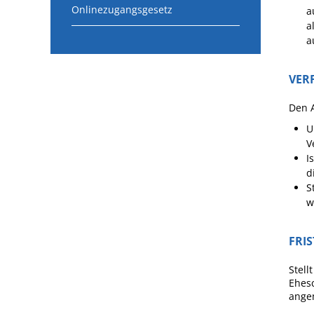
Onlinezugangsgesetz
a
a
a
VER
Den A
U
V
I
d
S
w
FRI
Stell
Ehesc
ange