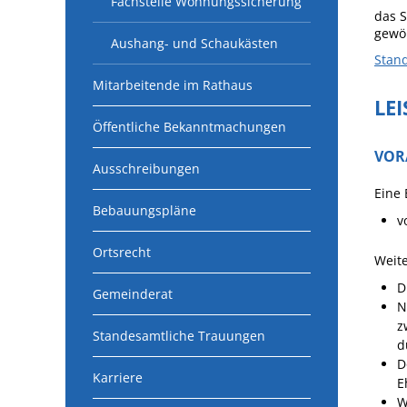
Fachstelle Wohnungssicherung
das S
gewö
Aushang- und Schaukästen
Stan
Mitarbeitende im Rathaus
LE
Öffentliche Bekanntmachungen
VOR
Ausschreibungen
Eine
Bebauungspläne
v
Ortsrecht
Weit
D
Gemeinderat
N
z
Standesamtliche Trauungen
d
D
Karriere
E
W