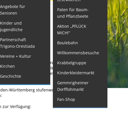
Angebote für
Paten für Baum-
ormulare
Senioren
und Pflanzbeete
issenswertes/Service
Kinder und
Aktion „PFLÜCK
Jugendliche
ängelmeldung
MICH!“
nline
Partnerschaft
Boulebahn
Trigono-Orestiada
interdienst
Willkommensbesuche
Vereine + Kultur
utachterausschuss
mt anmelden, in dessen Zuständigkeitsbereich Sie
Krabbelgruppe
Kirchen
rganspende
eschleunigung können Sie dem Standesamt
Kinderkleidermarkt
ie für die Prüfung der Ehefähigkeit erforderlich
Geschichte
leichstellung
Gemmrigheimer
elbstbestimmung
Dorfflohmarkt
aden-Württemberg stufenweise eingeführt. Sie
:
achstelle
Fan-Shop
ohnungssicherung
n zur Verfügung:
ushang- und
chaukästen