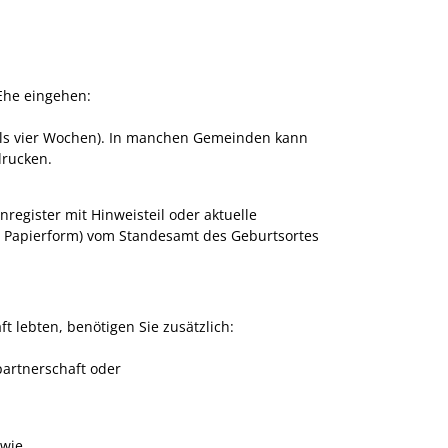
 Ehe eingehen:
ls vier Wochen).
In manchen Gemeinden kann
drucken.
register mit Hinweisteil oder aktuelle
n Papierform) vom Standesamt des Geburtsortes
t lebten, benötigen Sie zusätzlich:
artnerschaft oder
owie