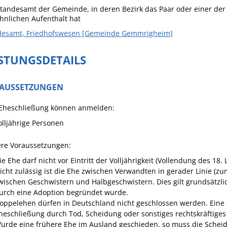
tandesamt der Gemeinde, in deren Bezirk das Paar oder einer de
hnlichen Aufenthalt hat
desamt, Friedhofswesen [Gemeinde Gemmrigheim]
ISTUNGSDETAILS
AUSSETZUNGEN
 Eheschließung können anmelden:
olljährige Personen
ere Voraussetzungen:
ie Ehe darf nicht vor Eintritt der Volljährigkeit (Vollendung des 1
icht zulässig ist die Ehe zwischen Verwandten in gerader Linie (zu
wischen Geschwistern und Halbgeschwistern. Dies gilt grundsätzl
urch eine Adoption begründet wurde.
oppelehen dürfen in Deutschland nicht geschlossen werden. Eine
heschließung durch Tod, Scheidung oder sonstiges rechtskräftiges g
urde eine frühere Ehe im Ausland geschieden, so muss die Scheid