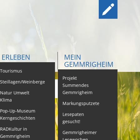
ERLEBEN
MEIN
GEMMRIGHEIM
ontakt
Tourismus
Projekt
Steillagen/Weinberge
Summendes
Gemmrigheim
Natur Umwelt
ehördenwegweiser
Klima
Markungsputzete
ebenslagen
Pop-Up-Museum
Lesepaten
Kerngeschichten
gesucht!
eistungen -
ervice BW
RADKultur in
Gemmrigheimer
Gemmrigheim
Lesewochen
eubürgerinfos