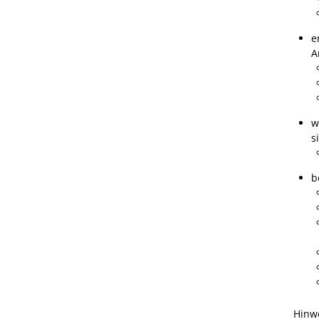
e
A
w
s
b
Hinw