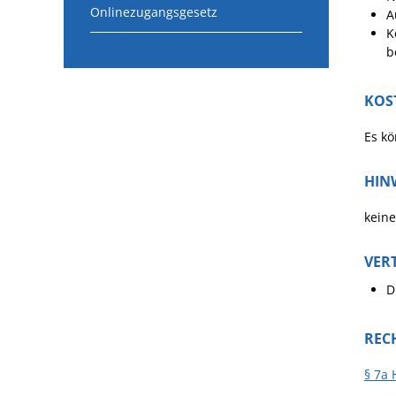
Onlinezugangsgesetz
A
K
b
KOS
Es kö
HIN
keine
VER
D
REC
§ 7a