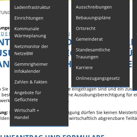
Ausschreibungen
Ladeinfrastruktur
F
TUNGEN - SERVICE BW
Bebauungspläne
Einrichtungen
Kindertageseinrichtungen
W
tungen
Ortsrecht
Kommunale
Schulkindbetreuung
M
D
E
F
G
H
I
J
K
L
M
N
O
P
Q
R
S
T
U
V
W
X
Y
Z
Wärmeplanung
INTRAGUNG IN DIE HANDWERK
Gemeinderat
o
Grundschule
Netzmonitor der
USÜBUNGSBERECHTIGUNG FÜR 
Standesamtliche
W
Mensa
NetzeBW
Trauungen
ANDWERK NACH § 7A HWO BE
G
Musikschule
Gemmrigheimer
Karriere
Infokalender
O
Gemeindebücherei
Onlinezugangsgesetz
Zahlen & Fakten
G
Jugendhaus
Sie bereits in der Handwerksrolle eingetragen sind und ein zus
Angebote für
S
Sportstätten
r bestimmten Voraussetzungen eine Ausübungsberechtigung für ei
Geflüchtete
werksordnung (HwO) beantragen.
F
Veranstaltungsgebäude
Wirtschaft +
W
ung:
Mit einer Ausübungsberechtigung dürfen Sie keinen Meisterti
Freiwillige
Handel
lden. Sie kann auf technisch und wirtschaftlich abgrenzbare Teil
A
Feuerwehr
S
Bauhof