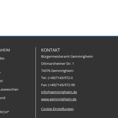
KONTAKT
GHEIM
Bürgermeisteramt Gemmrigheim
des
Ottmarsheimer Str. 1
74376 Gemmrigheim
e
Tel.: (+49)7143/972-0
t!
Fax: (+49)7143/972-99
Lesewochen
info@gemmrigheim.de
 und
www.gemmrigheim.de
Cookie Einstellungen
MICH!“