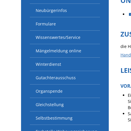
ON
Neubürgerinfos
Formulare
ZU
Wissenswertes/Service
die H
Mängelmeldung online
Hand
Winterdienst
LE
Gutachterausschuss
VOR
Organspende
E
S
Gleichstellung
B
S
Selbstbestimmung
S