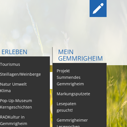
ERLEBEN
MEIN
GEMMRIGHEIM
ontakt
Tourismus
Projekt
Steillagen/Weinberge
Summendes
Gemmrigheim
Natur Umwelt
ehördenwegweiser
Klima
Markungsputzete
ebenslagen
Pop-Up-Museum
Lesepaten
Kerngeschichten
gesucht!
eistungen -
ervice BW
RADKultur in
Gemmrigheimer
Gemmrigheim
Lesewochen
eubürgerinfos