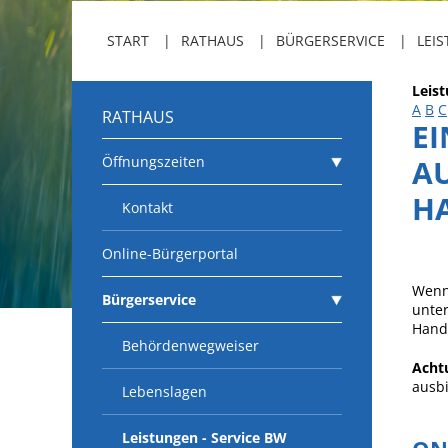
START
RATHAUS
BÜRGERSERVICE
LEIS
Leis
A
B
C
RATHAUS
E
Öffnungszeiten
A
H
Kontakt
Online-Bürgerportal
Wenn 
Bürgerservice
unte
Hand
Behördenwegweiser
Acht
ausbi
Lebenslagen
Leistungen - Service BW