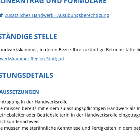
LINEANTRAG UND FORMULARE
Häckselplatz
Zusätzliches Handwerk - Ausübungsberechtigung
Friedhof
Kläranlage
STÄNDIGE STELLE
andwerkskammer, in deren Bezirk Ihre zukünftige Betriebsstätte li
werkskammer Region Stuttgart
ISTUNGSDETAILS
AUSSETZUNGEN
intragung in der Handwerksrolle
ie müssen bereits mit einem zulassungspflichtigen Handwerk als 
etriebsleiter oder Betriebsleiterin in der Handwerksrolle eingetrag
achkundenachweis
ie müssen meisterähnliche Kenntnisse und Fertigkeiten in dem bet