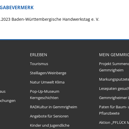
IGABEVERMERK
9.2023 Baden-Württembergische Handwerkstag e. V.
ERLEBEN
MEIN GEMMRI
Tourismus
Projekt Summen
Gemmrigheim
Steillagen/Weinberge
Markungsputzet
Natur Umwelt Klima
Lesepaten gesuch
aus
Pop-Up-Museum
Kerngeschichten
Gemmrigheimer 
achungen
RADKultur in Gemmrigheim
Paten für Baum-
Pflanzbeete
Angebote für Senioren
Aktion „PFLÜCK 
Kinder und Jugendliche