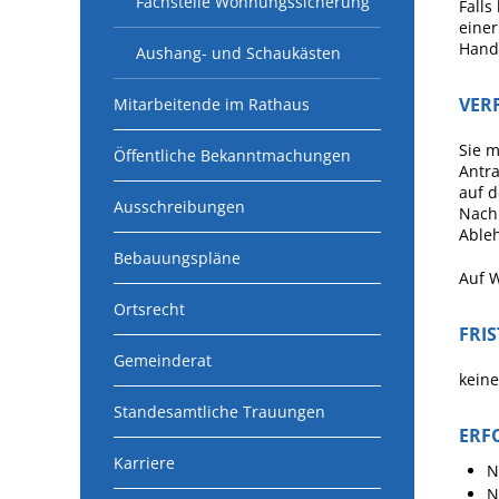
Fachstelle Wohnungssicherung
Falls
eine
Handw
Aushang- und Schaukästen
VER
Mitarbeitende im Rathaus
Sie 
Öffentliche Bekanntmachungen
Antra
auf 
Ausschreibungen
Nach 
Able
Bebauungspläne
Auf 
Ortsrecht
FRI
Gemeinderat
keine
Standesamtliche Trauungen
ERF
Karriere
N
N