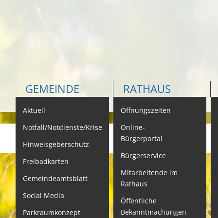
GEMEINDE
RATHAUS
Aktuell
Öffnungszeiten
K
Notfall/Notdienste/Krise
Online-
Bürgerportal
Hinweisgeberschutz
Bürgerservice
B
Freibadkarten
Mitarbeitende im
L
Gemeindeamtsblatt
Rathaus
L
Social Media
Öffentliche
S
Bekanntmachungen
Parkraumkonzept
N