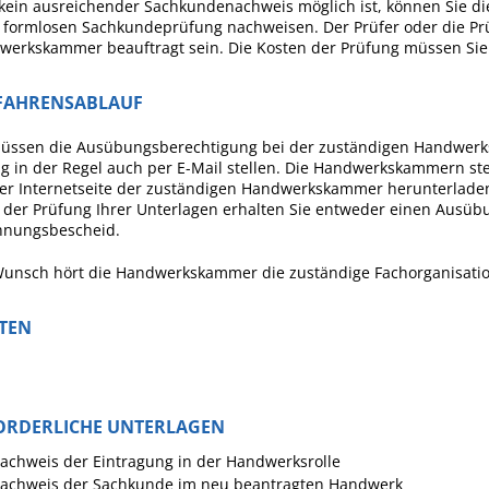
 kein ausreichender Sachkundenachweis möglich ist, können Sie die
r formlosen Sachkundeprüfung nachweisen.
Der Prüfer oder die Pr
erkskammer beauftragt sein. Die Kosten der Prüfung müssen Sie 
FAHRENSABLAUF
müssen die Ausübungsberechtigung bei der zuständigen Handwerks
g in der Regel auch per E-Mail stellen.
Die Handwerkskammern stell
der Internetseite der zuständigen Handwerkskammer herunterlade
der Prüfung Ihrer Unterlagen erhalten Sie entweder einen Ausüb
hnungsbescheid.
Wunsch hört die Handwerkskammer die zuständige Fachorganisatio
STEN
ORDERLICHE UNTERLAGEN
achweis der Eintragung in der Handwerksrolle
achweis der Sachkunde im neu beantragten Handwerk