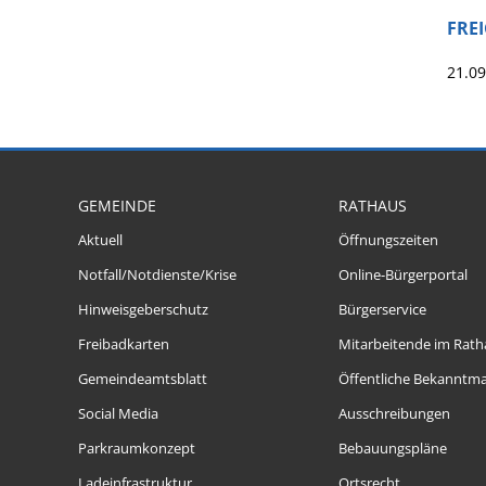
FRE
21.0
GEMEINDE
RATHAUS
Aktuell
Öffnungszeiten
Notfall/Notdienste/Krise
Online-Bürgerportal
Hinweisgeberschutz
Bürgerservice
Freibadkarten
Mitarbeitende im Rath
Gemeindeamtsblatt
Öffentliche Bekanntm
Social Media
Ausschreibungen
Parkraumkonzept
Bebauungspläne
Ladeinfrastruktur
Ortsrecht