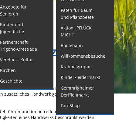
Angebote für
Paten für Baum-
ormulare
Senioren
und Pflanzbeete
issenswertes/Service
Kinder und
Aktion „PFLÜCK
Jugendliche
ängelmeldung
MICH!“
SROLLE -
nline
Partnerschaft
Boulebahn
EIN ZUSÄTZLICHES
Trigono-Orestiada
interdienst
Willkommensbesuche
Vereine + Kultur
ANTRAGEN
utachterausschuss
Krabbelgruppe
Kirchen
rganspende
Kinderkleidermarkt
Geschichte
leichstellung
Gemmrigheimer
ätzliches Handwerk ausüben möchten, können Sie
elbstbestimmung
n zusätzliches Handwerk gemäß § 7a der
Dorfflohmarkt
achstelle
Fan-Shop
ohnungssicherung
tel führen und im betreffenden Handwerk nicht
tätigkeiten eines Handwerks beschränkt werden.
ushang- und
chaukästen