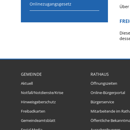
Onlinezugangsgesetz
Über 
FRE
Diese
desse
GEMEINDE
RATHAUS
Aktuell
Öffnungszeiten
Notfall/Notdienste/Krise
Online-Bürgerportal
Hinweisgeberschutz
Bürgerservice
Freibadkarten
Mitarbeitende im Rath
Gemeindeamtsblatt
Öffentliche Bekanntm
Social Media
Ausschreibungen