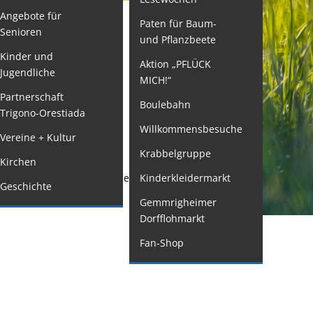
Angebote für
Paten für Baum-
ormulare
Senioren
und Pflanzbeete
issenswertes/Service
Kinder und
Aktion „PFLÜCK
Jugendliche
ängelmeldung
MICH!“
BADEN-
nline
Partnerschaft
Boulebahn
EANTRAGEN
Trigono-Orestiada
interdienst
Willkommensbesuche
Vereine + Kultur
utachterausschuss
Krabbelgruppe
Kirchen
rganspende
stungen für Handwerksbetriebe sowie für kleine
Kinderkleidermarkt
Geschichte
leichstellung
Gemmrigheimer
elbstbestimmung
Dorfflohmarkt
achstelle
Fan-Shop
ohnungssicherung
ushang- und
chaukästen