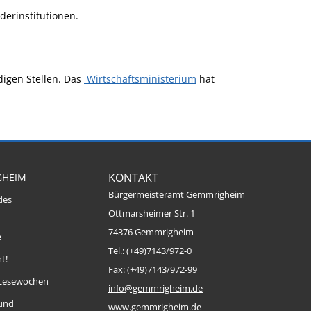
derinstitutionen.
digen Stellen. Das
Wirtschaftsministerium
hat
KONTAKT
GHEIM
Bürgermeisteramt Gemmrigheim
des
Ottmarsheimer Str. 1
74376 Gemmrigheim
e
Tel.: (+49)7143/972-0
t!
Fax: (+49)7143/972-99
Lesewochen
info@gemmrigheim.de
 und
www.gemmrigheim.de