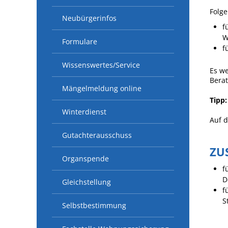
Folge
Neubürgerinfos
f
W
Formulare
f
Wissenswertes/Service
Es we
Bera
Mängelmeldung online
Tipp:
Winterdienst
Auf 
Gutachterausschuss
ZU
Organspende
f
D
Gleichstellung
f
S
Selbstbestimmung