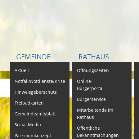
GEMEINDE
RATHAUS
Aktuell
Öffnungszeiten
K
Notfall/Notdienste/Krise
Online-
Bürgerportal
Hinweisgeberschutz
Bürgerservice
B
Freibadkarten
Mitarbeitende im
L
Gemeindeamtsblatt
Rathaus
L
Social Media
Öffentliche
S
Bekanntmachungen
Parkraumkonzept
N