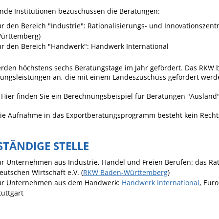
Häckselplatz
nde Institutionen bezuschussen die Beratungen:
ür den Bereich "Industrie": Rationalisierungs- und Innovationszen
Friedhof
ürttemberg)
Kläranlage
ür den Bereich "Handwerk": Handwerk International
rden höchstens sechs Beratungstage im Jahr gefördert. Das RKW b
tungsleistungen an, die mit einem Landeszuschuss gefördert werd
Hier finden Sie ein Berechnungsbeispiel für Beratungen "Ausland
die Aufnahme in das Exportberatungsprogramm besteht kein Rech
STÄNDIGE STELLE
ür Unternehmen aus Industrie, Handel und Freien Berufen: das Ra
eutschen Wirtschaft e.V. (
RKW Baden-Württemberg
)
ür Unternehmen aus dem Handwerk:
Handwerk International
, Eur
tuttgart