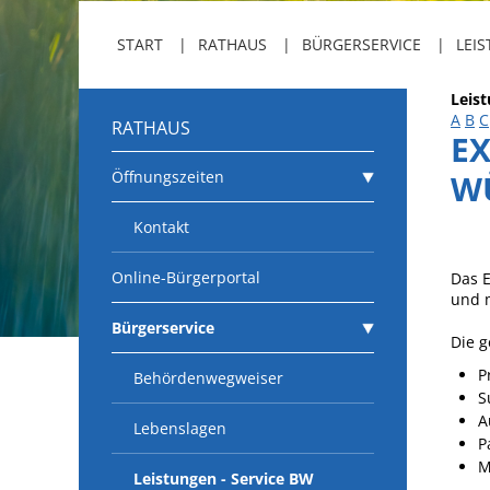
START
RATHAUS
BÜRGERSERVICE
LEIS
Leis
A
B
C
RATHAUS
E
Öffnungszeiten
W
Kontakt
Online-Bürgerportal
Das 
und 
Bürgerservice
Die g
P
Behördenwegweiser
S
A
Lebenslagen
P
M
Leistungen - Service BW