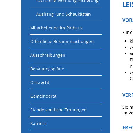
Fachstelle Wohnungssicherung
LE
Aushang- und Schaukästen
VOR
Mitarbeitende im Rathaus
Für 
k
Öffentliche Bekanntmachungen
w
V
Ausschreibungen
F
n
Bebauungspläne
w
G
Ortsrecht
VER
Gemeinderat
Sie m
Standesamtliche Trauungen
im Vo
Karriere
ERF