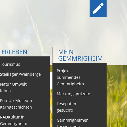
ERLEBEN
MEIN
GEMMRIGHEIM
ontakt
Tourismus
Projekt
Steillagen/Weinberge
Summendes
Gemmrigheim
Natur Umwelt
ehördenwegweiser
Klima
Markungsputzete
ebenslagen
Pop-Up-Museum
Lesepaten
Kerngeschichten
gesucht!
eistungen -
ervice BW
RADKultur in
Gemmrigheimer
Gemmrigheim
Lesewochen
eubürgerinfos