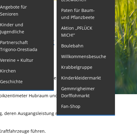
Angebote für
Paten für Baum-
ormulare
Senioren
und Pflanzbeete
issenswertes/Service
Kinder und
Aktion „PFLÜCK
Jugendliche
ängelmeldung
MICH!“
, A, A1, A2 ODER A
nline
Partnerschaft
Boulebahn
Trigono-Orestiada
interdienst
Willkommensbesuche
Vereine + Kultur
utachterausschuss
Krabbelgruppe
Kirchen
rganspende
rafträder sowie vierrädrige Leichtkraftfahrzeuge
Kinderkleidermarkt
Geschichte
leichstellung
Gemmrigheimer
elbstbestimmung
Kubikzentimeter Hubraum und bis zu 11 kW
Dorfflohmarkt
achstelle
Fan-Shop
ohnungssicherung
ng, deren Ausgangsleistung nicht mehr als 70 kW
ushang- und
chaukästen
Kraftfahrzeuge führen.