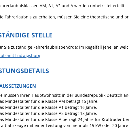
Häckselplatz
ahrerlaubnisklassen AM, A1, A2 und A werden unbefristet erteilt.
Friedhof
e Fahrerlaubnis zu erhalten, müssen Sie eine theoretische und p
Kläranlage
STÄNDIGE STELLE
ür Sie zuständige Fahrerlaubnisbehörde; im Regelfall jene, an wel
ratsamt Ludwigsburg
ISTUNGSDETAILS
AUSSETZUNGEN
ie müssen Ihren Hauptwohnsitz in der Bundesrepublik Deutschlan
as Mindestalter für die Klasse AM beträgt 15 Jahre.
as Mindestalter für die Klasse A1 beträgt 16 Jahre.
as Mindestalter für die Klasse A2 beträgt 18 Jahre.
as Mindestalter für die Klasse A beträgt 24 Jahre für Krafträder be
raftfahrzeuge mit einer Leistung von mehr als 15 kW oder 20 Jahre 