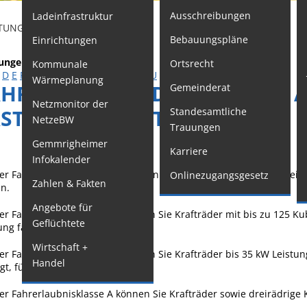
Ausschreibungen
Ladeinfrastruktur
F
TUNGEN - SERVICE BW
Bebauungspläne
Einrichtungen
Kindertageseinrichtungen
W
tungen
Ortsrecht
Kommunale
Schulkindbetreuung
M
D
E
F
G
H
I
J
K
L
M
N
O
P
Q
R
S
T
U
V
W
X
Y
Z
Wärmeplanung
HRERLAUBNIS DER KLASSEN AM
Gemeinderat
o
Grundschule
Netzmonitor der
RSTMALIG BEANTRAGEN
Standesamtliche
W
Mensa
NetzeBW
Trauungen
G
Musikschule
Gemmrigheimer
Karriere
Infokalender
O
Gemeindebücherei
er Fahrerlaubnisklasse AM können Sie zwei- und dreirädrige Kleink
Onlinezugangsgesetz
Zahlen & Fakten
G
Jugendhaus
n.
Angebote für
S
Sportstätten
er Fahrerlaubnisklasse A1 können Sie Krafträder mit bis zu 125 
Geflüchtete
ung fahren.
F
Veranstaltungsgebäude
Wirtschaft +
W
er Fahrerlaubnisklasse A2 können Sie Krafträder bis 35 kW Leistu
Freiwillige
Handel
gt, führen.
A
Feuerwehr
S
er Fahrerlaubnisklasse A können Sie Krafträder sowie dreirädrige 
Bauhof