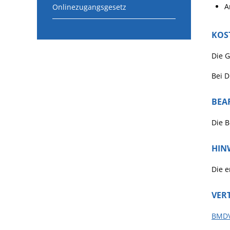
A
Onlinezugangsgesetz
KOS
Die 
Bei D
BEA
Die B
HIN
Die e
VER
BMDV: