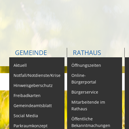
GEMEINDE
RATHAUS
Aktuell
Öffnungszeiten
K
Notfall/Notdienste/Krise
Online-
Bürgerportal
Hinweisgeberschutz
Bürgerservice
B
Freibadkarten
Mitarbeitende im
L
Gemeindeamtsblatt
Rathaus
L
Social Media
Öffentliche
S
Bekanntmachungen
Parkraumkonzept
N