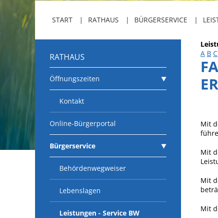
START
RATHAUS
BÜRGERSERVICE
LEIS
Leis
A
B
C
RATHAUS
FA
Öffnungszeiten
E
Kontakt
Online-Bürgerportal
Mit d
führe
Bürgerservice
Mit d
Leist
Behördenwegweiser
Mit d
beträ
Lebenslagen
Mit d
Leistungen - Service BW