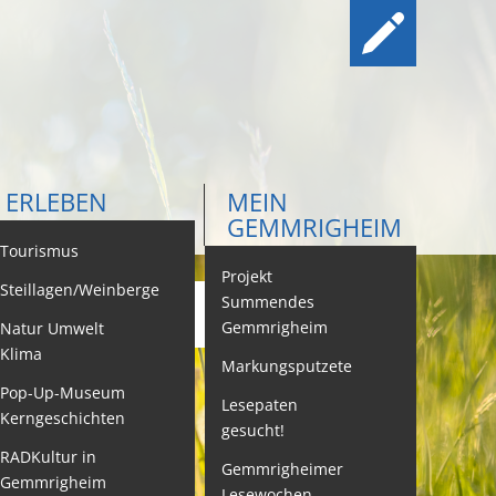
ERLEBEN
MEIN
GEMMRIGHEIM
ontakt
Tourismus
Projekt
Steillagen/Weinberge
Summendes
Gemmrigheim
Natur Umwelt
ehördenwegweiser
Klima
Markungsputzete
ebenslagen
Pop-Up-Museum
Lesepaten
Kerngeschichten
gesucht!
eistungen -
ervice BW
RADKultur in
Gemmrigheimer
Gemmrigheim
Lesewochen
eubürgerinfos