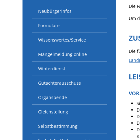
Die F
Neubürgerinfos
Um di
Formulare
ZU
Wissenswertes/Service
Die f
Mängelmeldung online
Land
Winterdienst
LE
Gutachterausschuss
VOR
Organspende
S
D
Gleichstellung
D
D
Selbstbestimmung
D
K