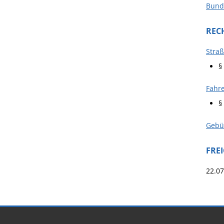
Bunde
REC
Straß
§
Fahre
§
Gebü
FRE
22.0