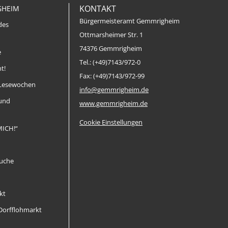
KONTAKT
GHEIM
Bürgermeisteramt Gemmrigheim
des
Ottmarsheimer Str. 1
74376 Gemmrigheim
e
Tel.: (+49)7143/972-0
t!
Fax: (+49)7143/972-99
Lesewochen
info@gemmrigheim.de
 und
www.gemmrigheim.de
Cookie Einstellungen
MICH!“
uche
kt
orfflohmarkt