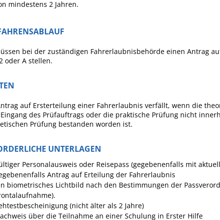
on mindestens 2 Jahren.
FAHRENSABLAUF
üssen bei der zuständigen Fahrerlaubnisbehörde einen Antrag auf
2 oder A stellen.
STEN
ntrag auf Ersterteilung einer Fahrerlaubnis verfällt, wenn die th
Eingang des Prüfauftrags oder die praktische Prüfung nicht inne
etischen Prüfung bestanden worden ist.
ORDERLICHE UNTERLAGEN
ültiger Personalausweis oder Reisepass (gegebenenfalls mit aktue
egebenenfalls Antrag auf Erteilung der Fahrerlaubnis
in biometrisches Lichtbild nach den Bestimmungen der Passvero
rontalaufnahme).
ehtestbescheinigung (nicht älter als 2 Jahre)
achweis über die Teilnahme an einer Schulung in Erster Hilfe