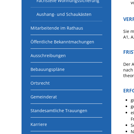
Fachstelle Wohnungssicherung
v
Aushang- und Schaukästen
VER
Mitarbeitende im Rathaus
Sie m
A1, A
Öffentliche Bekanntmachungen
FRI
Ausschreibungen
Der A
Bebauungspläne
nach 
theor
Ortsrecht
ERF
Gemeinderat
g
g
Standesamtliche Trauungen
e
F
Karriere
S
N