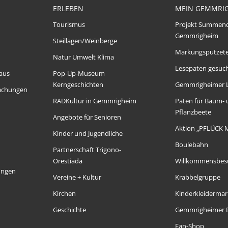
ERLEBEN
MEIN GEMMRI
Tourismus
Projekt Summen
Gemmrigheim
Steillagen/Weinberge
Markungsputzet
Natur Umwelt Klima
Lesepaten gesuch
aus
Pop-Up-Museum
Kerngeschichten
Gemmrigheimer 
achungen
RADKultur in Gemmrigheim
Paten für Baum-
Pflanzbeete
Angebote für Senioren
Aktion „PFLÜCK 
Kinder und Jugendliche
Boulebahn
Partnerschaft Trigono-
Orestiada
Willkommensbes
ungen
Vereine + Kultur
Krabbelgruppe
Kirchen
Kinderkleidermar
Geschichte
Gemmrigheimer D
Fan-Shop